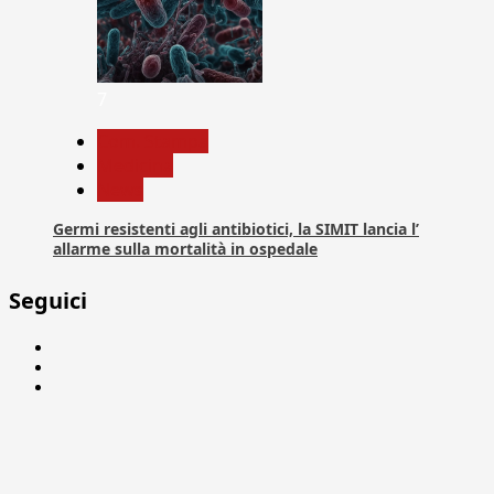
7
Com. Stampa
Medicina
News
Germi resistenti agli antibiotici, la SIMIT lancia l’
allarme sulla mortalità in ospedale
Seguici
Facebook
Linkedin
X