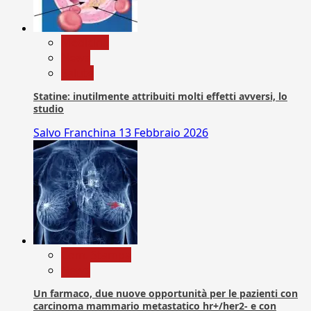
Medicina
News
Salute
Statine: inutilmente attribuiti molti effetti avversi, lo
studio
Salvo Franchina
13 Febbraio 2026
Com. Stampa
News
Un farmaco, due nuove opportunità per le pazienti con
carcinoma mammario metastatico hr+/her2- e con