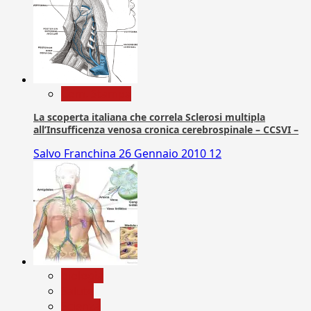
Com. Stampa
La scoperta italiana che correla Sclerosi multipla
all’Insufficenza venosa cronica cerebrospinale – CCSVI –
Salvo Franchina
26 Gennaio 2010
12
biologia
Salute
Scienza