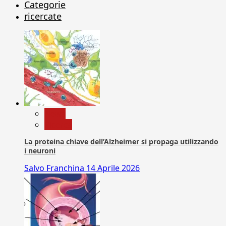
Categorie
ricercate
News
Ricerca
La proteina chiave dell’Alzheimer si propaga utilizzando
i neuroni
Salvo Franchina
14 Aprile 2026