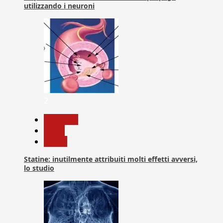
utilizzando i neuroni
2
Medicina
News
Salute
Statine: inutilmente attribuiti molti effetti avversi,
lo studio