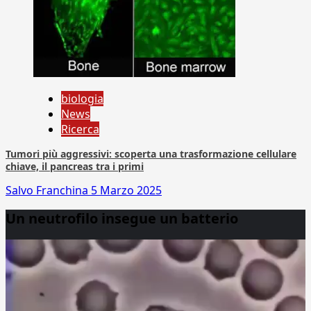
biologia
News
Ricerca
Tumori più aggressivi: scoperta una trasformazione cellulare
chiave, il pancreas tra i primi
Salvo Franchina
5 Marzo 2025
Un neutrofilo insegue un batterio
Video
Player