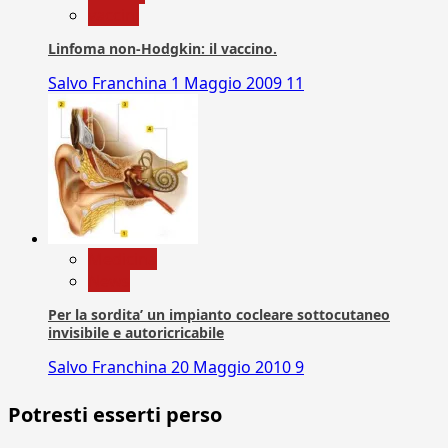
vaccini
Linfoma non-Hodgkin: il vaccino.
Salvo Franchina
1 Maggio 2009
11
Medicina
News
Per la sordita’ un impianto cocleare sottocutaneo
invisibile e autoricricabile
Salvo Franchina
20 Maggio 2010
9
Potresti esserti perso