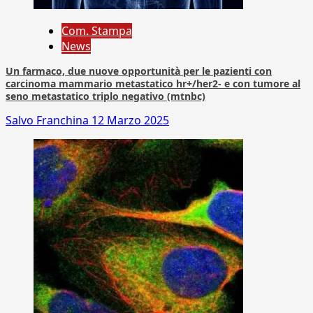
Com. Stampa
News
Un farmaco, due nuove opportunità per le pazienti con
carcinoma mammario metastatico hr+/her2- e con tumore al
seno metastatico triplo negativo (mtnbc)
Salvo Franchina
12 Marzo 2025