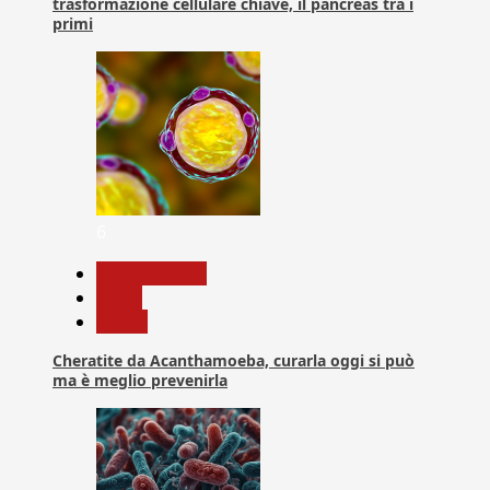
trasformazione cellulare chiave, il pancreas tra i
primi
6
Com. Stampa
News
Salute
Cheratite da Acanthamoeba, curarla oggi si può
ma è meglio prevenirla