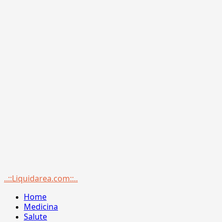
Menu
..::Liquidarea.com::..
principale
Home
Medicina
Salute