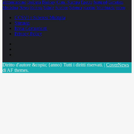
alimentazione
biologia
Biology
Com. Stampa
Epatiti
featured
Genetica
Medicina
News
Ricerca
Salute
Science
Scienza
vaccini
Veterinaria
video
CCSVI e Sclerosi Multipla
Sitemap
Invia Comunicati
Privacy Policy
Facebook
Linkedin
X
Diritto d'autore &copia; {anno} Tutti i diritti riservati.
|
CoverNews
di AF themes.