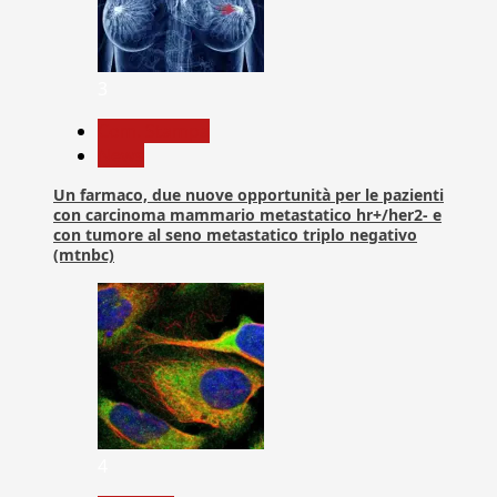
3
Com. Stampa
News
Un farmaco, due nuove opportunità per le pazienti
con carcinoma mammario metastatico hr+/her2- e
con tumore al seno metastatico triplo negativo
(mtnbc)
4