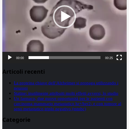
00:00
00:25
Articoli recenti
La proteina chiave dell’Alzheimer si propaga utilizzando i
neuroni
Statine: inutilmente attribuiti molti effetti avversi, lo studio
Un farmaco, due nuove opportunità per le pazienti con
carcinoma mammario metastatico hr+/her2- e con tumore al
seno metastatico triplo negativo (mtnbc)
Categorie