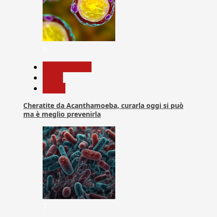
6
Com. Stampa
News
Salute
Cheratite da Acanthamoeba, curarla oggi si può
ma è meglio prevenirla
7