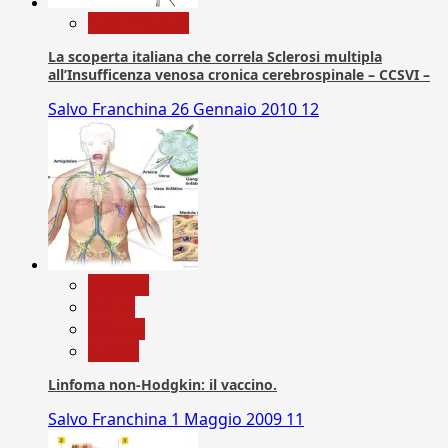
Com. Stampa
La scoperta italiana che correla Sclerosi multipla
all’Insufficenza venosa cronica cerebrospinale – CCSVI –
Salvo Franchina
26 Gennaio 2010
12
biologia
Salute
Scienza
vaccini
Linfoma non-Hodgkin: il vaccino.
Salvo Franchina
1 Maggio 2009
11