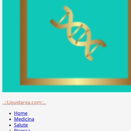
Menu
..::Liquidarea.com::..
principale
Home
Medicina
Salute
Ricerca