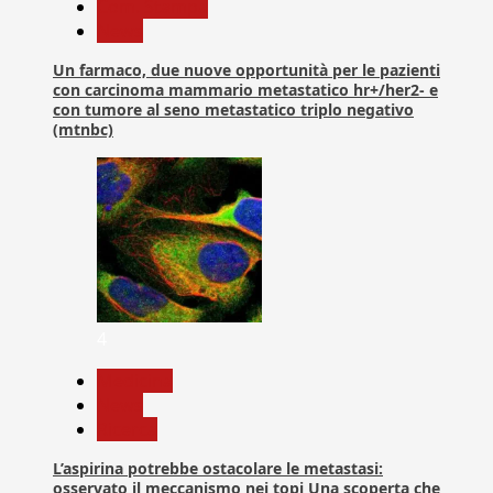
Com. Stampa
News
Un farmaco, due nuove opportunità per le pazienti
con carcinoma mammario metastatico hr+/her2- e
con tumore al seno metastatico triplo negativo
(mtnbc)
4
Medicina
News
Ricerca
L’aspirina potrebbe ostacolare le metastasi:
osservato il meccanismo nei topi Una scoperta che