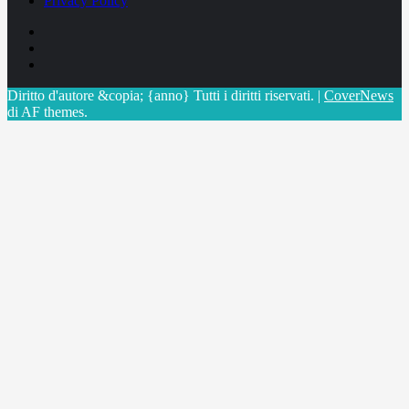
Privacy Policy
Facebook
Linkedin
X
Diritto d'autore &copia; {anno} Tutti i diritti riservati.
|
CoverNews
di AF themes.