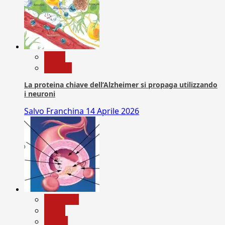
News
Ricerca
La proteina chiave dell’Alzheimer si propaga utilizzando
i neuroni
Salvo Franchina
14 Aprile 2026
Medicina
News
Salute