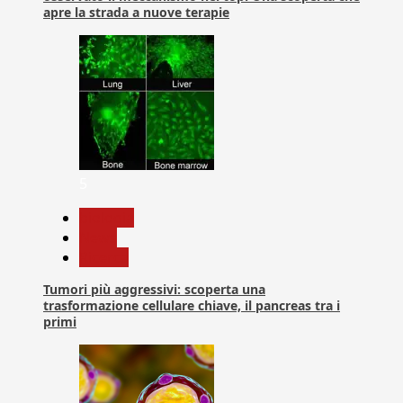
apre la strada a nuove terapie
5
biologia
News
Ricerca
Tumori più aggressivi: scoperta una
trasformazione cellulare chiave, il pancreas tra i
primi