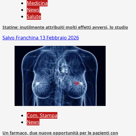
Medicina
News
Salute
Statine: inutilmente attribuiti molti effetti avversi, lo studio
Salvo Franchina
13 Febbraio 2026
Com. Stampa
News
Un farmaco, due nuove opportunità per le pazienti con