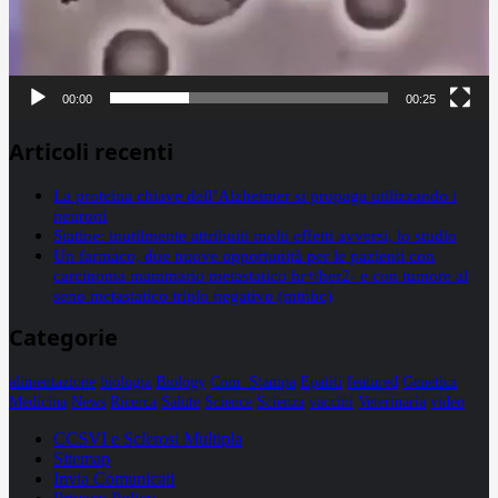
00:00
00:25
Articoli recenti
La proteina chiave dell’Alzheimer si propaga utilizzando i
neuroni
Statine: inutilmente attribuiti molti effetti avversi, lo studio
Un farmaco, due nuove opportunità per le pazienti con
carcinoma mammario metastatico hr+/her2- e con tumore al
seno metastatico triplo negativo (mtnbc)
Categorie
alimentazione
biologia
Biology
Com. Stampa
Epatiti
featured
Genetica
Medicina
News
Ricerca
Salute
Science
Scienza
vaccini
Veterinaria
video
CCSVI e Sclerosi Multipla
Sitemap
Invia Comunicati