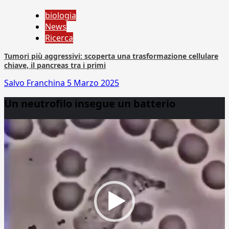
biologia
News
Ricerca
Tumori più aggressivi: scoperta una trasformazione cellulare
chiave, il pancreas tra i primi
Salvo Franchina
5 Marzo 2025
Un neutrofilo insegue un batterio
Video
Player