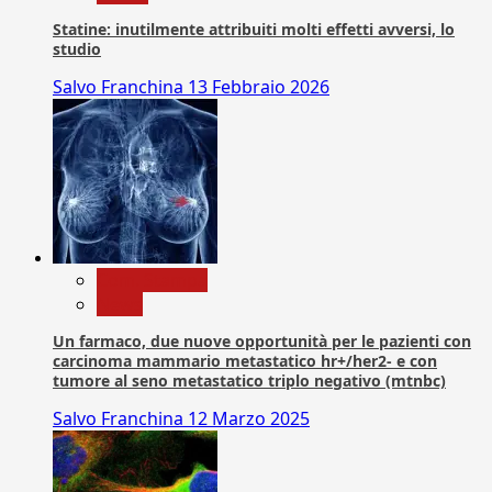
Statine: inutilmente attribuiti molti effetti avversi, lo
studio
Salvo Franchina
13 Febbraio 2026
Com. Stampa
News
Un farmaco, due nuove opportunità per le pazienti con
carcinoma mammario metastatico hr+/her2- e con
tumore al seno metastatico triplo negativo (mtnbc)
Salvo Franchina
12 Marzo 2025