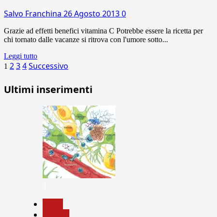
Salvo Franchina
26 Agosto 2013
0
Grazie ad effetti benefici vitamina C Potrebbe essere la ricetta per
chi tornato dalle vacanze si ritrova con l'umore sotto...
Leggi tutto
Paginazione
2
3
4
Successivo
1
degli
Ultimi inserimenti
articoli
1
News
Ricerca