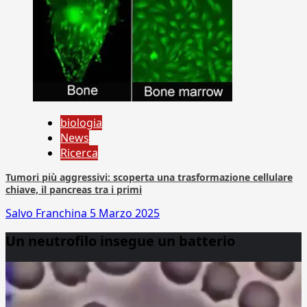
biologia
News
Ricerca
Tumori più aggressivi: scoperta una trasformazione cellulare
chiave, il pancreas tra i primi
Salvo Franchina
5 Marzo 2025
Un neutrofilo insegue un batterio
Video
Player