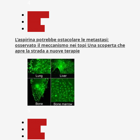
4
Medicina
News
Ricerca
L’aspirina potrebbe ostacolare le metastasi:
osservato il meccanismo nei topi Una scoperta che
apre la strada a nuove terapie
5
biologia
News
Ricerca