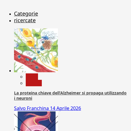
Categorie
ricercate
News
Ricerca
La proteina chiave dell’Alzheimer si propaga utilizzando
i neuroni
Salvo Franchina
14 Aprile 2026