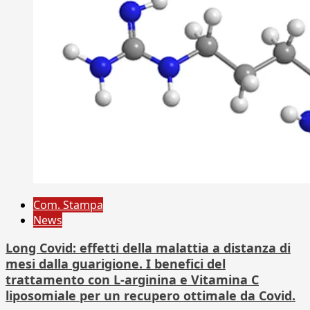
Com. Stampa
News
Long Covid: effetti della malattia a distanza di
mesi dalla guarigione. I benefici del
trattamento con L-arginina e Vitamina C
liposomiale per un recupero ottimale da Covid.