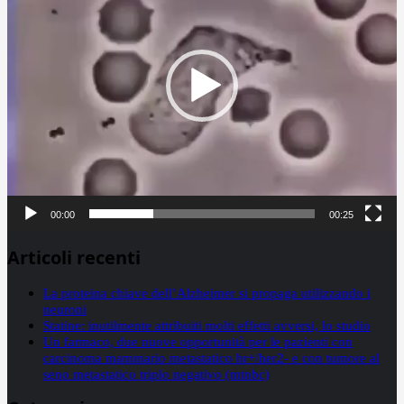
00:00
00:25
Articoli recenti
La proteina chiave dell’Alzheimer si propaga utilizzando i
neuroni
Statine: inutilmente attribuiti molti effetti avversi, lo studio
Un farmaco, due nuove opportunità per le pazienti con
carcinoma mammario metastatico hr+/her2- e con tumore al
seno metastatico triplo negativo (mtnbc)