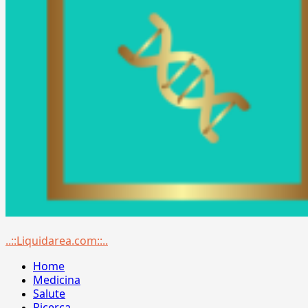
Menu
..::Liquidarea.com::..
principale
Home
Medicina
Salute
Ricerca