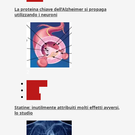
La proteina chiave dell’Alzheimer si propaga
utilizzando i neuroni
2
Medicina
News
Salute
Statine: inutilmente attribuiti molti effetti avversi,
lo studio