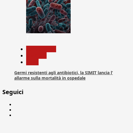
7
Com. Stampa
Medicina
News
Germi resistenti agli antibiotici, la SIMIT lancia l’
allarme sulla mortalità in ospedale
Seguici
Facebook
Linkedin
X