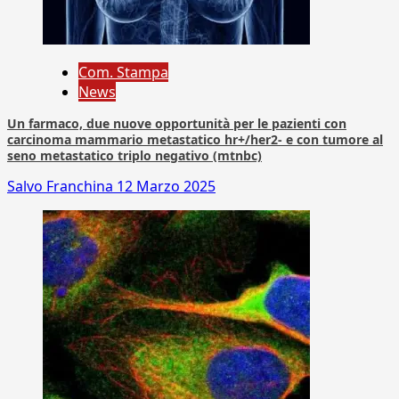
Com. Stampa
News
Un farmaco, due nuove opportunità per le pazienti con
carcinoma mammario metastatico hr+/her2- e con tumore al
seno metastatico triplo negativo (mtnbc)
Salvo Franchina
12 Marzo 2025