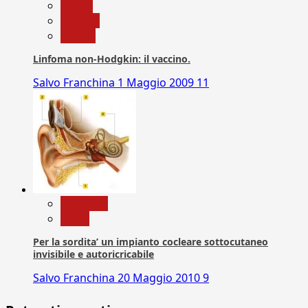
Salute
Scienza
vaccini
Linfoma non-Hodgkin: il vaccino.
Salvo Franchina
1 Maggio 2009
11
Medicina
News
Per la sordita’ un impianto cocleare sottocutaneo
invisibile e autoricricabile
Salvo Franchina
20 Maggio 2010
9