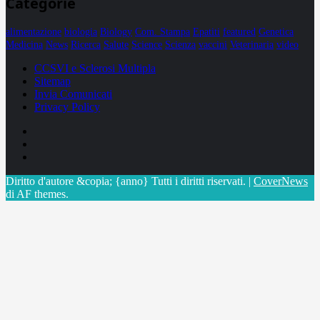
Categorie
alimentazione
biologia
Biology
Com. Stampa
Epatiti
featured
Genetica
Medicina
News
Ricerca
Salute
Science
Scienza
vaccini
Veterinaria
video
CCSVI e Sclerosi Multipla
Sitemap
Invia Comunicati
Privacy Policy
Facebook
Linkedin
X
Diritto d'autore &copia; {anno} Tutti i diritti riservati.
|
CoverNews
di AF themes.