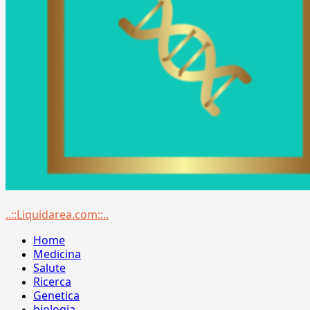
Menu
..::Liquidarea.com::..
principale
Home
Medicina
Salute
Ricerca
Genetica
biologia