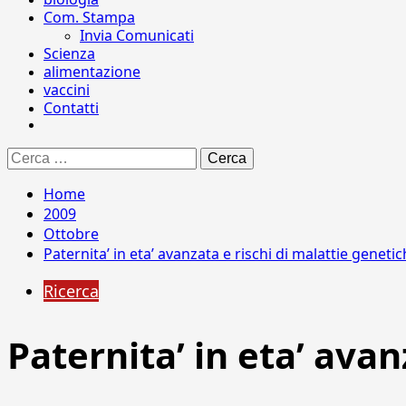
Com. Stampa
Invia Comunicati
Scienza
alimentazione
vaccini
Contatti
Ricerca
per:
Home
2009
Ottobre
Paternita’ in eta’ avanzata e rischi di malattie genetich
Ricerca
Paternita’ in eta’ avan