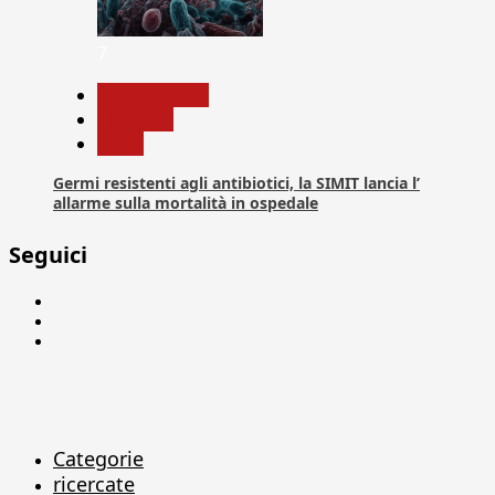
7
Com. Stampa
Medicina
News
Germi resistenti agli antibiotici, la SIMIT lancia l’
allarme sulla mortalità in ospedale
Seguici
Facebook
Linkedin
X
Categorie
ricercate