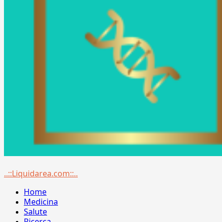
Menu
..::Liquidarea.com::..
principale
Home
Medicina
Salute
Ricerca