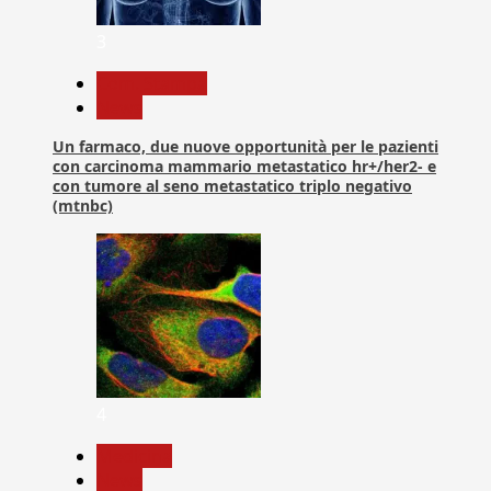
3
Com. Stampa
News
Un farmaco, due nuove opportunità per le pazienti
con carcinoma mammario metastatico hr+/her2- e
con tumore al seno metastatico triplo negativo
(mtnbc)
4
Medicina
News