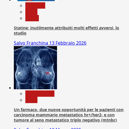
Medicina
News
Salute
Statine: inutilmente attribuiti molti effetti avversi, lo
studio
Salvo Franchina
13 Febbraio 2026
Com. Stampa
News
Un farmaco, due nuove opportunità per le pazienti con
carcinoma mammario metastatico hr+/her2- e con
tumore al seno metastatico triplo negativo (mtnbc)