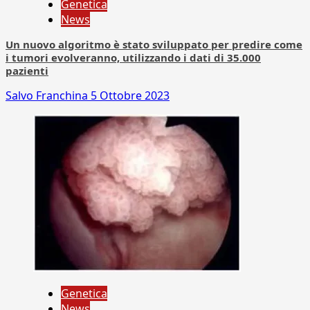
Genetica
News
Un nuovo algoritmo è stato sviluppato per predire come
i tumori evolveranno, utilizzando i dati di 35.000
pazienti
Salvo Franchina
5 Ottobre 2023
Genetica
News