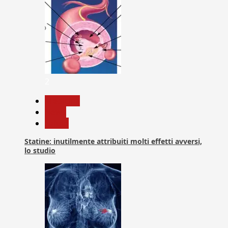
2
Medicina
News
Salute
Statine: inutilmente attribuiti molti effetti avversi,
lo studio