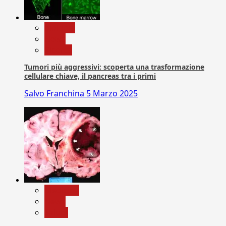
biologia
News
Ricerca
Tumori più aggressivi: scoperta una trasformazione
cellulare chiave, il pancreas tra i primi
Salvo Franchina
5 Marzo 2025
Medicina
News
Salute