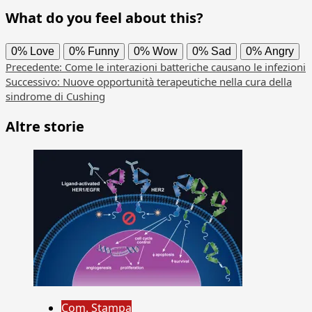
What do you feel about this?
0%
Love
0%
Funny
0%
Wow
0%
Sad
0%
Angry
Navigazione
Precedente:
Come le interazioni batteriche causano le infezioni
Successivo:
Nuove opportunità terapeutiche nella cura della
articolo
sindrome di Cushing
Altre storie
Com. Stampa