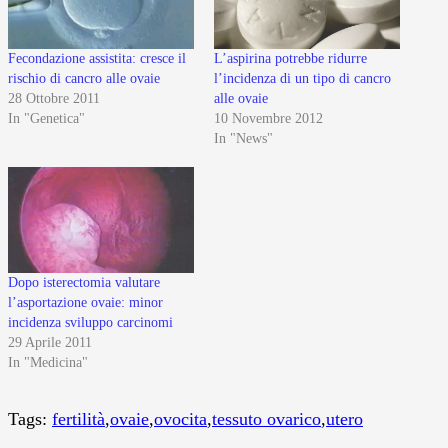
Fecondazione assistita: cresce il
L’aspirina potrebbe ridurre
rischio di cancro alle ovaie
l’incidenza di un tipo di cancro
28 Ottobre 2011
alle ovaie
In "Genetica"
10 Novembre 2012
In "News"
Dopo isterectomia valutare
l’asportazione ovaie: minor
incidenza sviluppo carcinomi
29 Aprile 2011
In "Medicina"
Tags:
fertilità
,
ovaie
,
ovocita
,
tessuto ovarico
,
utero