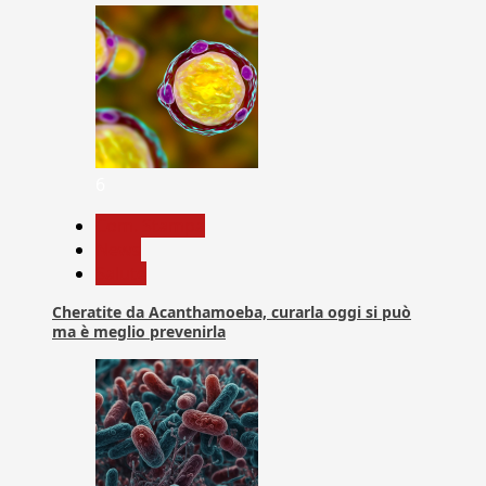
6
Com. Stampa
News
Salute
Cheratite da Acanthamoeba, curarla oggi si può
ma è meglio prevenirla