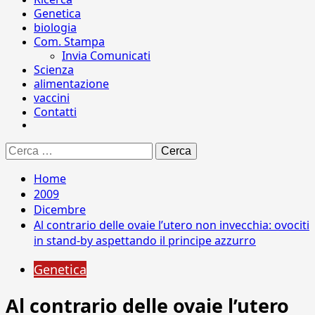
Genetica
biologia
Com. Stampa
Invia Comunicati
Scienza
alimentazione
vaccini
Contatti
Ricerca
per:
Home
2009
Dicembre
Al contrario delle ovaie l’utero non invecchia: ovociti
in stand-by aspettando il principe azzurro
Genetica
Al contrario delle ovaie l’utero