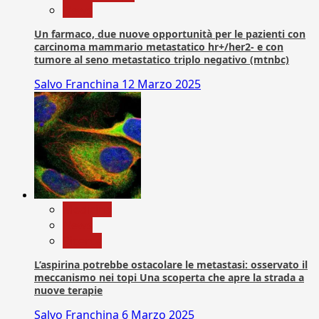
News
Un farmaco, due nuove opportunità per le pazienti con
carcinoma mammario metastatico hr+/her2- e con
tumore al seno metastatico triplo negativo (mtnbc)
Salvo Franchina
12 Marzo 2025
Medicina
News
Ricerca
L’aspirina potrebbe ostacolare le metastasi: osservato il
meccanismo nei topi Una scoperta che apre la strada a
nuove terapie
Salvo Franchina
6 Marzo 2025