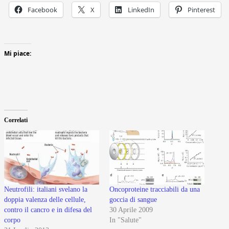
Facebook
X
LinkedIn
Pinterest
Mi piace:
Correlati
Neutrofili: italiani svelano la
Oncoproteine tracciabili da una
doppia valenza delle cellule,
goccia di sangue
contro il cancro e in difesa del
30 Aprile 2009
corpo
In "Salute"