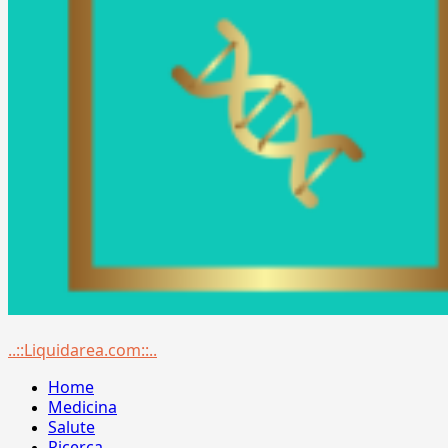
Menu
..::Liquidarea.com::..
principale
Home
Medicina
Salute
Ricerca