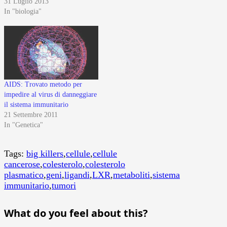
31 Luglio 2013
In "biologia"
AIDS: Trovato metodo per
impedire al virus di danneggiare
il sistema immunitario
21 Settembre 2011
In "Genetica"
Tags:
big killers
,
cellule
,
cellule
cancerose
,
colesterolo
,
colesterolo
plasmatico
,
geni
,
ligandi
,
LXR
,
metaboliti
,
sistema
immunitario
,
tumori
What do you feel about this?