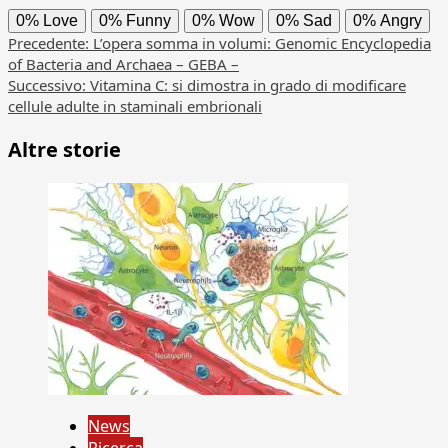
0%
Love
0%
Funny
0%
Wow
0%
Sad
0%
Angry
Navigazione
Precedente:
L’opera somma in volumi: Genomic Encyclopedia
of Bacteria and Archaea – GEBA –
articolo
Successivo:
Vitamina C: si dimostra in grado di modificare
cellule adulte in staminali embrionali
Altre storie
News