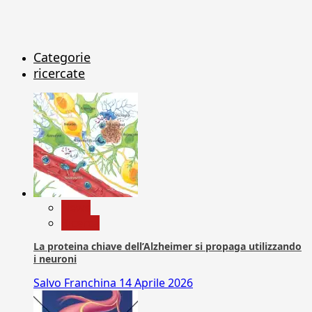
Categorie
ricercate
News
Ricerca
La proteina chiave dell’Alzheimer si propaga utilizzando
i neuroni
Salvo Franchina
14 Aprile 2026