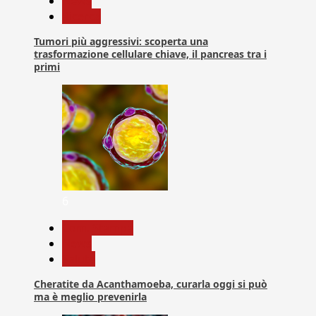
News
Ricerca
Tumori più aggressivi: scoperta una
trasformazione cellulare chiave, il pancreas tra i
primi
6
Com. Stampa
News
Salute
Cheratite da Acanthamoeba, curarla oggi si può
ma è meglio prevenirla