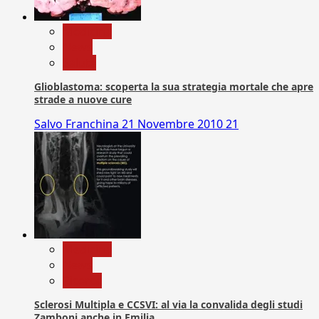
Medicina
News
Salute
Glioblastoma: scoperta la sua strategia mortale che apre
strade a nuove cure
Salvo Franchina
21 Novembre 2010
21
Medicina
News
Ricerca
Sclerosi Multipla e CCSVI: al via la convalida degli studi
Zamboni anche in Emilia