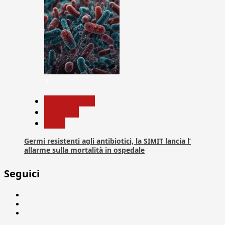
7
Com. Stampa
Medicina
News
Germi resistenti agli antibiotici, la SIMIT lancia l’
allarme sulla mortalità in ospedale
Seguici
Facebook
Linkedin
X