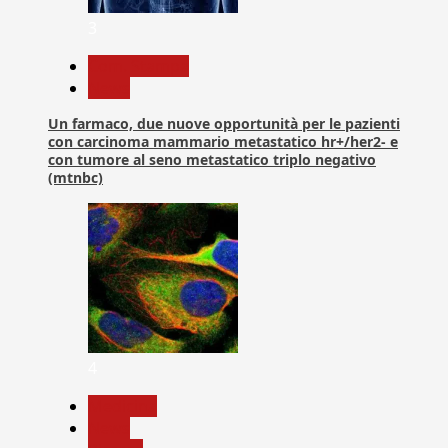
3
Com. Stampa
News
Un farmaco, due nuove opportunità per le pazienti
con carcinoma mammario metastatico hr+/her2- e
con tumore al seno metastatico triplo negativo
(mtnbc)
4
Medicina
News