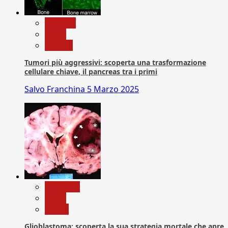
biologia
News
Ricerca
Tumori più aggressivi: scoperta una trasformazione
cellulare chiave, il pancreas tra i primi
Salvo Franchina
5 Marzo 2025
Medicina
News
Salute
Glioblastoma: scoperta la sua strategia mortale che apre