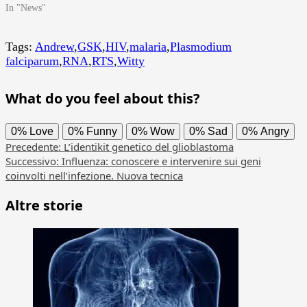
In "News"
Tags:
Andrew
,
GSK
,
HIV
,
malaria
,
Plasmodium
falciparum
,
RNA
,
RTS
,
Witty
What do you feel about this?
0%
Love
0%
Funny
0%
Wow
0%
Sad
0%
Angry
Navigazione
Precedente:
L’identikit genetico del glioblastoma
Successivo:
Influenza: conoscere e intervenire sui geni
articolo
coinvolti nell’infezione. Nuova tecnica
Altre storie