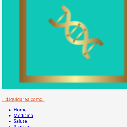
Menu
..::Liquidarea.com::..
principale
Home
Medicina
Salute
Ricerca