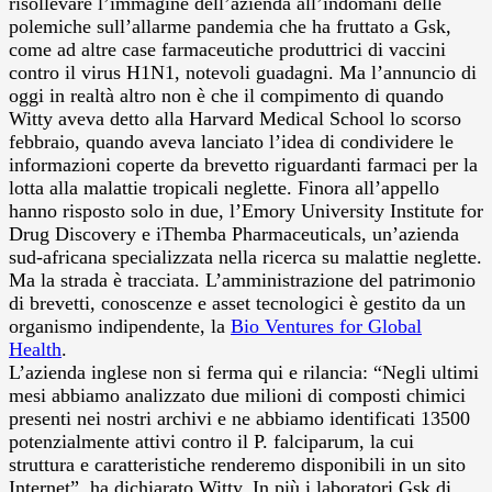
risollevare l’immagine dell’azienda all’indomani delle
polemiche sull’allarme pandemia che ha fruttato a Gsk,
come ad altre case farmaceutiche produttrici di vaccini
contro il virus H1N1, notevoli guadagni. Ma l’annuncio di
oggi in realtà altro non è che il compimento di quando
Witty aveva detto alla Harvard Medical School lo scorso
febbraio, quando aveva lanciato l’idea di condividere le
informazioni coperte da brevetto riguardanti farmaci per la
lotta alla malattie tropicali neglette. Finora all’appello
hanno risposto solo in due, l’Emory University Institute for
Drug Discovery e iThemba Pharmaceuticals, un’azienda
sud-africana specializzata nella ricerca su malattie neglette.
Ma la strada è tracciata. L’amministrazione del patrimonio
di brevetti, conoscenze e asset tecnologici è gestito da un
organismo indipendente, la
Bio Ventures for Global
Health
.
L’azienda inglese non si ferma qui e rilancia: “Negli ultimi
mesi abbiamo analizzato due milioni di composti chimici
presenti nei nostri archivi e ne abbiamo identificati 13500
potenzialmente attivi contro il P. falciparum, la cui
struttura e caratteristiche renderemo disponibili in un sito
Internet”, ha dichiarato Witty. In più i laboratori Gsk di