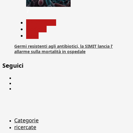
7
Com. Stampa
Medicina
News
Germi resistenti agli antibiotici, la SIMIT lancia l’
allarme sulla mortalità in ospedale
Seguici
Facebook
Linkedin
X
Categorie
ricercate