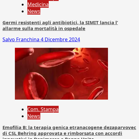
Medicina
News
Germi resistenti agli antibiotici, la SIMIT lancia l’
allarme sulla mortalità in ospedale
Salvo Franchina
4 Dicembre 2024
Com. Stampa
News
Emofilia B: la terapia genica etranacogene dezaparvovec
di CSL Behring approvata e rimborsata con accordi