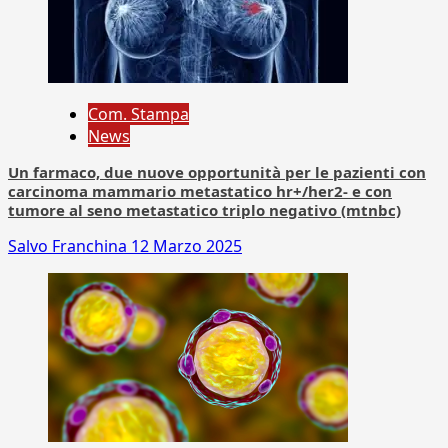
Com. Stampa
News
Un farmaco, due nuove opportunità per le pazienti con
carcinoma mammario metastatico hr+/her2- e con
tumore al seno metastatico triplo negativo (mtnbc)
Salvo Franchina
12 Marzo 2025