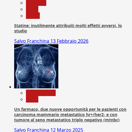
Medicina
News
Salute
Statine: inutilmente attribuiti molti effetti avversi, lo
studio
Salvo Franchina
13 Febbraio 2026
Com. Stampa
News
Un farmaco, due nuove opportunità per le pazienti con
carcinoma mammario metastatico hr+/her2- e con
tumore al seno metastatico triplo negativo (mtnbc)
Salvo Franchina
12 Marzo 2025