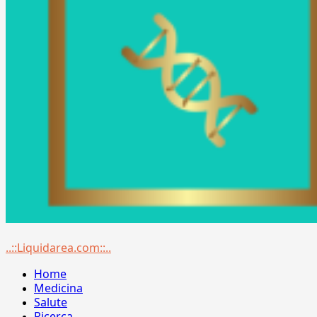
Menu
..::Liquidarea.com::..
principale
Home
Medicina
Salute
Ricerca