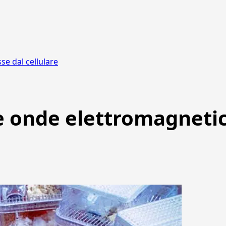
e dal cellulare
le onde elettromagneti