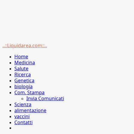
Menu
..::Liquidarea.com::..
principale
Home
Medicina
Salute
Ricerca
Genetica
biologia
Com. Stampa
Invia Comunicati
Scienza
alimentazione
vaccini
Contatti