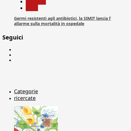
Medicina
News
Germi resistenti agli antibiotici, la SIMIT lancia l’
allarme sulla mortalità in ospedale
Seguici
Facebook
Linkedin
X
Categorie
ricercate