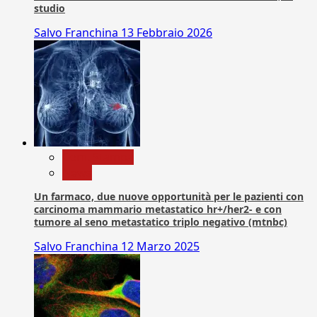
studio
Salvo Franchina
13 Febbraio 2026
Com. Stampa
News
Un farmaco, due nuove opportunità per le pazienti con
carcinoma mammario metastatico hr+/her2- e con
tumore al seno metastatico triplo negativo (mtnbc)
Salvo Franchina
12 Marzo 2025