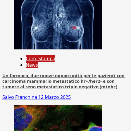
Com. Stampa
News
Un farmaco, due nuove opportunità per le pazienti con
carcinoma mammario metastatico hr+/her2- e con
tumore al seno metastatico triplo negativo (mtnbc)
Salvo Franchina
12 Marzo 2025