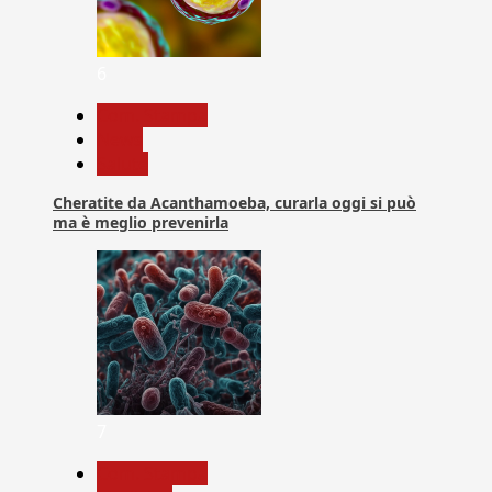
6
Com. Stampa
News
Salute
Cheratite da Acanthamoeba, curarla oggi si può
ma è meglio prevenirla
7
Com. Stampa