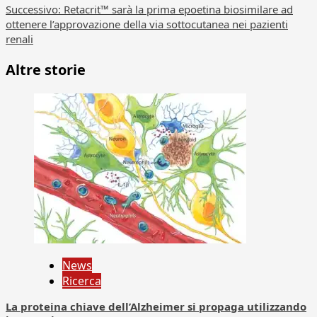
articolo
Successivo:
Retacrit™ sarà la prima epoetina biosimilare ad
ottenere l’approvazione della via sottocutanea nei pazienti
renali
Altre storie
News
Ricerca
La proteina chiave dell’Alzheimer si propaga utilizzando