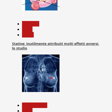
2
Medicina
News
Salute
Statine: inutilmente attribuiti molti effetti avversi,
lo studio
3
Com. Stampa
News