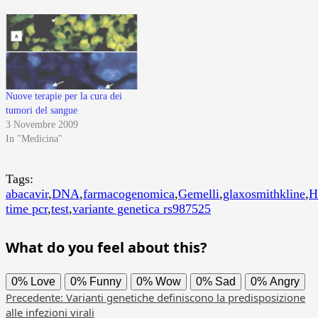
Nuove terapie per la cura dei
tumori del sangue
3 Novembre 2009
In "Medicina"
Tags:
abacavir
,
DNA
,
farmacogenomica
,
Gemelli
,
glaxosmithkline
,
H
time pcr
,
test
,
variante genetica rs987525
What do you feel about this?
0%
Love
0%
Funny
0%
Wow
0%
Sad
0%
Angry
Navigazione
Precedente:
Varianti genetiche definiscono la predisposizione
alle infezioni virali