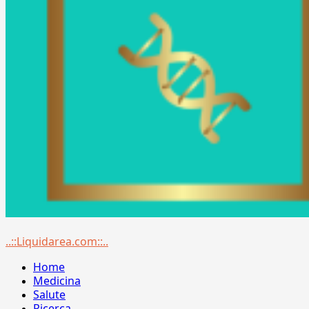
Menu
..::Liquidarea.com::..
principale
Home
Medicina
Salute
Ricerca