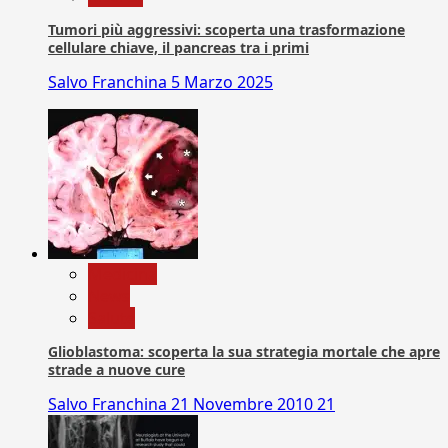
Tumori più aggressivi: scoperta una trasformazione
cellulare chiave, il pancreas tra i primi
Salvo Franchina
5 Marzo 2025
Medicina
News
Salute
Glioblastoma: scoperta la sua strategia mortale che apre
strade a nuove cure
Salvo Franchina
21 Novembre 2010
21