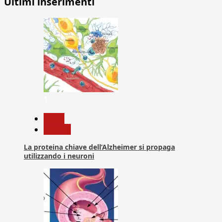
Ultimi inserimenti
1
News
Ricerca
La proteina chiave dell’Alzheimer si propaga
utilizzando i neuroni