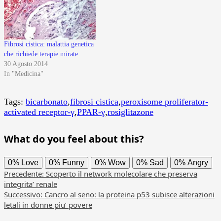
Fibrosi cistica: malattia genetica
che richiede terapie mirate.
30 Agosto 2014
In "Medicina"
Tags:
bicarbonato
,
fibrosi cistica
,
peroxisome proliferator-
activated receptor-γ
,
PPAR-γ
,
rosiglitazone
What do you feel about this?
0%
Love
0%
Funny
0%
Wow
0%
Sad
0%
Angry
Navigazione
Precedente:
Scoperto il network molecolare che preserva
integrita’ renale
articolo
Successivo:
Cancro al seno: la proteina p53 subisce alterazioni
letali in donne piu’ povere