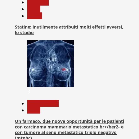
Medicina
News
Salute
Statine: inutilmente attribuiti molti effetti avversi,
lo studio
3
Com. Stampa
News
Un farmaco, due nuove opportunità per le pazienti
con carcinoma mammario metastatico hr+/her2- e
con tumore al seno metastatico triplo negativo
(mtnbc)