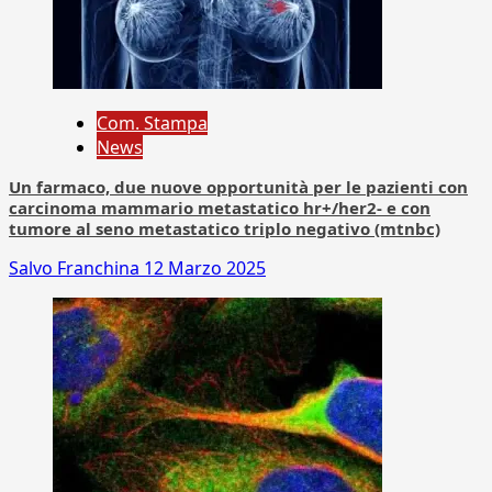
Com. Stampa
News
Un farmaco, due nuove opportunità per le pazienti con
carcinoma mammario metastatico hr+/her2- e con
tumore al seno metastatico triplo negativo (mtnbc)
Salvo Franchina
12 Marzo 2025