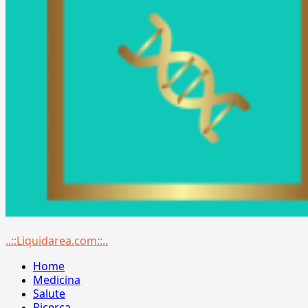
Menu
..::Liquidarea.com::..
principale
Home
Medicina
Salute
Ricerca