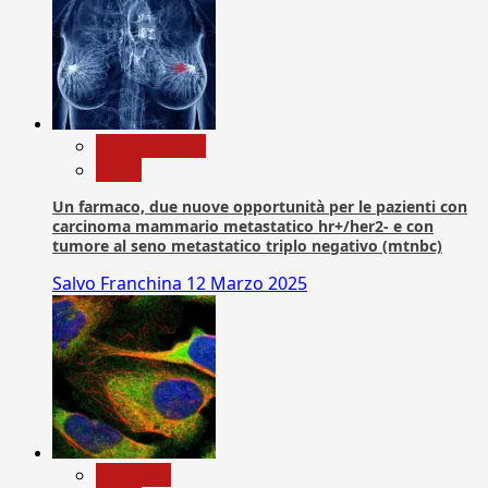
Com. Stampa
News
Un farmaco, due nuove opportunità per le pazienti con
carcinoma mammario metastatico hr+/her2- e con
tumore al seno metastatico triplo negativo (mtnbc)
Salvo Franchina
12 Marzo 2025
Medicina