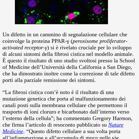
Un difetto in un cammino di segnalazione cellulare che
coinvolge la proteina PPAR-γ (
peroxisome proliferator-
activated receptor-γ
) si è rivelato cruciale per lo sviluppo
di alcuni sintomi della fibrosi cistica nel modello animale.
È questo il risultato di uno studio svoltosi presso la School
of Medicine dell’Università della California a San Diego,
che ha dimostrato inoltre come la correzione di tale difetto
porti alla parziale remissione dei sintomi.
“La fibrosi cistica com’è noto è il risultato di una
mutazione genetica che porta al malfunzionamento dei
canali posti sulla membrana cellulare che permettono il
trasporto di ioni cloruro e bicarbonato dall’interno verso
l’esterno della cellula”; ha commentato Gregory Harmon,
che firma l’articolo di resoconto pubblicato su
Nature
Medicine
. “Questo difetto cellulare a sua volta porta
all’infiammazione e all’accumulo di muco nelle vie