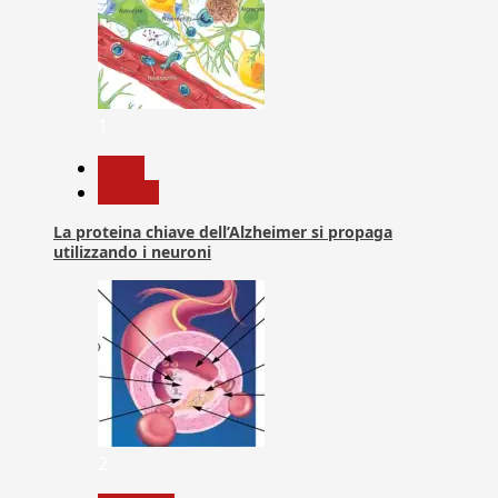
1
News
Ricerca
La proteina chiave dell’Alzheimer si propaga
utilizzando i neuroni
2