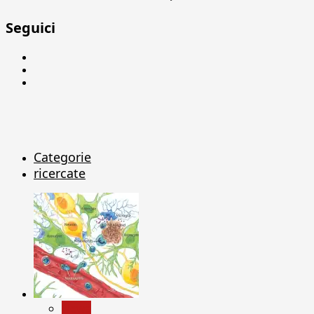
Seguici
Facebook
Linkedin
X
Categorie
ricercate
News