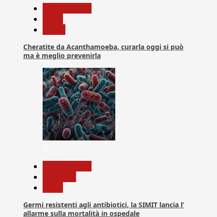
Com. Stampa
News
Salute
Cheratite da Acanthamoeba, curarla oggi si può
ma è meglio prevenirla
7
Com. Stampa
Medicina
News
Germi resistenti agli antibiotici, la SIMIT lancia l’
allarme sulla mortalità in ospedale