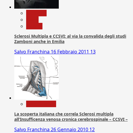
Medicina
News
Ricerca
Sclerosi Multipla e CCSVI: al via la convalida degli studi
Zamboni anche in Emilia
Salvo Franchina
16 Febbraio 2011
13
Com. Stampa
La scoperta italiana che correla Sclerosi multipla
all’Insufficenza venosa cronica cerebrospinale – CCSVI –
Salvo Franchina
26 Gennaio 2010
12