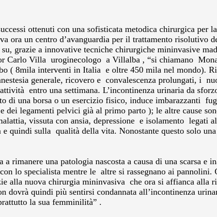
ccessi ottenuti con una sofisticata metodica chirurgica per la 
attiva ora un centro d’avanguardia per il trattamento risolutivo
 in su, grazie a innovative tecniche chirurgiche mininvasive 
or Carlo Villa uroginecologo a Villalba , “si chiamano Mona
rbo ( 8mila interventi in Italia e oltre 450 mila nel mondo). Ri
nestesia generale, ricovero e convalescenza prolungati, i nuov
attività entro una settimana. L’incontinenza urinaria da sforz
o di una borsa o un esercizio fisico, induce imbarazzanti fug
 dei legamenti pelvici già al primo parto ); le altre cause sono
 malattia, vissuta con ansia, depressione e isolamento legati al
ia e quindi sulla qualità della vita. Nonostante questo solo 
a a rimanere una patologia nascosta a causa di una scarsa e in
on lo specialista mentre le altre si rassegnano ai pannolini.
azie alla nuova chirurgia mininvasiva che ora si affianca alla 
on dovrà quindi più sentirsi condannata all’incontinenza urina
prattutto la sua femminilità” .