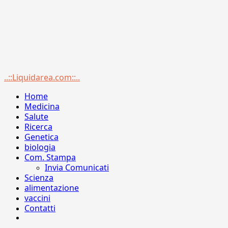
Menu
..::Liquidarea.com::..
principale
Home
Medicina
Salute
Ricerca
Genetica
biologia
Com. Stampa
Invia Comunicati
Scienza
alimentazione
vaccini
Contatti