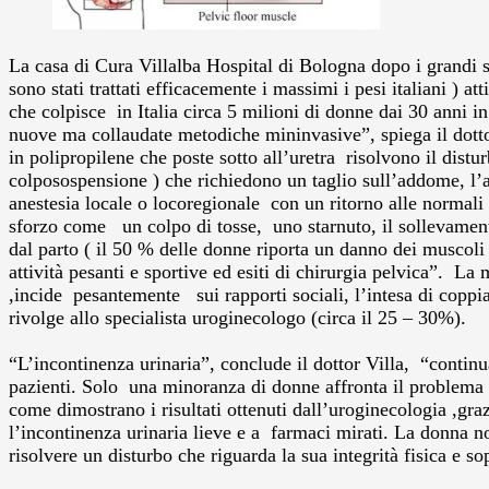
La casa di Cura Villalba Hospital di Bologna dopo i grandi su
sono stati trattati efficacemente i massimi i pesi italiani ) 
che colpisce in Italia circa 5 milioni di donne dai 30 anni
nuove ma collaudate metodiche mininvasive”, spiega il dott
in polipropilene che poste sotto all’uretra risolvono il distu
colposospensione ) che richiedono un taglio sull’addome, l’a
anestesia locale o locoregionale con un ritorno alle normali 
sforzo come un colpo di tosse, uno starnuto, il sollevament
dal parto ( il 50 % delle donne riporta un danno dei muscoli e
attività pesanti e sportive ed esiti di chirurgia pelvica”. La
,incide pesantemente sui rapporti sociali, l’intesa di copp
rivolge allo specialista uroginecologo (circa il 25 – 30%).
“L’incontinenza urinaria”, conclude il dottor Villa, “continu
pazienti. Solo una minoranza di donne affronta il problema c
come dimostrano i risultati ottenuti dall’uroginecologia ,gr
l’incontinenza urinaria lieve e a farmaci mirati. La donna n
risolvere un disturbo che riguarda la sua integrità fisica e so