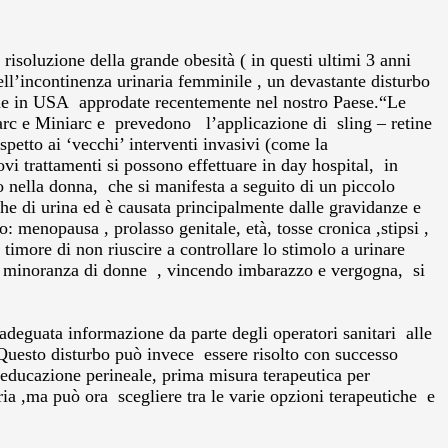
risoluzione della grande obesità ( in questi ultimi 3 anni
 dell’incontinenza urinaria femminile , un devastante disturbo
made in USA approdate recentemente nel nostro Paese.
“Le
rc e Miniarc e prevedono l’applicazione di sling – retine
spetto ai ‘vecchi’ interventi invasivi (come la
i trattamenti si possono effettuare in day hospital, in
o nella donna, che si manifesta a seguito di un piccolo
he di urina ed è causata principalmente dalle gravidanze e
: menopausa , prolasso genitale, età, tosse cronica ,stipsi ,
 timore di non riuscire a controllare lo stimolo a urinare
una minoranza di donne , vincendo imbarazzo e vergogna, si
adeguata informazione da parte degli operatori sanitari alle
 Questo disturbo può invece essere risolto con successo
rieducazione perineale, prima misura terapeutica per
ria ,ma può ora scegliere tra le varie opzioni terapeutiche e