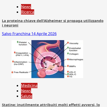
News
Ricerca
La proteina chiave dell’Alzheimer si propaga utilizzando
i neuroni
Salvo Franchina
14 Aprile 2026
Medicina
News
Salute
Statine: inutilmente attribuiti molti effetti avversi, lo