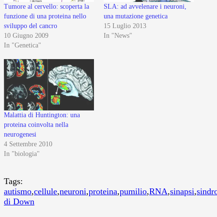
Tumore al cervello: scoperta la
SLA: ad avvelenare i neuroni,
funzione di una proteina nello
una mutazione genetica
sviluppo del cancro
15 Luglio 2013
10 Giugno 2009
In "News"
In "Genetica"
Malattia di Huntington: una
proteina coinvolta nella
neurogenesi
4 Settembre 2010
In "biologia"
Tags:
autismo
,
cellule
,
neuroni
,
proteina
,
pumilio
,
RNA
,
sinapsi
,
sindr
di Down