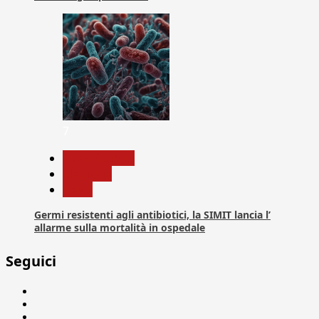
7
Com. Stampa
Medicina
News
Germi resistenti agli antibiotici, la SIMIT lancia l’
allarme sulla mortalità in ospedale
Seguici
Facebook
Linkedin
X