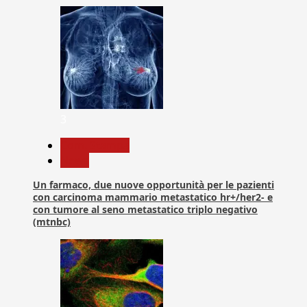
3
Com. Stampa
News
Un farmaco, due nuove opportunità per le pazienti
con carcinoma mammario metastatico hr+/her2- e
con tumore al seno metastatico triplo negativo
(mtnbc)