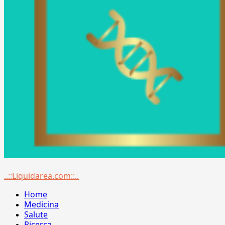
Menu
..::Liquidarea.com::..
principale
Home
Medicina
Salute
Ricerca