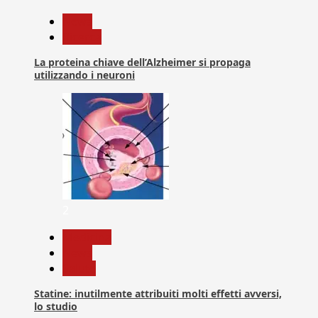
News
Ricerca
La proteina chiave dell’Alzheimer si propaga
utilizzando i neuroni
2
Medicina
News
Salute
Statine: inutilmente attribuiti molti effetti avversi,
lo studio