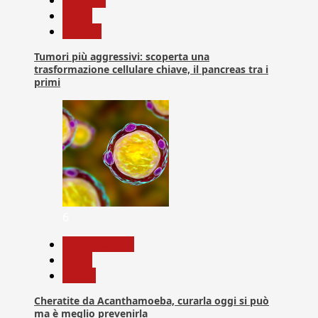
biologia
News
Ricerca
Tumori più aggressivi: scoperta una
trasformazione cellulare chiave, il pancreas tra i
primi
6
Com. Stampa
News
Salute
Cheratite da Acanthamoeba, curarla oggi si può
ma è meglio prevenirla