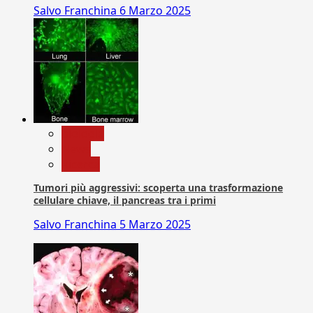
Salvo Franchina
6 Marzo 2025
biologia
News
Ricerca
Tumori più aggressivi: scoperta una trasformazione
cellulare chiave, il pancreas tra i primi
Salvo Franchina
5 Marzo 2025