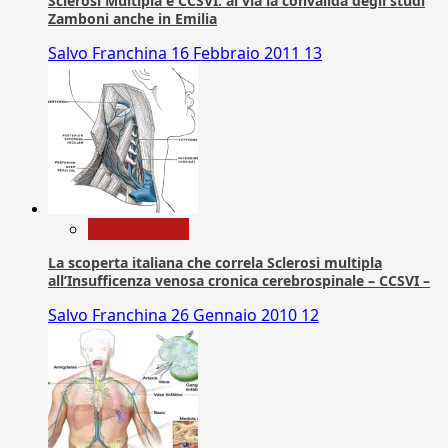
Sclerosi Multipla e CCSVI: al via la convalida degli studi
Zamboni anche in Emilia
Salvo Franchina
16 Febbraio 2011
13
Com. Stampa
La scoperta italiana che correla Sclerosi multipla
all’Insufficenza venosa cronica cerebrospinale – CCSVI –
Salvo Franchina
26 Gennaio 2010
12