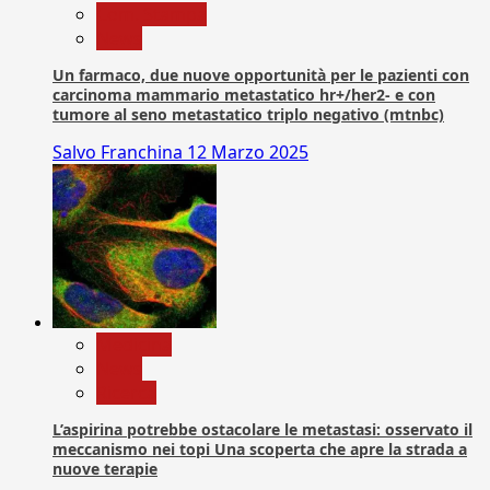
Com. Stampa
News
Un farmaco, due nuove opportunità per le pazienti con
carcinoma mammario metastatico hr+/her2- e con
tumore al seno metastatico triplo negativo (mtnbc)
Salvo Franchina
12 Marzo 2025
Medicina
News
Ricerca
L’aspirina potrebbe ostacolare le metastasi: osservato il
meccanismo nei topi Una scoperta che apre la strada a
nuove terapie