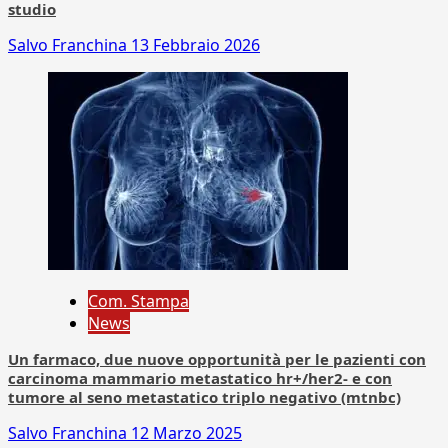
studio
Salvo Franchina
13 Febbraio 2026
Com. Stampa
News
Un farmaco, due nuove opportunità per le pazienti con
carcinoma mammario metastatico hr+/her2- e con
tumore al seno metastatico triplo negativo (mtnbc)
Salvo Franchina
12 Marzo 2025