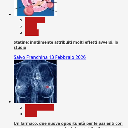
Medicina
News
Salute
Statine: inutilmente attribuiti molti effetti avversi, lo
studio
Salvo Franchina
13 Febbraio 2026
Com. Stampa
News
Un farmaco, due nuove opportunità per le pazienti con