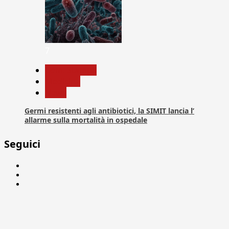
7
Com. Stampa
Medicina
News
Germi resistenti agli antibiotici, la SIMIT lancia l’
allarme sulla mortalità in ospedale
Seguici
Facebook
Linkedin
X