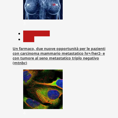
3
Com. Stampa
News
Un farmaco, due nuove opportunità per le pazienti
con carcinoma mammario metastatico hr+/her2- e
con tumore al seno metastatico triplo negativo
(mtnbc)
4