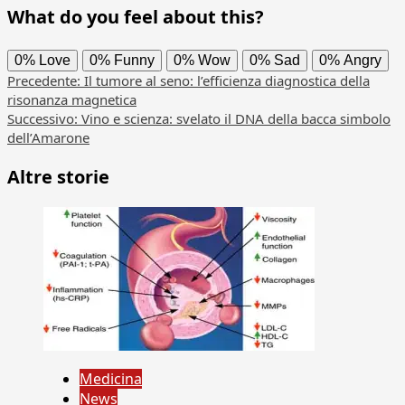
What do you feel about this?
0%
Love
0%
Funny
0%
Wow
0%
Sad
0%
Angry
Navigazione
Precedente:
Il tumore al seno: l’efficienza diagnostica della
risonanza magnetica
articolo
Successivo:
Vino e scienza: svelato il DNA della bacca simbolo
dell’Amarone
Altre storie
Medicina
News