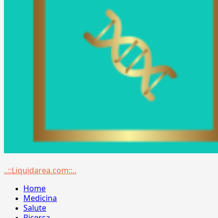
Menu
..::Liquidarea.com::..
principale
Home
Medicina
Salute
Ricerca