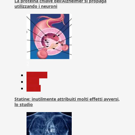
La proteina chiave dell’Alzheimer si propaga
utilizzando i neuroni
2
Medicina
News
Salute
Statine: inutilmente attribuiti molti effetti avversi,
lo studio