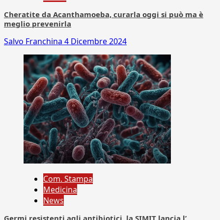
Cheratite da Acanthamoeba, curarla oggi si può ma è
meglio prevenirla
Salvo Franchina
4 Dicembre 2024
Com. Stampa
Medicina
News
Germi resistenti agli antibiotici, la SIMIT lancia l’