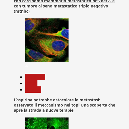
con carcinoma mammario metastatico hr+/her2- e
con tumore al seno metastatico triplo negativo
(mtnbc)
4
Medicina
News
Ricerca
L’aspirina potrebbe ostacolare le metastasi:
osservato il meccanismo nei topi Una scoperta che
apre la strada a nuove terapie