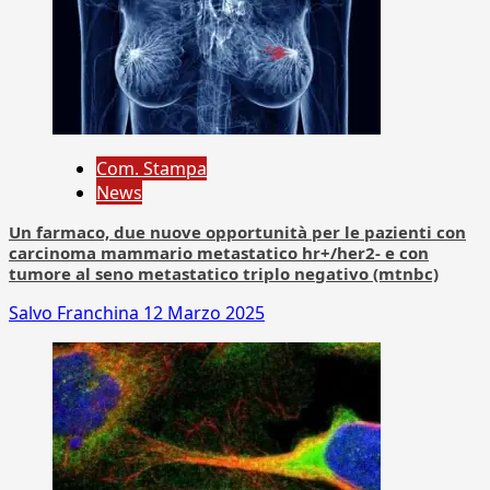
Com. Stampa
News
Un farmaco, due nuove opportunità per le pazienti con
carcinoma mammario metastatico hr+/her2- e con
tumore al seno metastatico triplo negativo (mtnbc)
Salvo Franchina
12 Marzo 2025