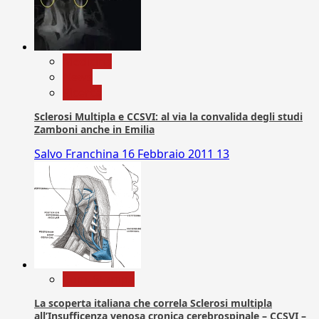
Medicina
News
Ricerca
Sclerosi Multipla e CCSVI: al via la convalida degli studi
Zamboni anche in Emilia
Salvo Franchina
16 Febbraio 2011
13
Com. Stampa
La scoperta italiana che correla Sclerosi multipla
all’Insufficenza venosa cronica cerebrospinale – CCSVI –