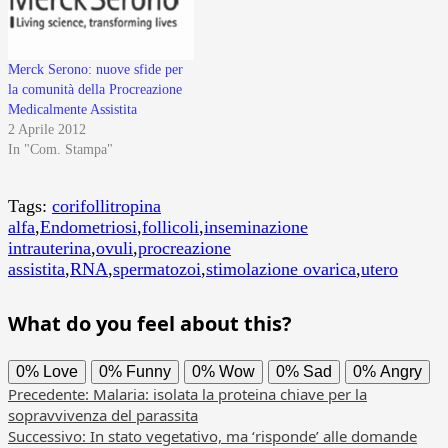
Merck Serono: nuove sfide per
la comunità della Procreazione
Medicalmente Assistita
2 Aprile 2012
In "Com. Stampa"
Tags:
corifollitropina
alfa
,
Endometriosi
,
follicoli
,
inseminazione
intrauterina
,
ovuli
,
procreazione
assistita
,
RNA
,
spermatozoi
,
stimolazione ovarica
,
utero
What do you feel about this?
0%
Love
0%
Funny
0%
Wow
0%
Sad
0%
Angry
Navigazione
Precedente:
Malaria: isolata la proteina chiave per la
sopravvivenza del parassita
articolo
Successivo:
In stato vegetativo, ma ‘risponde’ alle domande