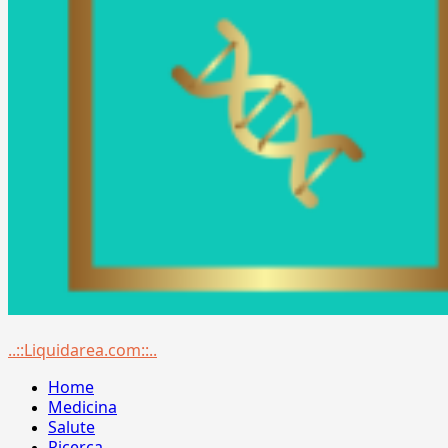
Menu
..::Liquidarea.com::..
principale
Home
Medicina
Salute
Ricerca