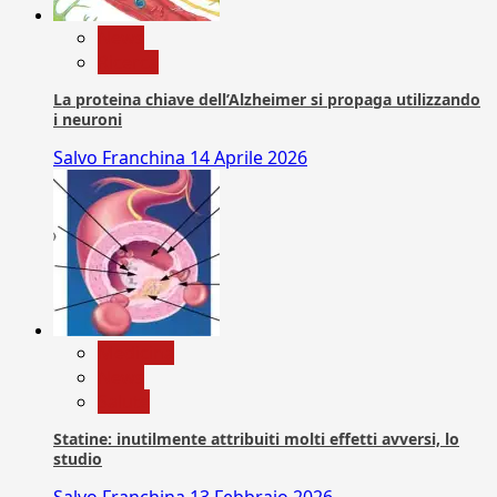
News
Ricerca
La proteina chiave dell’Alzheimer si propaga utilizzando
i neuroni
Salvo Franchina
14 Aprile 2026
Medicina
News
Salute
Statine: inutilmente attribuiti molti effetti avversi, lo
studio