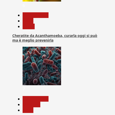
6
Com. Stampa
News
Salute
Cheratite da Acanthamoeba, curarla oggi si può
ma è meglio prevenirla
7
Com. Stampa
Medicina
News