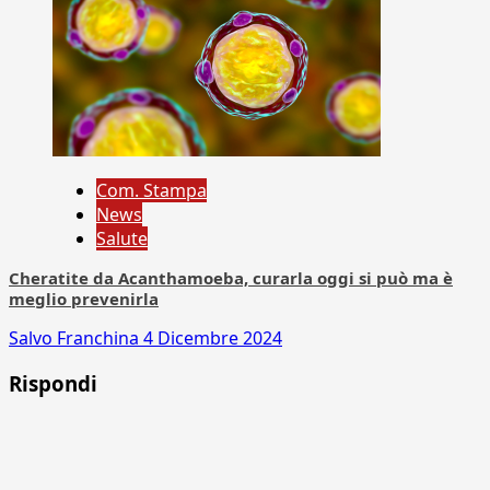
Com. Stampa
News
Salute
Cheratite da Acanthamoeba, curarla oggi si può ma è
meglio prevenirla
Salvo Franchina
4 Dicembre 2024
Rispondi