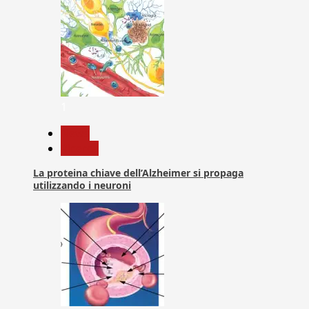
1
News
Ricerca
La proteina chiave dell’Alzheimer si propaga
utilizzando i neuroni