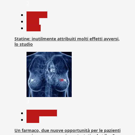
2
Medicina
News
Salute
Statine: inutilmente attribuiti molti effetti avversi,
lo studio
3
Com. Stampa
News
Un farmaco, due nuove opportunità per le pazienti