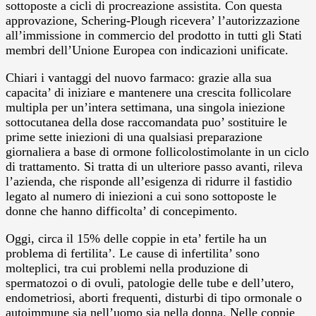
sottoposte a cicli di procreazione assistita. Con questa
approvazione, Schering-Plough ricevera’ l’autorizzazione
all’immissione in commercio del prodotto in tutti gli Stati
membri dell’Unione Europea con indicazioni unificate.
Chiari i vantaggi del nuovo farmaco: grazie alla sua
capacita’ di iniziare e mantenere una crescita follicolare
multipla per un’intera settimana, una singola iniezione
sottocutanea della dose raccomandata puo’ sostituire le
prime sette iniezioni di una qualsiasi preparazione
giornaliera a base di ormone follicolostimolante in un ciclo
di trattamento. Si tratta di un ulteriore passo avanti, rileva
l’azienda, che risponde all’esigenza di ridurre il fastidio
legato al numero di iniezioni a cui sono sottoposte le
donne che hanno difficolta’ di concepimento.
Oggi, circa il 15% delle coppie in eta’ fertile ha un
problema di fertilita’. Le cause di infertilita’ sono
molteplici, tra cui problemi nella produzione di
spermatozoi o di ovuli, patologie delle tube e dell’utero,
endometriosi, aborti frequenti, disturbi di tipo ormonale o
autoimmune sia nell’uomo sia nella donna. Nelle coppie