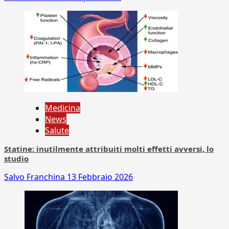
Medicina
News
Salute
Statine: inutilmente attribuiti molti effetti avversi, lo
studio
Salvo Franchina
13 Febbraio 2026