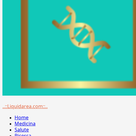
Menu
..::Liquidarea.com::..
principale
Home
Medicina
Salute
Ricerca