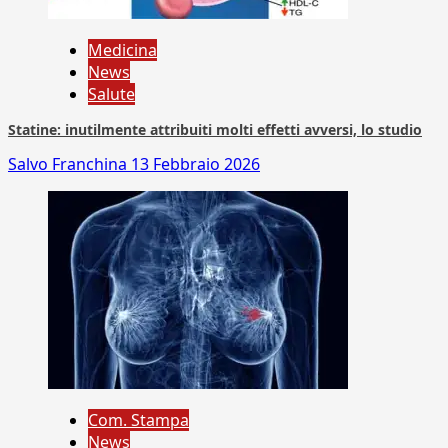
Medicina
News
Salute
Statine: inutilmente attribuiti molti effetti avversi, lo studio
Salvo Franchina
13 Febbraio 2026
Com. Stampa
News