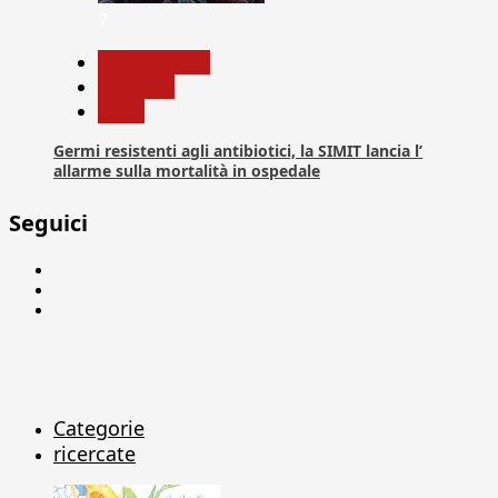
7
Com. Stampa
Medicina
News
Germi resistenti agli antibiotici, la SIMIT lancia l’
allarme sulla mortalità in ospedale
Seguici
Facebook
Linkedin
X
Categorie
ricercate