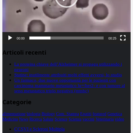
00:00
00:25
Articoli recenti
La proteina chiave dell’Alzheimer si propaga utilizzando i
neuroni
Statine: inutilmente attribuiti molti effetti avversi, lo studio
Un farmaco, due nuove opportunità per le pazienti con
carcinoma mammario metastatico hr+/her2- e con tumore al
seno metastatico triplo negativo (mtnbc)
Categorie
alimentazione
biologia
Biology
Com. Stampa
Epatiti
featured
Genetica
Medicina
News
Ricerca
Salute
Science
Scienza
vaccini
Veterinaria
video
CCSVI e Sclerosi Multipla