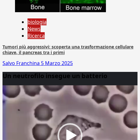
biologia
News
Ricerca
Tumori più aggressivi: scoperta una trasformazione cellulare
chiave, il pancreas tra i primi
Salvo Franchina
5 Marzo 2025
Un neutrofilo insegue un batterio
Video
Player