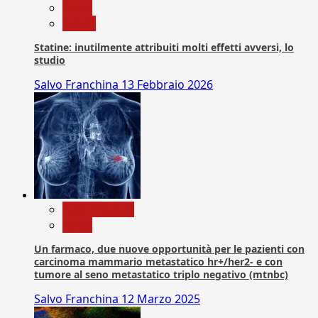
News
Salute
Statine: inutilmente attribuiti molti effetti avversi, lo
studio
Salvo Franchina
13 Febbraio 2026
Com. Stampa
News
Un farmaco, due nuove opportunità per le pazienti con
carcinoma mammario metastatico hr+/her2- e con
tumore al seno metastatico triplo negativo (mtnbc)
Salvo Franchina
12 Marzo 2025