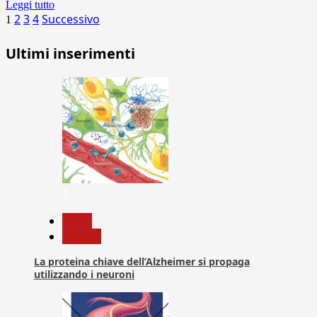
Leggi tutto
Paginazione
2
3
4
Successivo
1
degli
Ultimi inserimenti
articoli
1
News
Ricerca
La proteina chiave dell’Alzheimer si propaga
utilizzando i neuroni