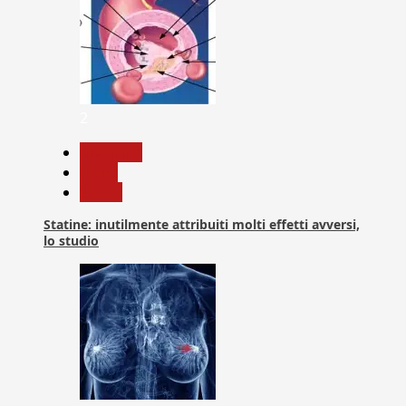
2
Medicina
News
Salute
Statine: inutilmente attribuiti molti effetti avversi,
lo studio