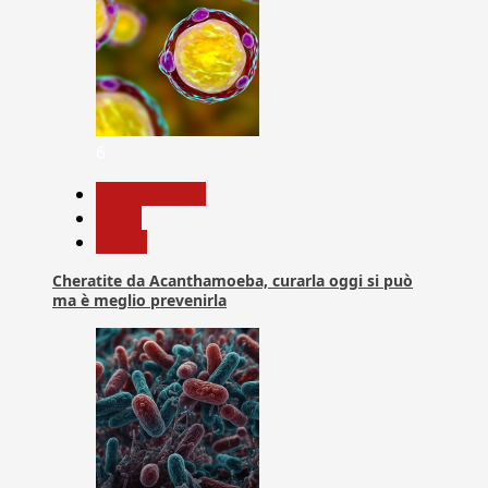
6
Com. Stampa
News
Salute
Cheratite da Acanthamoeba, curarla oggi si può
ma è meglio prevenirla