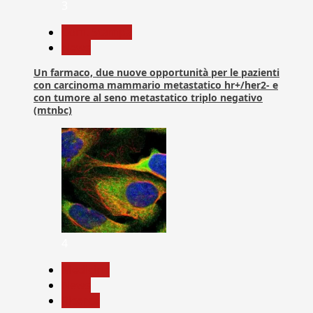
3
Com. Stampa
News
Un farmaco, due nuove opportunità per le pazienti
con carcinoma mammario metastatico hr+/her2- e
con tumore al seno metastatico triplo negativo
(mtnbc)
4
Medicina
News
Ricerca