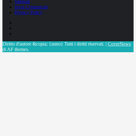
Sitemap
Invia Comunicati
Privacy Policy
Facebook
Linkedin
X
Diritto d'autore &copia; {anno} Tutti i diritti riservati.
|
CoverNews
di AF themes.