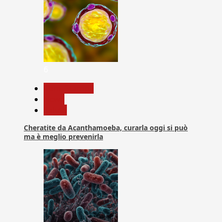
6
Com. Stampa
News
Salute
Cheratite da Acanthamoeba, curarla oggi si può
ma è meglio prevenirla