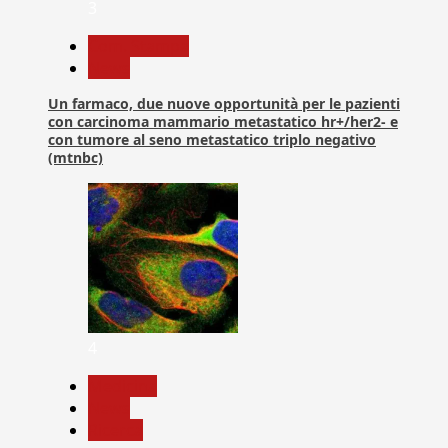
3
Com. Stampa
News
Un farmaco, due nuove opportunità per le pazienti
con carcinoma mammario metastatico hr+/her2- e
con tumore al seno metastatico triplo negativo
(mtnbc)
4
Medicina
News
Ricerca