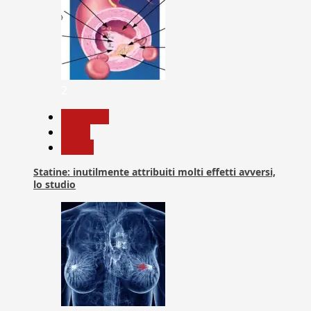
2
Medicina
News
Salute
Statine: inutilmente attribuiti molti effetti avversi,
lo studio