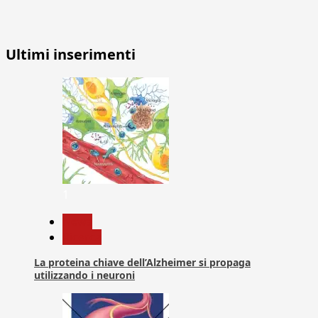
Ultimi inserimenti
1
News
Ricerca
La proteina chiave dell’Alzheimer si propaga
utilizzando i neuroni