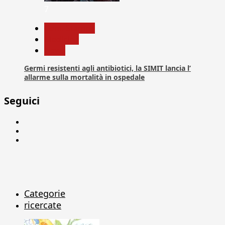
7
Com. Stampa
Medicina
News
Germi resistenti agli antibiotici, la SIMIT lancia l’
allarme sulla mortalità in ospedale
Seguici
Facebook
Linkedin
X
Categorie
ricercate