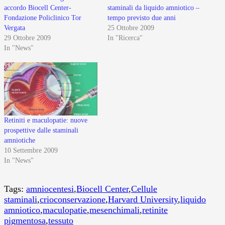
accordo Biocell Center-
staminali da liquido amniotico –
Fondazione Policlinico Tor
tempo previsto due anni
Vergata
25 Ottobre 2009
29 Ottobre 2009
In "Ricerca"
In "News"
Retiniti e maculopatie: nuove
prospettive dalle staminali
amniotiche
10 Settembre 2009
In "News"
Tags:
amniocentesi
,
Biocell Center
,
Cellule
staminali
,
crioconservazione
,
Harvard University
,
liquido
amniotico
,
maculopatie
,
mesenchimali
,
retinite
pigmentosa
,
tessuto