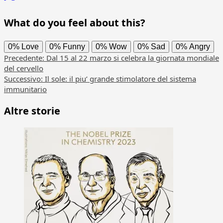
What do you feel about this?
0%
Love
0%
Funny
0%
Wow
0%
Sad
0%
Angry
Navigazione
Precedente:
Dal 15 al 22 marzo si celebra la giornata mondiale
del cervello
articolo
Successivo:
Il sole: il piu’ grande stimolatore del sistema
immunitario
Altre storie