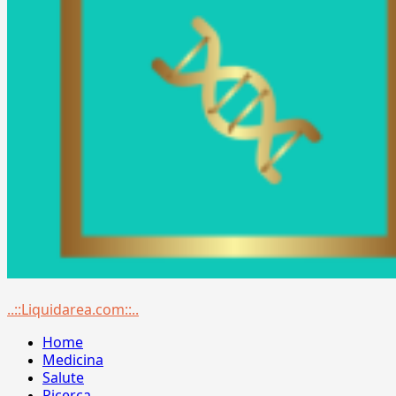
Menu
..::Liquidarea.com::..
principale
Home
Medicina
Salute
Ricerca