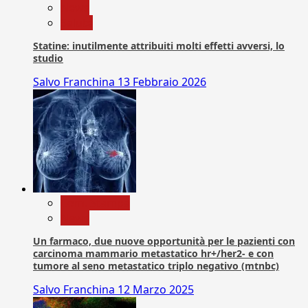
News
Salute
Statine: inutilmente attribuiti molti effetti avversi, lo
studio
Salvo Franchina
13 Febbraio 2026
Com. Stampa
News
Un farmaco, due nuove opportunità per le pazienti con
carcinoma mammario metastatico hr+/her2- e con
tumore al seno metastatico triplo negativo (mtnbc)
Salvo Franchina
12 Marzo 2025