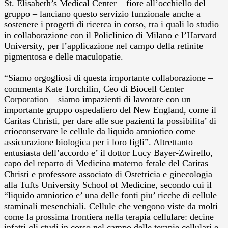
St. Elisabeth’s Medical Center – fiore all’occhiello del
gruppo – lanciano questo servizio funzionale anche a
sostenere i progetti di ricerca in corso, tra i quali lo studio
in collaborazione con il Policlinico di Milano e l’Harvard
University, per l’applicazione nel campo della retinite
pigmentosa e delle maculopatie.
“Siamo orgogliosi di questa importante collaborazione –
commenta Kate Torchilin, Ceo di Biocell Center
Corporation – siamo impazienti di lavorare con un
importante gruppo ospedaliero del New England, come il
Caritas Christi, per dare alle sue pazienti la possibilita’ di
crioconservare le cellule da liquido amniotico come
assicurazione biologica per i loro figli”. Altrettanto
entusiasta dell’accordo e’ il dottor Lucy Bayer-Zwirello,
capo del reparto di Medicina materno fetale del Caritas
Christi e professore associato di Ostetricia e ginecologia
alla Tufts University School of Medicine, secondo cui il
“liquido amniotico e’ una delle fonti piu’ ricche di cellule
staminali mesenchiali. Cellule che vengono viste da molti
come la prossima frontiera nella terapia cellulare: decine
infatti gli studi in corso nel campo delle terapie cellulari e