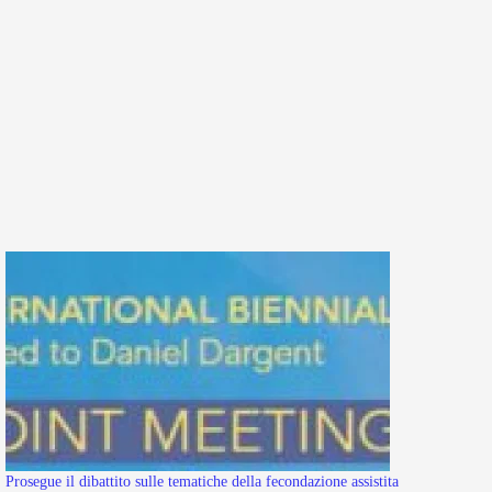
Prosegue il dibattito sulle tematiche della fecondazione assistita