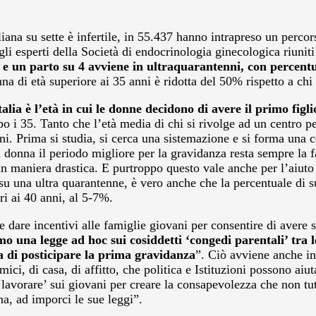
taliana su sette è infertile, in 55.437 hanno intrapreso un per
gli esperti della Società di endocrinologia ginecologica riuni
 e un parto su 4 avviene in ultraquarantenni, con percentu
a di età superiore ai 35 anni è ridotta del 50% rispetto a chi 
talia è l’età in cui le donne decidono di avere il primo figli
po i 35. Tanto che l’età media di chi si rivolge ad un centro 
ni. Prima si studia, si cerca una sistemazione e si forma una co
a donna il periodo migliore per la gravidanza resta sempre la f
 in maniera drastica. E purtroppo questo vale anche per l’aiuto
to su una ultra quarantenne, è vero anche che la percentuale di 
ri ai 40 anni, al 5-7%.
dare incentivi alle famiglie giovani per consentire di avere s
o una legge ad hoc sui cosiddetti ‘congedi parentali’ tra 
a di posticipare la prima gravidanza
”. Ciò avviene anche in 
ici, di casa, di affitto, che politica e Istituzioni possono ai
lavorare’ sui giovani per creare la consapevolezza che non tut
na, ad imporci le sue leggi”.