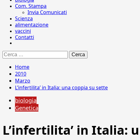
Com. Stampa
Invia Comunicati
Scienza
alimentazione
vaccini
Contatti
Ricerca
per:
Home
2010
Marzo
L’infertilita’ in Italia: una coppia su sette
biologia
Genetica
L’infertilita’ in Italia