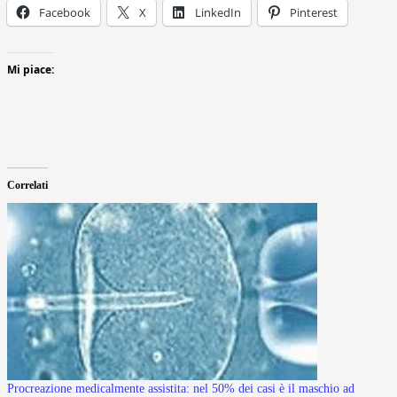
Facebook
X
LinkedIn
Pinterest
Mi piace:
Correlati
Procreazione medicalmente assistita: nel 50% dei casi è il maschio ad