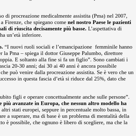
corso di procreazione medicalmente assistita (Pma) nel 2007,
ti a Firenze, che spiegano come
nel nostro Paese le pazienti
ali di riuscita decisamente più basse.
L’aspettativa di
ha un’età inferiore.
o.
“I nuovi ruoli sociali e l’emancipazione femminile hanno
per la Pma – spiega il dottor Giuseppe Palumbo, direttore
ppia. E soltanto alla fine si fa un figlio”. Sono cambiati i
ascia 20-30 anni; dai 30 ai 40 anni è ancora possibile
 che può venire dalla procreazione assistita. Se è vero che un
successo in questa fascia d’età si riduce dal 25%, dato che
ubito figli e operare concettualmente anche sulle persone”.
le più avanzate in Europa, che nessun altro modello ha
altri stati europei, seppure in percentuale molto bassa, in
utare a superare, ma di base è un problema di mentalità della
to è possibile, che ognuno è libero di scegliere, ma che la