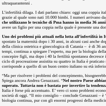
ultraquarantenni .
L’infertilità dilaga. I dati parlano chiaro: oggi una coppia i
grazie al quale sono nati 10.000 bimbi. I numeri arrivano da
che utilizzano le tecniche di Pma hanno in media 36 anni
avere un figlio per una coppia nella quale è presente una donn
Uno dei problemi più attuali nella lotta all’infertilità in I
spostato la maternità dopo i 30 anni, in alcuni casi anche do
della clinica ostetrica e ginecologica di Catania – è di 36 an
tempi, continua a spiegare l’esperto, ma per la biologia dell
concepire figli, ma dopo i 40 la fertilità spontanea decresce
ciclo di procreazione assistita su quattro in Italia è pratica
corrisponde a quello di un buon centro italiano su età inferio
“Ma per risolvere i problemi del concepimento, bisognerebbe 
Spiega ancora Andrea Genazzani. “
Nel nostro Paese abbiam
superato. Tuttavia non è bastata per invertire la tendenz
Italia è forse più accentuato. E’ vero ci sono problemi econom
società di oggi. “Il mio consiglio – conclude Genazzani – è ‘
biologia continua, pur con gli enormi progressi della medici