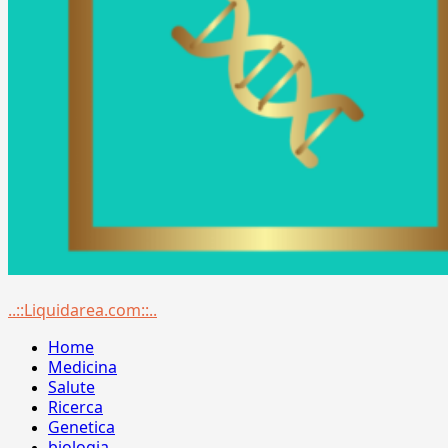
Menu
..::Liquidarea.com::..
principale
Home
Medicina
Salute
Ricerca
Genetica
biologia