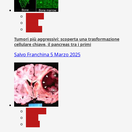
biologia
News
Ricerca
Tumori più aggressivi: scoperta una trasformazione
cellulare chiave, il pancreas tra i primi
Salvo Franchina
5 Marzo 2025
Medicina
News
Salute