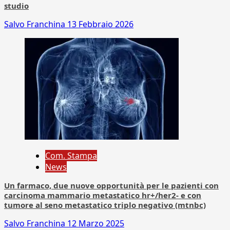
studio
Salvo Franchina
13 Febbraio 2026
Com. Stampa
News
Un farmaco, due nuove opportunità per le pazienti con
carcinoma mammario metastatico hr+/her2- e con
tumore al seno metastatico triplo negativo (mtnbc)
Salvo Franchina
12 Marzo 2025