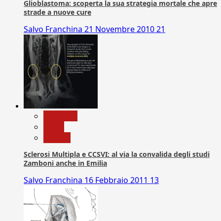
Glioblastoma: scoperta la sua strategia mortale che apre
strade a nuove cure
Salvo Franchina
21 Novembre 2010
21
Medicina
News
Ricerca
Sclerosi Multipla e CCSVI: al via la convalida degli studi
Zamboni anche in Emilia
Salvo Franchina
16 Febbraio 2011
13