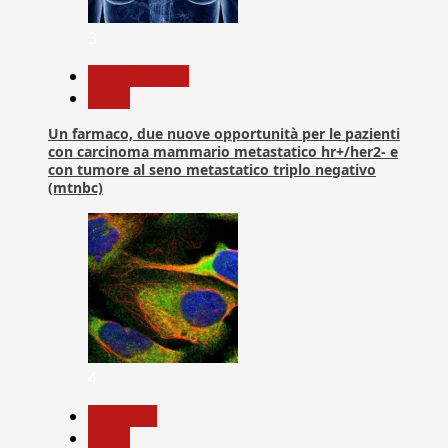
3
Com. Stampa
News
Un farmaco, due nuove opportunità per le pazienti
con carcinoma mammario metastatico hr+/her2- e
con tumore al seno metastatico triplo negativo
(mtnbc)
4
Medicina
News