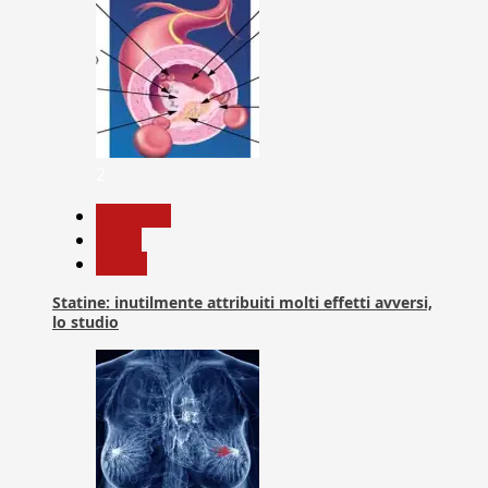
2
Medicina
News
Salute
Statine: inutilmente attribuiti molti effetti avversi,
lo studio