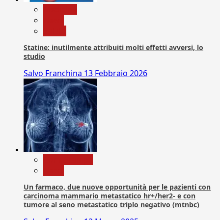
Medicina
News
Salute
Statine: inutilmente attribuiti molti effetti avversi, lo
studio
Salvo Franchina
13 Febbraio 2026
Com. Stampa
News
Un farmaco, due nuove opportunità per le pazienti con
carcinoma mammario metastatico hr+/her2- e con
tumore al seno metastatico triplo negativo (mtnbc)