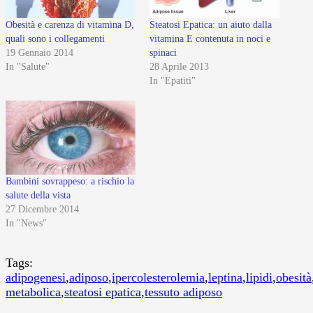
Obesità e carenza di vitamina D,
Steatosi Epatica: un aiuto dalla
quali sono i collegamenti
vitamina E contenuta in noci e
19 Gennaio 2014
spinaci
In "Salute"
28 Aprile 2013
In "Epatiti"
Bambini sovrappeso: a rischio la
salute della vista
27 Dicembre 2014
In "News"
Tags:
adipogenesi
,
adiposo
,
ipercolesterolemia
,
leptina
,
lipidi
,
obesità
metabolica
,
steatosi epatica
,
tessuto adiposo