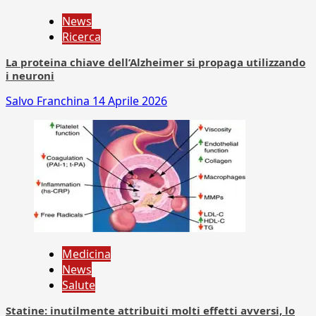
News
Ricerca
La proteina chiave dell’Alzheimer si propaga utilizzando
i neuroni
Salvo Franchina
14 Aprile 2026
Medicina
News
Salute
Statine: inutilmente attribuiti molti effetti avversi, lo