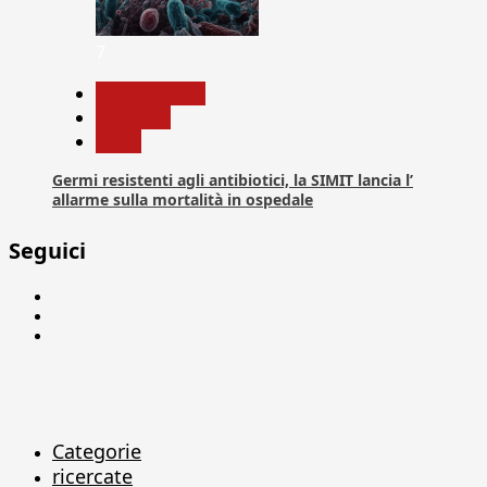
7
Com. Stampa
Medicina
News
Germi resistenti agli antibiotici, la SIMIT lancia l’
allarme sulla mortalità in ospedale
Seguici
Facebook
Linkedin
X
Categorie
ricercate