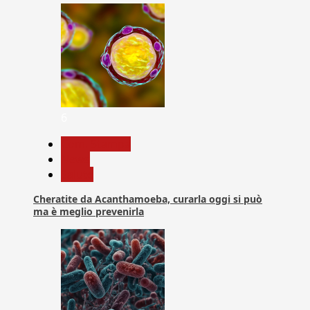
6
Com. Stampa
News
Salute
Cheratite da Acanthamoeba, curarla oggi si può
ma è meglio prevenirla