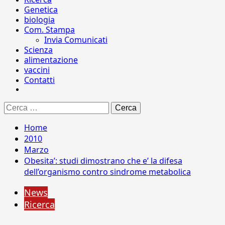
Genetica
biologia
Com. Stampa
Invia Comunicati
Scienza
alimentazione
vaccini
Contatti
Ricerca
per:
Home
2010
Marzo
Obesita’: studi dimostrano che e’ la difesa
dell’organismo contro sindrome metabolica
News
Ricerca