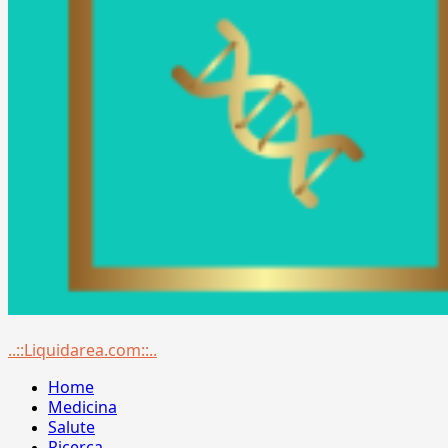
Menu
..::Liquidarea.com::..
principale
Home
Medicina
Salute
Ricerca