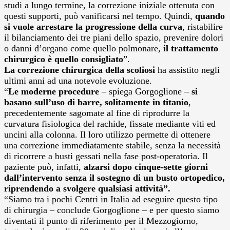
studi a lungo termine, la correzione iniziale ottenuta con
questi supporti, può vanificarsi nel tempo. Quindi,
quando
si vuole arrestare la progressione della curva
, ristabilire
il bilanciamento dei tre piani dello spazio, prevenire dolori
o danni d’organo come quello polmonare,
il trattamento
chirurgico è quello consigliato
”.
La correzione chirurgica della scoliosi
ha assistito negli
ultimi anni ad una notevole evoluzione.
“
Le moderne procedure
– spiega Gorgoglione –
si
basano sull’uso di barre, solitamente in titanio
,
precedentemente sagomate al fine di riprodurre la
curvatura fisiologica del rachide, fissate mediante viti ed
uncini alla colonna. Il loro utilizzo permette di ottenere
una correzione immediatamente stabile, senza la necessità
di ricorrere a busti gessati nella fase post-operatoria. Il
paziente può, infatti,
alzarsi dopo cinque-sette giorni
dall’intervento senza il sostegno di un busto ortopedico,
riprendendo a svolgere qualsiasi attività”.
“Siamo tra i pochi Centri in Italia ad eseguire questo tipo
di chirurgia – conclude Gorgoglione – e per questo siamo
diventati il punto di riferimento per il Mezzogiorno,