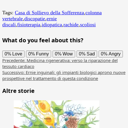
Tags:
Casa di Sollievo della Sofferenza
,
colonna
vertebrale
,
discopatie
,
ernie
discali
,
fisioterapia
,
idiopatica
,
rachide
,
scoliosi
What do you feel about this?
0%
Love
0%
Funny
0%
Wow
0%
Sad
0%
Angry
Navigazione
Precedente:
Medicina rigenerativa: verso la riparazione del
tessuto cardiaco
articolo
Successivo:
Ernie inguinali: gli impianti biologici aprono nuove
prospettive nel trattamento di questa condizione
Altre storie