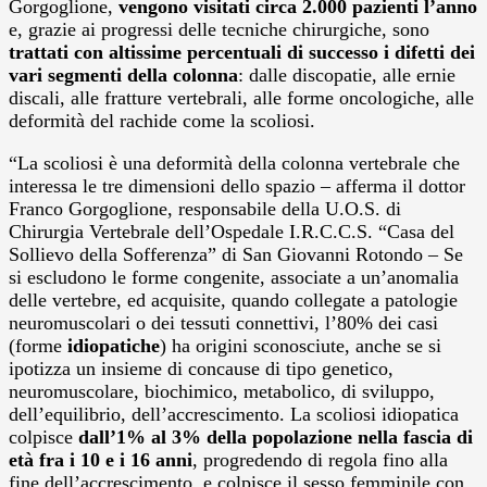
Gorgoglione,
vengono visitati circa 2.000 pazienti l’anno
e, grazie ai progressi delle tecniche chirurgiche, sono
trattati con altissime percentuali di successo i
difetti dei
vari segmenti della colonna
: dalle discopatie, alle ernie
discali, alle fratture vertebrali, alle forme oncologiche, alle
deformità del rachide come la scoliosi.
“La scoliosi è una deformità della colonna vertebrale che
interessa le tre dimensioni dello spazio – afferma il dottor
Franco Gorgoglione, responsabile della U.O.S. di
Chirurgia Vertebrale dell’Ospedale I.R.C.C.S. “Casa del
Sollievo della Sofferenza” di San Giovanni Rotondo – Se
si escludono le forme congenite, associate a un’anomalia
delle vertebre, ed acquisite, quando collegate a patologie
neuromuscolari o dei tessuti connettivi, l’80% dei casi
(forme
idiopatiche
) ha origini sconosciute, anche se si
ipotizza un insieme di concause di tipo genetico,
neuromuscolare, biochimico, metabolico, di sviluppo,
dell’equilibrio, dell’accrescimento. La scoliosi idiopatica
colpisce
dall’1% al 3% della popolazione nella fascia di
età fra i 10 e i 16 anni
, progredendo di regola fino alla
fine dell’accrescimento, e colpisce il sesso femminile con