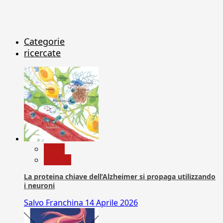
Categorie
ricercate
News
Ricerca
La proteina chiave dell’Alzheimer si propaga utilizzando
i neuroni
Salvo Franchina
14 Aprile 2026