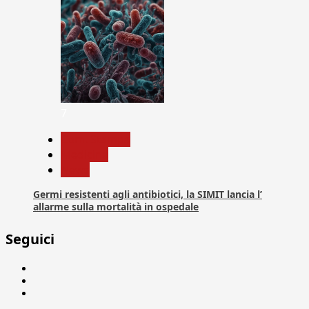
7
Com. Stampa
Medicina
News
Germi resistenti agli antibiotici, la SIMIT lancia l’
allarme sulla mortalità in ospedale
Seguici
Facebook
Linkedin
X