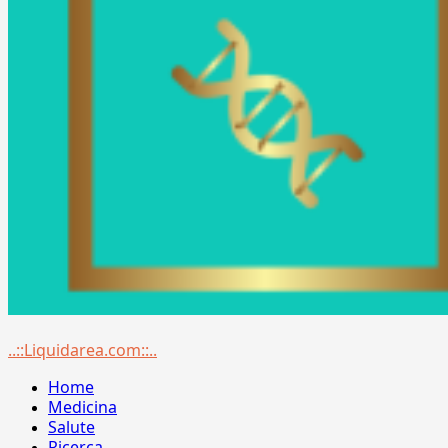
Menu
..::Liquidarea.com::..
principale
Home
Medicina
Salute
Ricerca