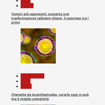
News
Ricerca
Tumori più aggressivi: scoperta una
trasformazione cellulare chiave, il pancreas tra i
primi
6
Com. Stampa
News
Salute
Cheratite da Acanthamoeba, curarla oggi si può
ma è meglio prevenirla