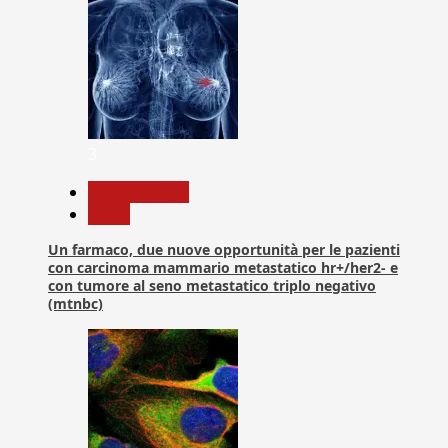
3
Com. Stampa
News
Un farmaco, due nuove opportunità per le pazienti
con carcinoma mammario metastatico hr+/her2- e
con tumore al seno metastatico triplo negativo
(mtnbc)