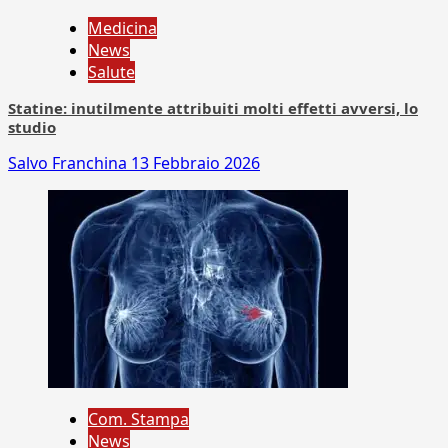
Medicina
News
Salute
Statine: inutilmente attribuiti molti effetti avversi, lo
studio
Salvo Franchina
13 Febbraio 2026
Com. Stampa
News