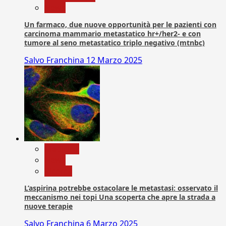
News
Un farmaco, due nuove opportunità per le pazienti con
carcinoma mammario metastatico hr+/her2- e con
tumore al seno metastatico triplo negativo (mtnbc)
Salvo Franchina
12 Marzo 2025
Medicina
News
Ricerca
L’aspirina potrebbe ostacolare le metastasi: osservato il
meccanismo nei topi Una scoperta che apre la strada a
nuove terapie
Salvo Franchina
6 Marzo 2025