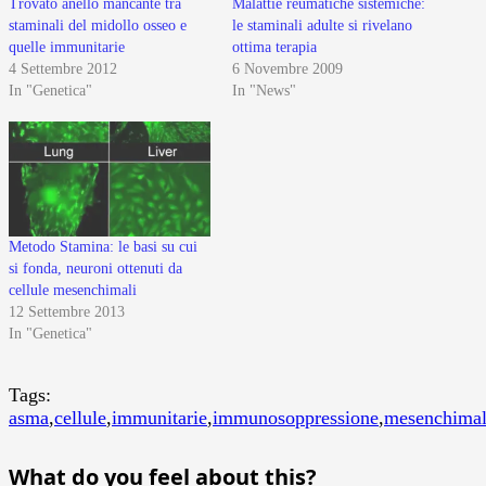
Trovato anello mancante tra
Malattie reumatiche sistemiche:
staminali del midollo osseo e
le staminali adulte si rivelano
quelle immunitarie
ottima terapia
4 Settembre 2012
6 Novembre 2009
In "Genetica"
In "News"
Metodo Stamina: le basi su cui
si fonda, neuroni ottenuti da
cellule mesenchimali
12 Settembre 2013
In "Genetica"
Tags:
asma
,
cellule
,
immunitarie
,
immunosoppressione
,
mesenchimal
What do you feel about this?