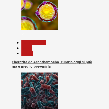
6
Com. Stampa
News
Salute
Cheratite da Acanthamoeba, curarla oggi si può
ma è meglio prevenirla