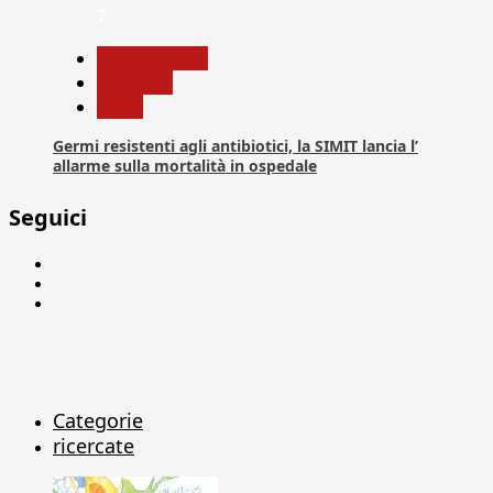
7
Com. Stampa
Medicina
News
Germi resistenti agli antibiotici, la SIMIT lancia l’
allarme sulla mortalità in ospedale
Seguici
Facebook
Linkedin
X
Categorie
ricercate