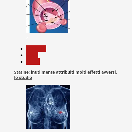
2
Medicina
News
Salute
Statine: inutilmente attribuiti molti effetti avversi,
lo studio