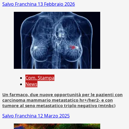
Salvo Franchina
13 Febbraio 2026
Com. Stampa
News
Un farmaco, due nuove opportunità per le pazienti con
carcinoma mammario metastatico hr+/her2- e con
tumore al seno metastatico triplo negativo (mtnbc)
Salvo Franchina
12 Marzo 2025