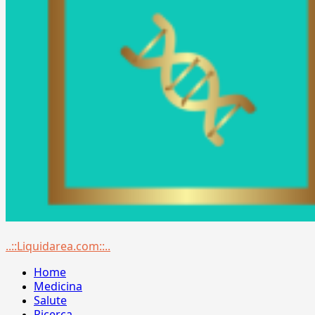
Menu
..::Liquidarea.com::..
principale
Home
Medicina
Salute
Ricerca