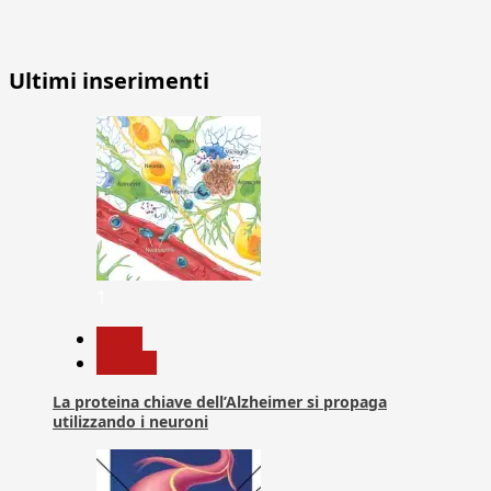
Ultimi inserimenti
1
News
Ricerca
La proteina chiave dell’Alzheimer si propaga
utilizzando i neuroni