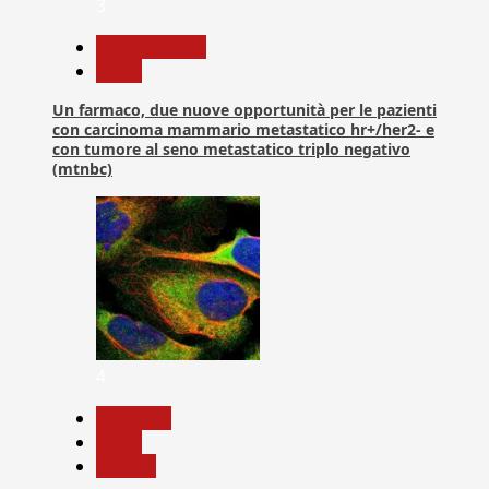
3
Com. Stampa
News
Un farmaco, due nuove opportunità per le pazienti
con carcinoma mammario metastatico hr+/her2- e
con tumore al seno metastatico triplo negativo
(mtnbc)
4
Medicina
News
Ricerca