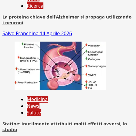
Ricerca
La proteina chiave dell’Alzheimer si propaga utilizzando
i neuroni
Salvo Franchina
14 Aprile 2026
Medicina
News
Salute
Statine: inutilmente attribuiti molti effetti avversi, lo
studio