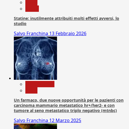
News
Salute
Statine: inutilmente attribuiti molti effetti avversi, lo
studio
Salvo Franchina
13 Febbraio 2026
Com. Stampa
News
Un farmaco, due nuove opportunità per le pazienti con
carcinoma mammario metastatico hr+/her2- e con
tumore al seno metastatico triplo negativo (mtnbc)
Salvo Franchina
12 Marzo 2025