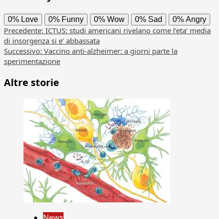
0%
Love
0%
Funny
0%
Wow
0%
Sad
0%
Angry
Navigazione
Precedente:
ICTUS: studi americani rivelano come l’eta’ media
di insorgenza si e’ abbassata
articolo
Successivo:
Vaccino anti-alzheimer: a giorni parte la
sperimentazione
Altre storie
News