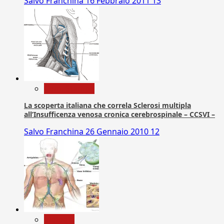
Salvo Franchina
16 Febbraio 2011
13
Com. Stampa
La scoperta italiana che correla Sclerosi multipla
all’Insufficenza venosa cronica cerebrospinale – CCSVI –
Salvo Franchina
26 Gennaio 2010
12
biologia