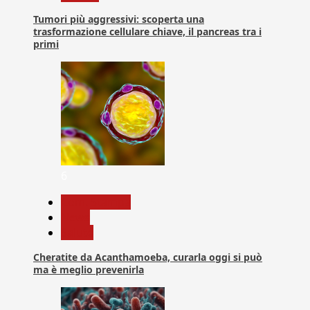
Tumori più aggressivi: scoperta una
trasformazione cellulare chiave, il pancreas tra i
primi
6
Com. Stampa
News
Salute
Cheratite da Acanthamoeba, curarla oggi si può
ma è meglio prevenirla