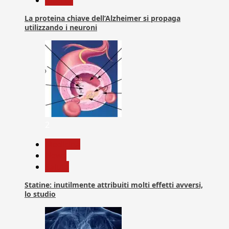
Ricerca
La proteina chiave dell’Alzheimer si propaga
utilizzando i neuroni
2
Medicina
News
Salute
Statine: inutilmente attribuiti molti effetti avversi,
lo studio