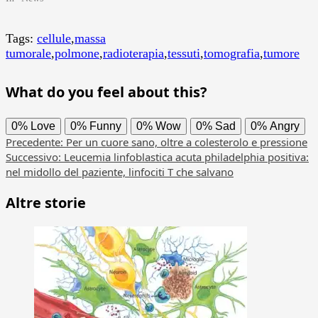
Tags:
cellule
,
massa
tumorale
,
polmone
,
radioterapia
,
tessuti
,
tomografia
,
tumore
What do you feel about this?
0%
Love
0%
Funny
0%
Wow
0%
Sad
0%
Angry
Navigazione
Precedente:
Per un cuore sano, oltre a colesterolo e pressione
Successivo:
Leucemia linfoblastica acuta philadelphia positiva:
articolo
nel midollo del paziente, linfociti T che salvano
Altre storie