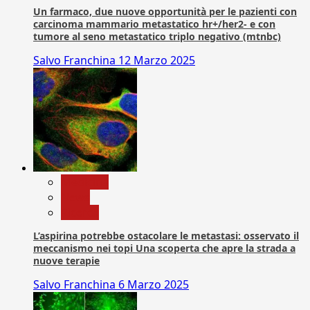
Un farmaco, due nuove opportunità per le pazienti con
carcinoma mammario metastatico hr+/her2- e con
tumore al seno metastatico triplo negativo (mtnbc)
Salvo Franchina
12 Marzo 2025
Medicina
News
Ricerca
L’aspirina potrebbe ostacolare le metastasi: osservato il
meccanismo nei topi Una scoperta che apre la strada a
nuove terapie
Salvo Franchina
6 Marzo 2025