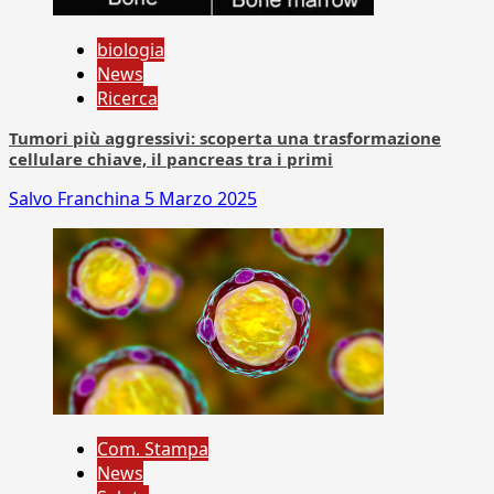
biologia
News
Ricerca
Tumori più aggressivi: scoperta una trasformazione
cellulare chiave, il pancreas tra i primi
Salvo Franchina
5 Marzo 2025
Com. Stampa
News