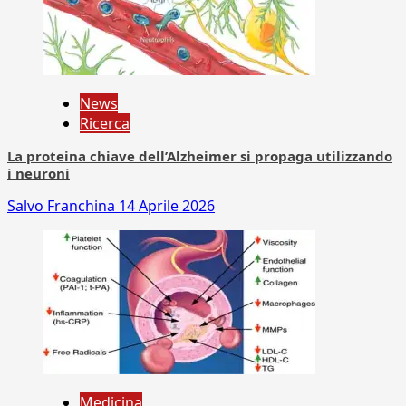
News
Ricerca
La proteina chiave dell’Alzheimer si propaga utilizzando
i neuroni
Salvo Franchina
14 Aprile 2026
Medicina