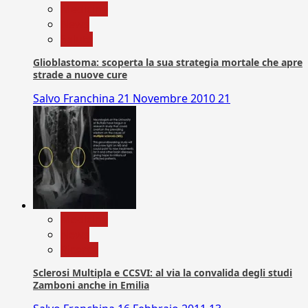
Medicina
News
Salute
Glioblastoma: scoperta la sua strategia mortale che apre
strade a nuove cure
Salvo Franchina
21 Novembre 2010
21
Medicina
News
Ricerca
Sclerosi Multipla e CCSVI: al via la convalida degli studi
Zamboni anche in Emilia