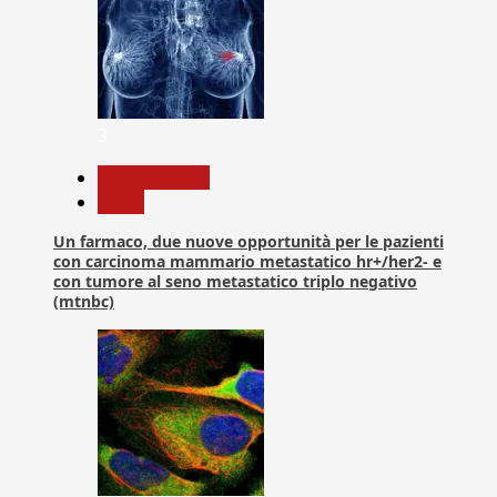
3
Com. Stampa
News
Un farmaco, due nuove opportunità per le pazienti
con carcinoma mammario metastatico hr+/her2- e
con tumore al seno metastatico triplo negativo
(mtnbc)