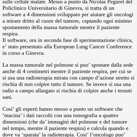
sulle cellule malate.
Messo a punto da Nicolas Peguret del
Policlinico Universitario di Ginevra, si tratta di un
software a 4 dimensioni sviluppato per aiutare gli oncologi
a mirare dritto al cuore del tumore, captando ogni minimo
spostamento della massa tumorale mentre il paziente
respira.
Il software, ora in seconda fase di sperimentazione clinica,
e’ stato presentato alla European Lung Cancer Conference
in corso a Ginevra.
La massa tumorale nel polmone si puo’ spostare dalla sede
anche di 4 centimetri mentre il paziente respira, per cui se
si usa una radioterapia mirata con campo d’azione stretto si
rischia di non colpire tutto il tumore. Se invece si usa una
radio a campo allargato si rischia di colpire anche i tessuti
sani.
Cosi’ gli esperti hanno messo a punto un software che
‘macina’ i dati raccolti con una tomografia a quattro
dimensioni (che da’ immagini del polmone e del tumore
nel tempo, mentre il paziente respira) e calcola quando e
dove va ‘sparata’ la radioterapia. Cosi’ l’oncologo puo’