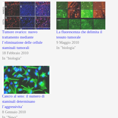
Tumore ovarico: nuovo
La fluorescenza che delimita il
trattamento mediante
tessuto tumorale
l’eliminazione delle cellule
9 Maggio 2010
staminali tumorali
In "biologia"
18 Febbraio 2010
In "biologia"
Cancro al seno: il numero di
staminali determinano
l’aggressivita’
8 Gennaio 2010
In "News"