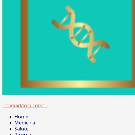
Menu
..::Liquidarea.com::..
principale
Home
Medicina
Salute
Ricerca