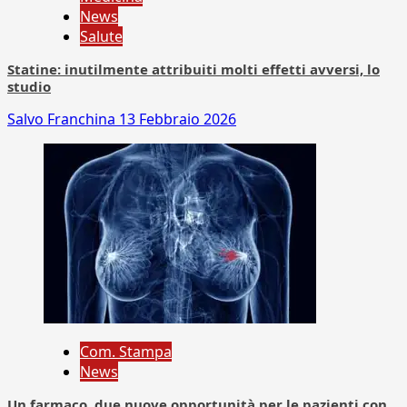
News
Salute
Statine: inutilmente attribuiti molti effetti avversi, lo
studio
Salvo Franchina
13 Febbraio 2026
Com. Stampa
News
Un farmaco, due nuove opportunità per le pazienti con