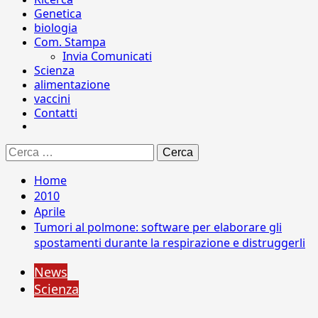
Genetica
biologia
Com. Stampa
Invia Comunicati
Scienza
alimentazione
vaccini
Contatti
Ricerca
per:
Home
2010
Aprile
Tumori al polmone: software per elaborare gli
spostamenti durante la respirazione e distruggerli
News
Scienza