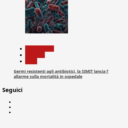
7
Com. Stampa
Medicina
News
Germi resistenti agli antibiotici, la SIMIT lancia l’
allarme sulla mortalità in ospedale
Seguici
Facebook
Linkedin
X