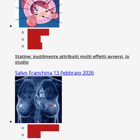
Medicina
News
Salute
Statine: inutilmente attribuiti molti effetti avversi, lo
studio
Salvo Franchina
13 Febbraio 2026
Com. Stampa
News