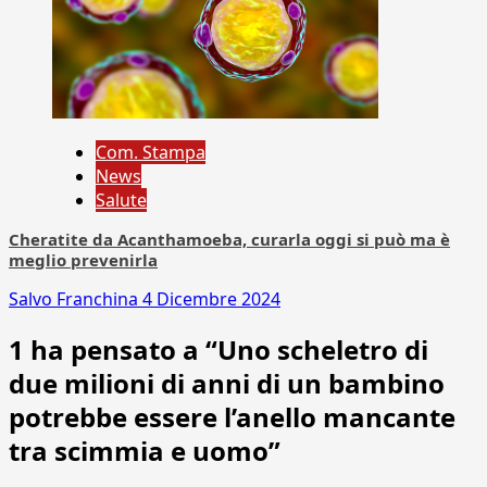
Com. Stampa
News
Salute
Cheratite da Acanthamoeba, curarla oggi si può ma è
meglio prevenirla
Salvo Franchina
4 Dicembre 2024
1 ha pensato a “
Uno scheletro di
due milioni di anni di un bambino
potrebbe essere l’anello mancante
tra scimmia e uomo
”