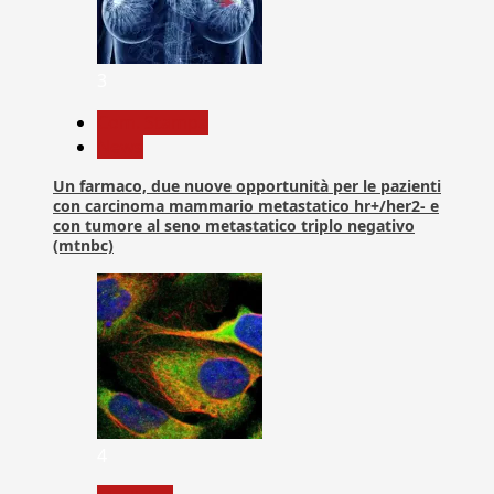
3
Com. Stampa
News
Un farmaco, due nuove opportunità per le pazienti
con carcinoma mammario metastatico hr+/her2- e
con tumore al seno metastatico triplo negativo
(mtnbc)
4