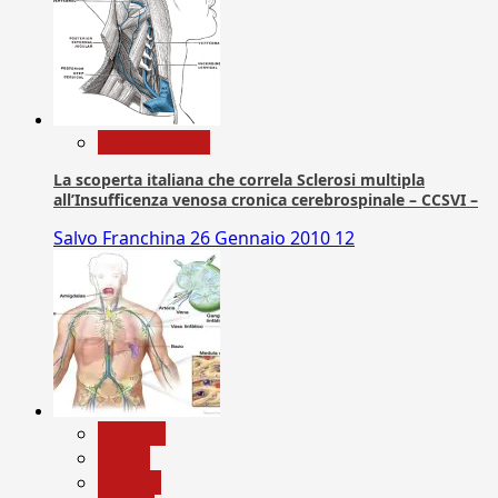
Com. Stampa
La scoperta italiana che correla Sclerosi multipla
all’Insufficenza venosa cronica cerebrospinale – CCSVI –
Salvo Franchina
26 Gennaio 2010
12
biologia
Salute
Scienza