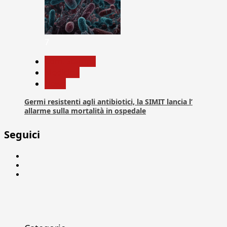
7
Com. Stampa
Medicina
News
Germi resistenti agli antibiotici, la SIMIT lancia l’
allarme sulla mortalità in ospedale
Seguici
Facebook
Linkedin
X