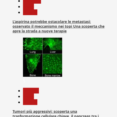
Medicina
News
Ricerca
L’aspirina potrebbe ostacolare le metastasi:
osservato il meccanismo nei topi Una scoperta che
apre la strada a nuove terapie
5
biologia
News
Ricerca
Tumori più aggressivi: scoperta una
trasformazione cellulare chiave, il pancreas tra i