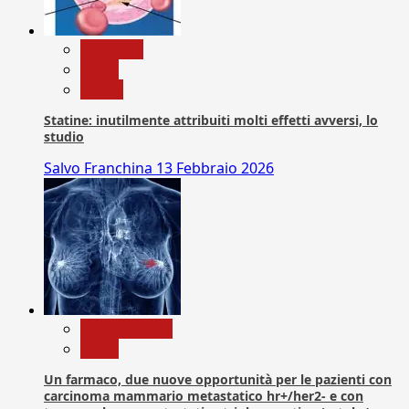
Medicina
News
Salute
Statine: inutilmente attribuiti molti effetti avversi, lo
studio
Salvo Franchina
13 Febbraio 2026
Com. Stampa
News
Un farmaco, due nuove opportunità per le pazienti con
carcinoma mammario metastatico hr+/her2- e con