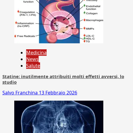
Medicina
News
Salute
Statine: inutilmente attribuiti molti effetti avversi, lo
studio
Salvo Franchina
13 Febbraio 2026