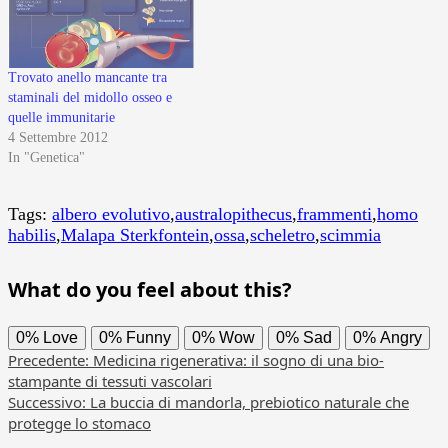
Trovato anello mancante tra
staminali del midollo osseo e
quelle immunitarie
4 Settembre 2012
In "Genetica"
Tags:
albero evolutivo
,
australopithecus
,
frammenti
,
homo
habilis
,
Malapa Sterkfontein
,
ossa
,
scheletro
,
scimmia
What do you feel about this?
0%
Love
0%
Funny
0%
Wow
0%
Sad
0%
Angry
Navigazione
Precedente:
Medicina rigenerativa: il sogno di una bio-
stampante di tessuti vascolari
articolo
Successivo:
La buccia di mandorla, prebiotico naturale che
protegge lo stomaco