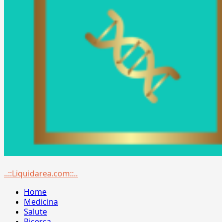
Menu
..::Liquidarea.com::..
principale
Home
Medicina
Salute
Ricerca