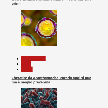
primi
6
Com. Stampa
News
Salute
Cheratite da Acanthamoeba, curarla oggi si può
ma è meglio prevenirla