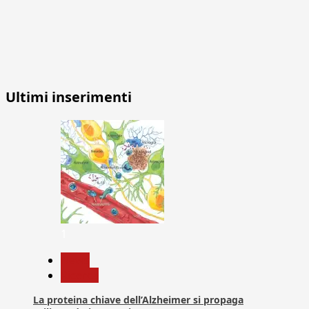
Ultimi inserimenti
1
News
Ricerca
La proteina chiave dell’Alzheimer si propaga