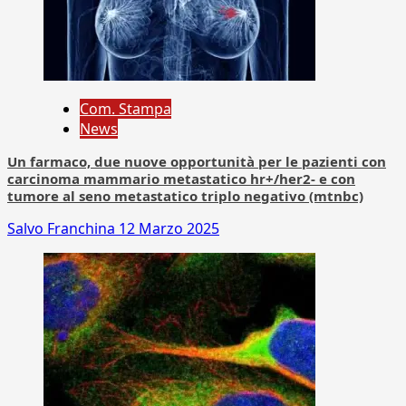
Com. Stampa
News
Un farmaco, due nuove opportunità per le pazienti con
carcinoma mammario metastatico hr+/her2- e con
tumore al seno metastatico triplo negativo (mtnbc)
Salvo Franchina
12 Marzo 2025