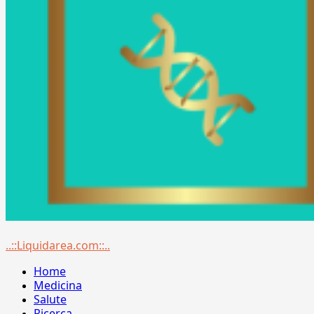
Menu
..::Liquidarea.com::..
principale
Home
Medicina
Salute
Ricerca