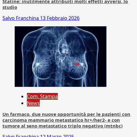
Statine: inutilmente attribuiti molti effetti avversi, lo
studio
Salvo Franchina
13 Febbraio 2026
Com. Stampa
News
Un farmaco, due nuove opportunità per le pazienti con
carcinoma mammario metastatico hr+/her2- e con
tumore al seno metastatico triplo negativo (mtnbc)
Salvo Franchina
12 Marzo 2025