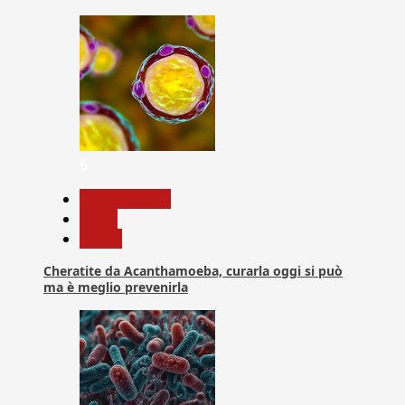
6
Com. Stampa
News
Salute
Cheratite da Acanthamoeba, curarla oggi si può
ma è meglio prevenirla