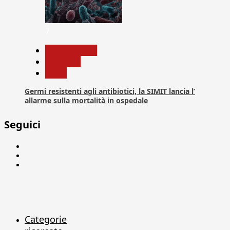
7
Com. Stampa
Medicina
News
Germi resistenti agli antibiotici, la SIMIT lancia l’
allarme sulla mortalità in ospedale
Seguici
Facebook
Linkedin
X
Categorie