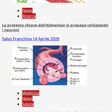
News
Ricerca
La proteina chiave dell’Alzheimer si propaga utilizzando
i neuroni
Salvo Franchina
14 Aprile 2026
Medicina
News
Salute