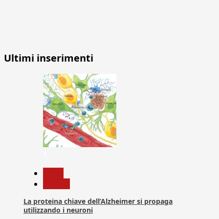
Ultimi inserimenti
1
News
Ricerca
La proteina chiave dell’Alzheimer si propaga
utilizzando i neuroni