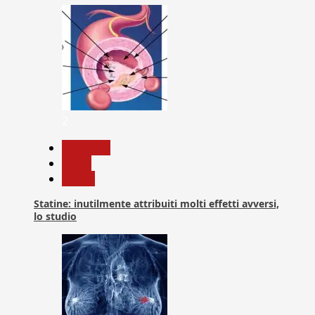
2
Medicina
News
Salute
Statine: inutilmente attribuiti molti effetti avversi,
lo studio