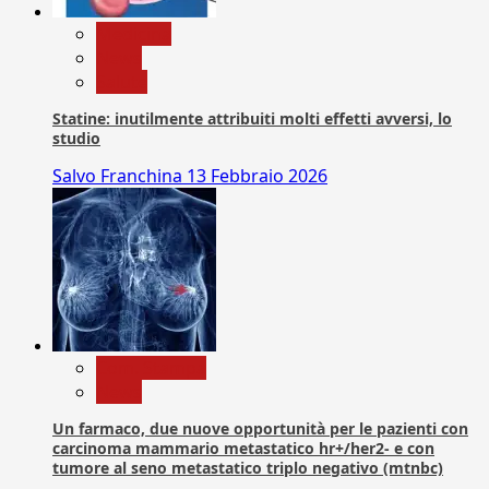
Medicina
News
Salute
Statine: inutilmente attribuiti molti effetti avversi, lo
studio
Salvo Franchina
13 Febbraio 2026
Com. Stampa
News
Un farmaco, due nuove opportunità per le pazienti con
carcinoma mammario metastatico hr+/her2- e con
tumore al seno metastatico triplo negativo (mtnbc)