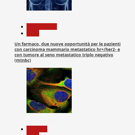
3
Com. Stampa
News
Un farmaco, due nuove opportunità per le pazienti
con carcinoma mammario metastatico hr+/her2- e
con tumore al seno metastatico triplo negativo
(mtnbc)
4
Medicina