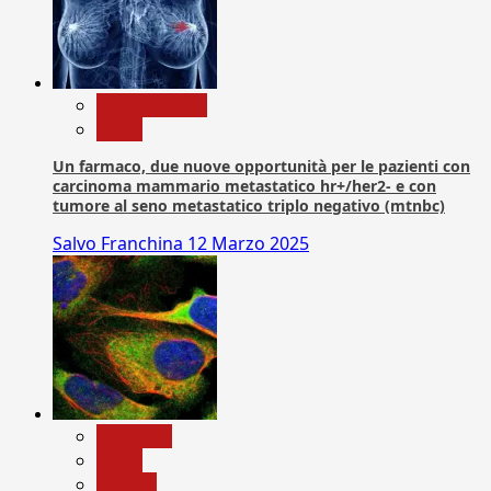
Com. Stampa
News
Un farmaco, due nuove opportunità per le pazienti con
carcinoma mammario metastatico hr+/her2- e con
tumore al seno metastatico triplo negativo (mtnbc)
Salvo Franchina
12 Marzo 2025
Medicina
News
Ricerca