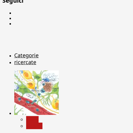
Seguici
Facebook
Linkedin
X
Categorie
ricercate
News
Ricerca