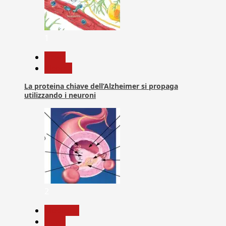
1
News
Ricerca
La proteina chiave dell’Alzheimer si propaga
utilizzando i neuroni
2
Medicina
News