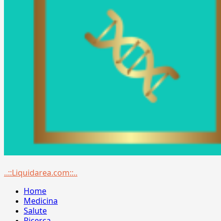
Menu
..::Liquidarea.com::..
principale
Home
Medicina
Salute
Ricerca