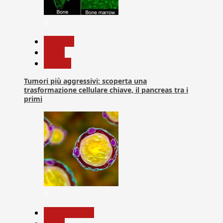
5
biologia
News
Ricerca
Tumori più aggressivi: scoperta una
trasformazione cellulare chiave, il pancreas tra i
primi
6
Com. Stampa