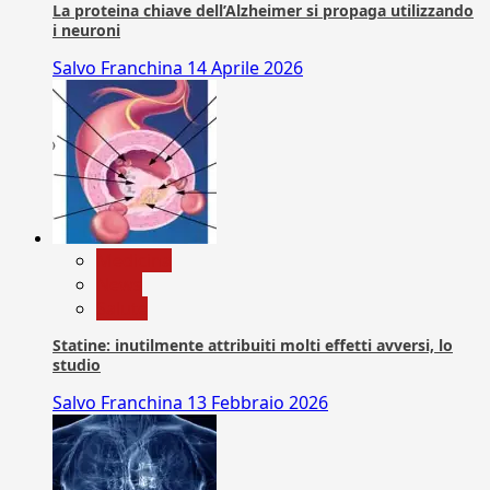
La proteina chiave dell’Alzheimer si propaga utilizzando
i neuroni
Salvo Franchina
14 Aprile 2026
Medicina
News
Salute
Statine: inutilmente attribuiti molti effetti avversi, lo
studio
Salvo Franchina
13 Febbraio 2026