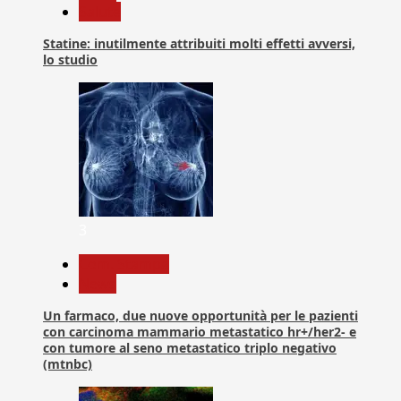
Salute
Statine: inutilmente attribuiti molti effetti avversi,
lo studio
3
Com. Stampa
News
Un farmaco, due nuove opportunità per le pazienti
con carcinoma mammario metastatico hr+/her2- e
con tumore al seno metastatico triplo negativo
(mtnbc)