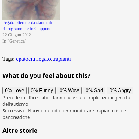
Fegato ottenuto da staminali
riprogrammate in Giappone
22 Giugno 2012
In "Genetica"
Tags:
epatociti
,
fegato
,
trapianti
What do you feel about this?
0%
Love
0%
Funny
0%
Wow
0%
Sad
0%
Angry
Navigazione
Precedente:
Ricercatori fanno luce sulle implicazioni geniche
dell’autismo
articolo
Successivo:
Nuovo metodo per monitorare trapianto isole
pancreatiche
Altre storie