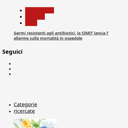
Com. Stampa
Medicina
News
Germi resistenti agli antibiotici, la SIMIT lancia l’
allarme sulla mortalità in ospedale
Seguici
Facebook
Linkedin
X
Categorie
ricercate