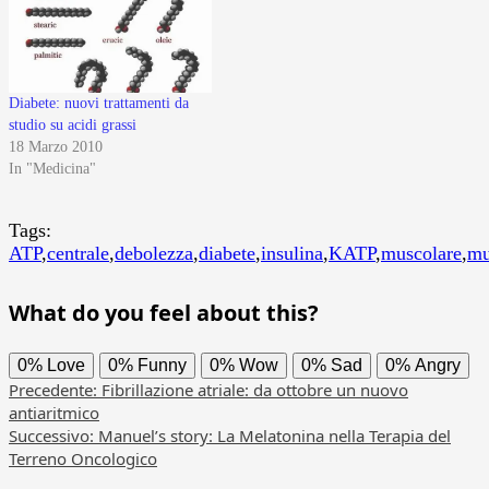
Diabete: nuovi trattamenti da
studio su acidi grassi
18 Marzo 2010
In "Medicina"
Tags:
ATP
,
centrale
,
debolezza
,
diabete
,
insulina
,
KATP
,
muscolare
,
mu
What do you feel about this?
0%
Love
0%
Funny
0%
Wow
0%
Sad
0%
Angry
Navigazione
Precedente:
Fibrillazione atriale: da ottobre un nuovo
antiaritmico
articolo
Successivo:
Manuel’s story: La Melatonina nella Terapia del
Terreno Oncologico