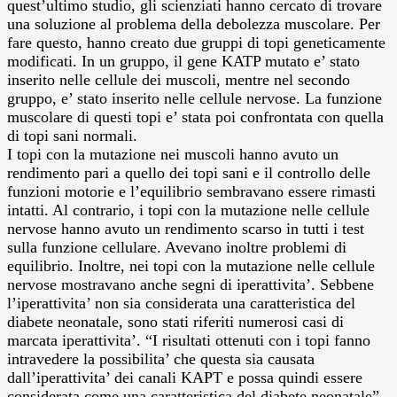
quest’ultimo studio, gli scienziati hanno cercato di trovare
una soluzione al problema della debolezza muscolare. Per
fare questo, hanno creato due gruppi di topi geneticamente
modificati. In un gruppo, il gene KATP mutato e’ stato
inserito nelle cellule dei muscoli, mentre nel secondo
gruppo, e’ stato inserito nelle cellule nervose. La funzione
muscolare di questi topi e’ stata poi confrontata con quella
di topi sani normali.
I topi con la mutazione nei muscoli hanno avuto un
rendimento pari a quello dei topi sani e il controllo delle
funzioni motorie e l’equilibrio sembravano essere rimasti
intatti. Al contrario, i topi con la mutazione nelle cellule
nervose hanno avuto un rendimento scarso in tutti i test
sulla funzione cellulare. Avevano inoltre problemi di
equilibrio. Inoltre, nei topi con la mutazione nelle cellule
nervose mostravano anche segni di iperattivita’. Sebbene
l’iperattivita’ non sia considerata una caratteristica del
diabete neonatale, sono stati riferiti numerosi casi di
marcata iperattivita’. “I risultati ottenuti con i topi fanno
intravedere la possibilita’ che questa sia causata
dall’iperattivita’ dei canali KAPT e possa quindi essere
considerata come una caratteristica del diabete neonatale”,