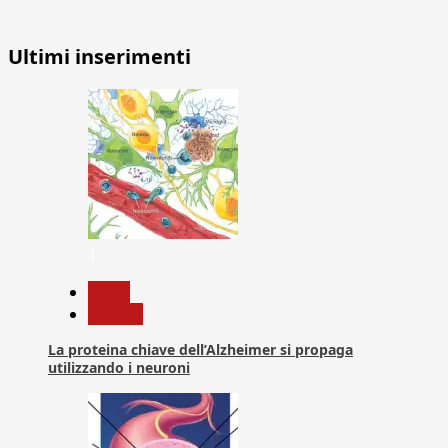
Ultimi inserimenti
1
News
Ricerca
La proteina chiave dell’Alzheimer si propaga
utilizzando i neuroni