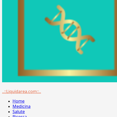
Menu
..::Liquidarea.com::..
principale
Home
Medicina
Salute
Ricerca