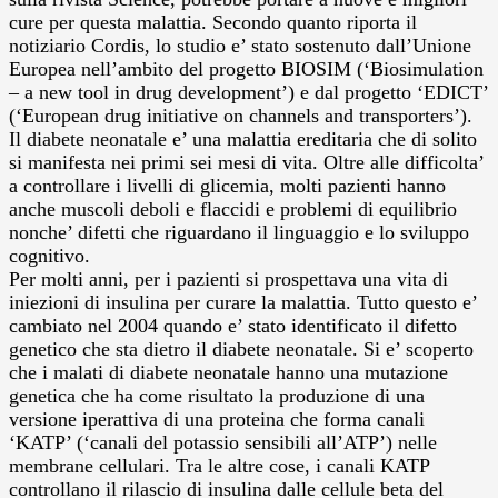
cure per questa malattia.
Secondo quanto riporta il
notiziario Cordis, lo studio e’ stato sostenuto dall’Unione
Europea nell’ambito del progetto BIOSIM (‘Biosimulation
– a new tool in drug development’) e dal progetto ‘EDICT’
(‘European drug initiative on channels and transporters’).
Il diabete neonatale e’ una malattia ereditaria che di solito
si manifesta nei primi sei mesi di vita. Oltre alle difficolta’
a controllare i livelli di glicemia, molti pazienti hanno
anche muscoli deboli e flaccidi e problemi di equilibrio
nonche’ difetti che riguardano il linguaggio e lo sviluppo
cognitivo.
Per molti anni, per i pazienti si prospettava una vita di
iniezioni di insulina per curare la malattia. Tutto questo e’
cambiato nel 2004 quando e’ stato identificato il difetto
genetico che sta dietro il diabete neonatale. Si e’ scoperto
che i malati di diabete neonatale hanno una mutazione
genetica che ha come risultato la produzione di una
versione iperattiva di una proteina che forma canali
‘KATP’ (‘canali del potassio sensibili all’ATP’) nelle
membrane cellulari. Tra le altre cose, i canali KATP
controllano il rilascio di insulina dalle cellule beta del