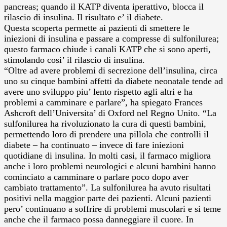
pancreas; quando il KATP diventa iperattivo, blocca il
rilascio di insulina. Il risultato e’ il diabete.
Questa scoperta permette ai pazienti di smettere le
iniezioni di insulina e passare a compresse di sulfonilurea;
questo farmaco chiude i canali KATP che si sono aperti,
stimolando cosi’ il rilascio di insulina.
“Oltre ad avere problemi di secrezione dell’insulina, circa
uno su cinque bambini affetti da diabete neonatale tende ad
avere uno sviluppo piu’ lento rispetto agli altri e ha
problemi a camminare e parlare”, ha spiegato Frances
Ashcroft dell’Universita’ di Oxford nel Regno Unito. “La
sulfonilurea ha rivoluzionato la cura di questi bambini,
permettendo loro di prendere una pillola che controlli il
diabete – ha continuato – invece di fare iniezioni
quotidiane di insulina. In molti casi, il farmaco migliora
anche i loro problemi neurologici e alcuni bambini hanno
cominciato a camminare o parlare poco dopo aver
cambiato trattamento”. La sulfonilurea ha avuto risultati
positivi nella maggior parte dei pazienti. Alcuni pazienti
pero’ continuano a soffrire di problemi muscolari e si teme
anche che il farmaco possa danneggiare il cuore. In