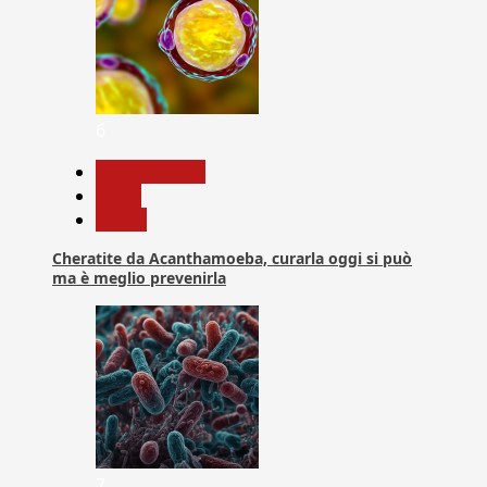
6
Com. Stampa
News
Salute
Cheratite da Acanthamoeba, curarla oggi si può
ma è meglio prevenirla
7