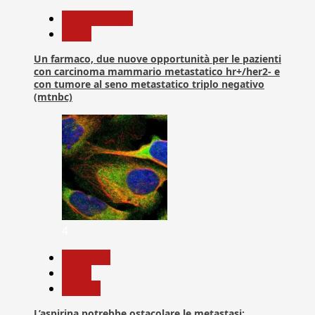
Com. Stampa
News
Un farmaco, due nuove opportunità per le pazienti
con carcinoma mammario metastatico hr+/her2- e
con tumore al seno metastatico triplo negativo
(mtnbc)
4
Medicina
News
Ricerca
L’aspirina potrebbe ostacolare le metastasi: