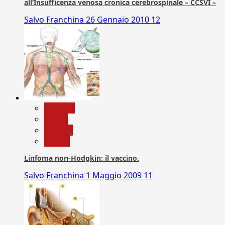
all’Insufficenza venosa cronica cerebrospinale – CCSVI –
Salvo Franchina
26 Gennaio 2010
12
biologia
Salute
Scienza
vaccini
Linfoma non-Hodgkin: il vaccino.
Salvo Franchina
1 Maggio 2009
11