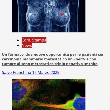
Com. Stampa
News
Un farmaco, due nuove opportunità per le pazienti con
carcinoma mammario metastatico hr+/her2- e con
tumore al seno metastatico triplo negativo (mtnbc)
Salvo Franchina
12 Marzo 2025