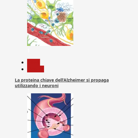
1
News
Ricerca
La proteina chiave dell’Alzheimer si propaga
utilizzando i neuroni