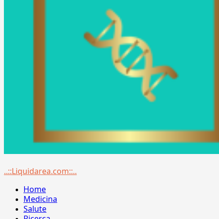
Menu
..::Liquidarea.com::..
principale
Home
Medicina
Salute
Ricerca