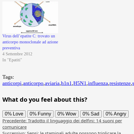
Virus dell’epatite C: trovato un
anticorpo monoclonale ad azione
preventiva
4 Settembre 2012
In "Epatiti"
Tags:
anticorpi
,
anticorpo
,
aviaria
,
h1n1
,
H5N1
,
influenza
,
resistenze
,
What do you feel about this?
0%
Love
0%
Funny
0%
Wow
0%
Sad
0%
Angry
Navigazione
Precedente:
Tradotto il linguaggio dei delfini: 14 suoni per
comunicare
articolo
Successivo:
Sepsi: le staminali adulte possono triplicare la