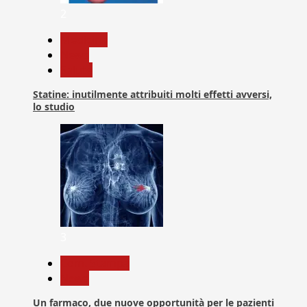
2
Medicina
News
Salute
Statine: inutilmente attribuiti molti effetti avversi,
lo studio
3
Com. Stampa
News
Un farmaco, due nuove opportunità per le pazienti