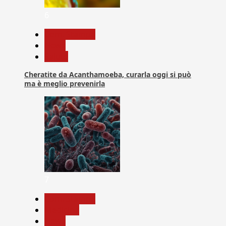
6
Com. Stampa
News
Salute
Cheratite da Acanthamoeba, curarla oggi si può
ma è meglio prevenirla
7
Com. Stampa
Medicina
News