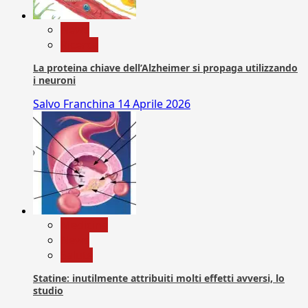
News
Ricerca
La proteina chiave dell’Alzheimer si propaga utilizzando
i neuroni
Salvo Franchina
14 Aprile 2026
Medicina
News
Salute
Statine: inutilmente attribuiti molti effetti avversi, lo
studio