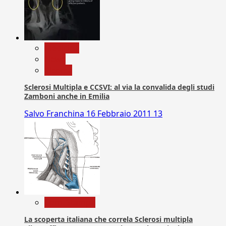
Medicina
News
Ricerca
Sclerosi Multipla e CCSVI: al via la convalida degli studi
Zamboni anche in Emilia
Salvo Franchina
16 Febbraio 2011
13
Com. Stampa
La scoperta italiana che correla Sclerosi multipla