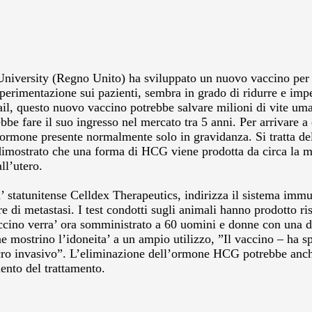
iversity (Regno Unito) ha sviluppato un nuovo vaccino per ‘ucc
i sperimentazione sui pazienti, sembra in grado di ridurre e imp
l, questo nuovo vaccino potrebbe salvare milioni di vite uman
ebbe fare il suo ingresso nel mercato tra 5 anni. Per arrivare a
n ormone presente normalmente solo in gravidanza. Si tratta d
no dimostrato che una forma di HCG viene prodotta da circa la m
ll’utero.
a’ statunitense Celldex Therapeutics, indirizza il sistema imm
e di metastasi. I test condotti sugli animali hanno prodotto risu
ccino verra’ ora somministrato a 60 uomini e donne con una dia
ne mostrino l’idoneita’ a un ampio utilizzo, ”Il vaccino – ha 
ncro invasivo”. L’eliminazione dell’ormone HCG potrebbe anche 
ento del trattamento.