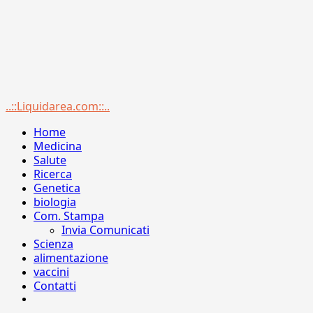
Menu
..::Liquidarea.com::..
principale
Home
Medicina
Salute
Ricerca
Genetica
biologia
Com. Stampa
Invia Comunicati
Scienza
alimentazione
vaccini
Contatti