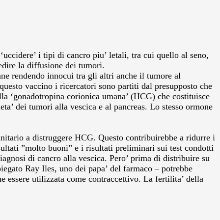
idere’ i tipi di cancro piu’ letali, tra cui quello al seno,
edire la diffusione dei tumori.
e rendendo innocui tra gli altri anche il tumore al
 questo vaccino i ricercatori sono partiti dal presupposto che
ella ‘gonadotropina corionica umana’ (HCG) che costituisce
eta’ dei tumori alla vescica e al pancreas. Lo stesso ormone
unitario a distruggere HCG. Questo contribuirebbe a ridurre i
ltati ”molto buoni” e i risultati preliminari sui test condotti
gnosi di cancro alla vescica. Pero’ prima di distribuire su
spiegato Ray Iles, uno dei papa’ del farmaco – potrebbe
essere utilizzata come contraccettivo. La fertilita’ della