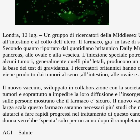
Londra, 12 lug. – Un gruppo di ricercatori della Middlesex Un
all’intestino e al collo dell’utero. Il farmaco, gia’ in fase d
Secondo quanto riportato dal quotidiano britannico Daily Mai
pancreas, alle ovaie e alla vescica. L’iniezione speciale potr
alcuni tumori, generalmente quelli piu’ letali, producono u
la base dei test di gravidanza. I ricercatori britannici han
viene prodotto dai tumori al seno ,all’intestino, alle ovaie e a
Il nuovo vaccino, sviluppato in collaborazione con la societ
tumori e soprattutto a impedire la loro diffusione e l’insorger
sulle persone mostrano che il farmaco e’ sicuro. Il nuovo va
larga scala questo farmaco saranno necessari piu’ studi che 
aiutarci a fare rapidi progressi nel trattamento di questo ca
donna verrebbe ‘spenta’ solo per un anno dopo il completam
AGI – Salute