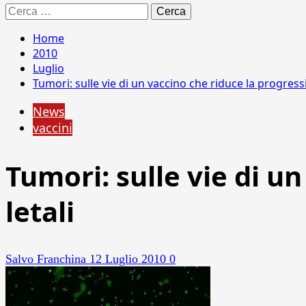
Ricerca
per:
Home
2010
Luglio
Tumori: sulle vie di un vaccino che riduce la progressi
News
vaccini
Tumori: sulle vie di u
letali
Salvo Franchina
12 Luglio 2010
0