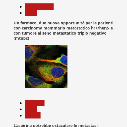
Com. Stampa
News
Un farmaco, due nuove opportunità per le pazienti
con carcinoma mammario metastatico hr+/her2- e
con tumore al seno metastatico triplo negativo
(mtnbc)
4
Medicina
News
Ricerca
L’aspirina potrebbe ostacolare le metastasi: