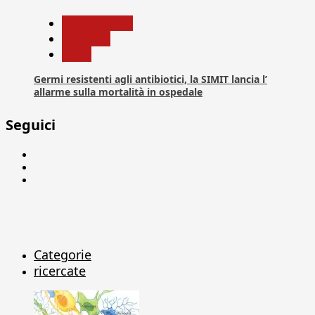
Com. Stampa
Medicina
News
Germi resistenti agli antibiotici, la SIMIT lancia l’
allarme sulla mortalità in ospedale
Seguici
Facebook
Linkedin
X
Categorie
ricercate