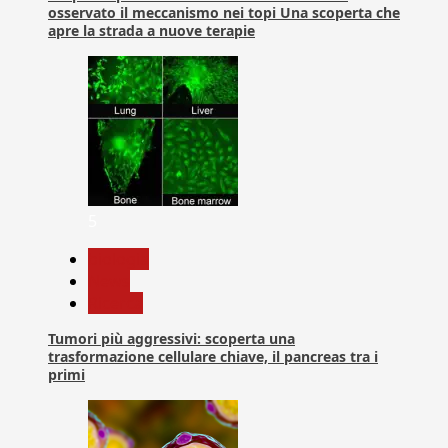
osservato il meccanismo nei topi Una scoperta che
apre la strada a nuove terapie
5
biologia
News
Ricerca
Tumori più aggressivi: scoperta una
trasformazione cellulare chiave, il pancreas tra i
primi