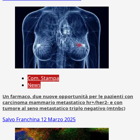
Com. Stampa
News
Un farmaco, due nuove opportunità per le pazienti con
carcinoma mammario metastatico hr+/her2- e con
tumore al seno metastatico triplo negativo (mtnbc)
Salvo Franchina
12 Marzo 2025