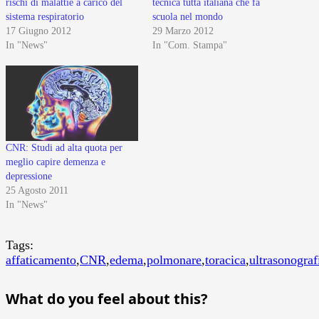
rischi di malattie a carico del
tecnica tutta italiana che fa
sistema respiratorio
scuola nel mondo
17 Giugno 2012
29 Marzo 2012
In "News"
In "Com. Stampa"
CNR: Studi ad alta quota per
meglio capire demenza e
depressione
25 Agosto 2011
In "News"
Tags:
affaticamento
,
CNR
,
edema
,
polmonare
,
toracica
,
ultrasonograf
What do you feel about this?