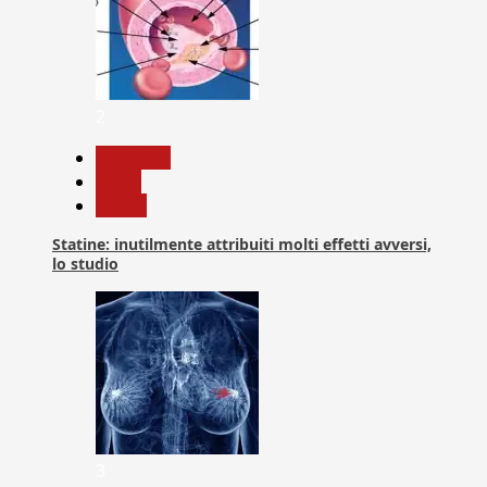
2
Medicina
News
Salute
Statine: inutilmente attribuiti molti effetti avversi,
lo studio
3