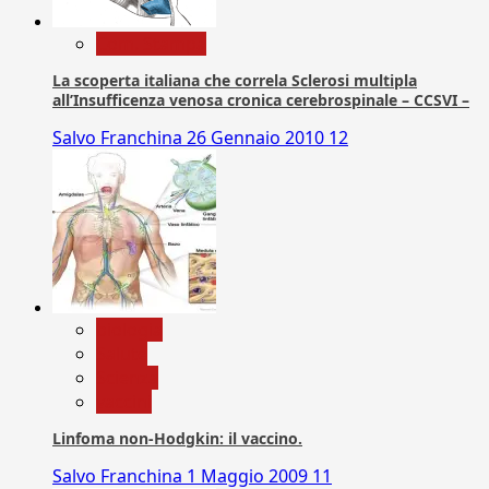
Com. Stampa
La scoperta italiana che correla Sclerosi multipla
all’Insufficenza venosa cronica cerebrospinale – CCSVI –
Salvo Franchina
26 Gennaio 2010
12
biologia
Salute
Scienza
vaccini
Linfoma non-Hodgkin: il vaccino.
Salvo Franchina
1 Maggio 2009
11