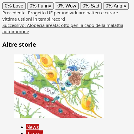
0%
Love
0%
Funny
0%
Wow
0%
Sad
0%
Angry
Navigazione
Precedente:
Progetto UE per individuare batteri e curare
vittime ustioni in tempi record
articolo
Successivo:
Alopecia areata: otto geni a capo della malattia
autoimmune
Altre storie
News
Ricerca