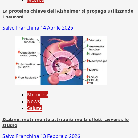
La proteina chiave dell’Alzheimer si propaga utilizzando
i neuroni
Salvo Franchina
14 Aprile 2026
Medicina
News
Salute
Statine: inutilmente attribuiti molti effetti avversi, lo
studio
Salvo Franchina
13 Febbraio 2026