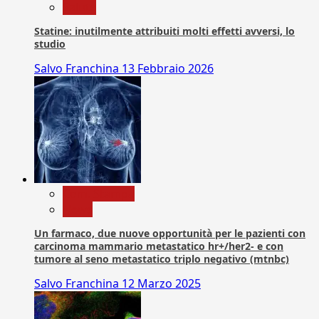
Salute
Statine: inutilmente attribuiti molti effetti avversi, lo
studio
Salvo Franchina
13 Febbraio 2026
Com. Stampa
News
Un farmaco, due nuove opportunità per le pazienti con
carcinoma mammario metastatico hr+/her2- e con
tumore al seno metastatico triplo negativo (mtnbc)
Salvo Franchina
12 Marzo 2025