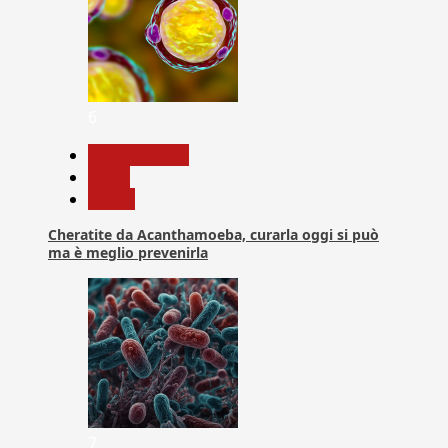
6
Com. Stampa
News
Salute
Cheratite da Acanthamoeba, curarla oggi si può
ma è meglio prevenirla
7