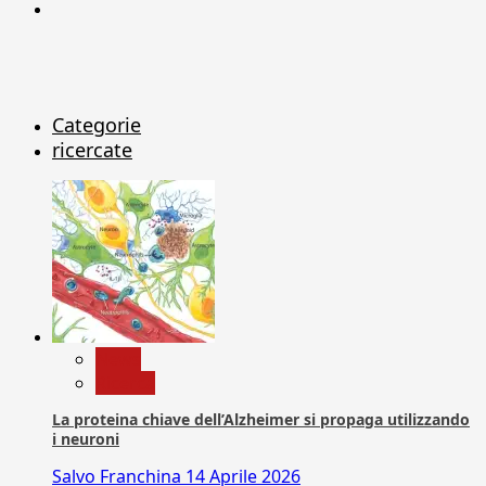
X
Categorie
ricercate
News
Ricerca
La proteina chiave dell’Alzheimer si propaga utilizzando
i neuroni
Salvo Franchina
14 Aprile 2026