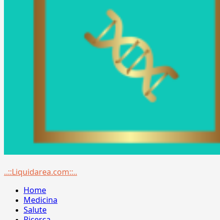
Menu
..::Liquidarea.com::..
principale
Home
Medicina
Salute
Ricerca