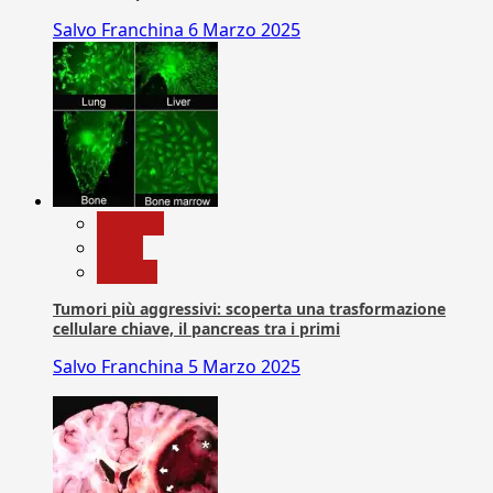
Salvo Franchina
6 Marzo 2025
biologia
News
Ricerca
Tumori più aggressivi: scoperta una trasformazione
cellulare chiave, il pancreas tra i primi
Salvo Franchina
5 Marzo 2025