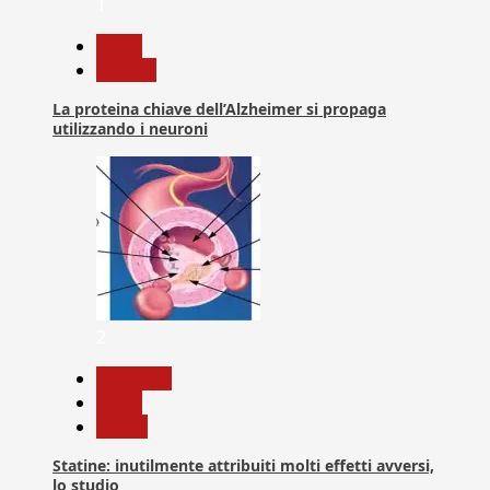
1
News
Ricerca
La proteina chiave dell’Alzheimer si propaga
utilizzando i neuroni
2
Medicina
News
Salute
Statine: inutilmente attribuiti molti effetti avversi,
lo studio