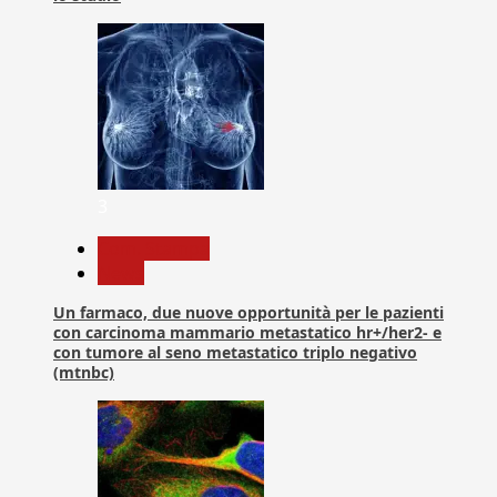
3
Com. Stampa
News
Un farmaco, due nuove opportunità per le pazienti
con carcinoma mammario metastatico hr+/her2- e
con tumore al seno metastatico triplo negativo
(mtnbc)