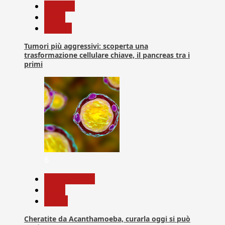
biologia
News
Ricerca
Tumori più aggressivi: scoperta una
trasformazione cellulare chiave, il pancreas tra i
primi
6
Com. Stampa
News
Salute
Cheratite da Acanthamoeba, curarla oggi si può