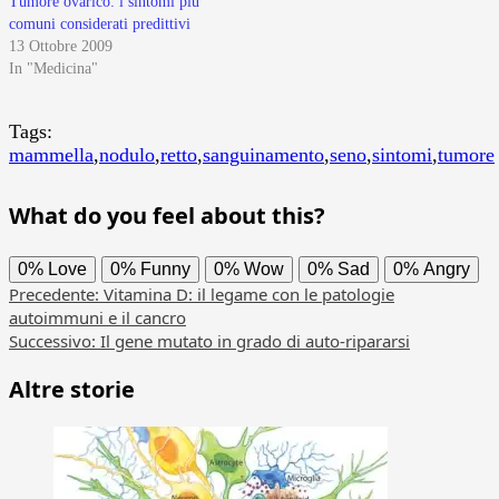
Tumore ovarico: i sintomi piu’
comuni considerati predittivi
13 Ottobre 2009
In "Medicina"
Tags:
mammella
,
nodulo
,
retto
,
sanguinamento
,
seno
,
sintomi
,
tumore
What do you feel about this?
0%
Love
0%
Funny
0%
Wow
0%
Sad
0%
Angry
Navigazione
Precedente:
Vitamina D: il legame con le patologie
autoimmuni e il cancro
articolo
Successivo:
Il gene mutato in grado di auto-ripararsi
Altre storie