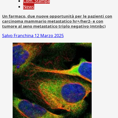
Com. Stampa
News
Un farmaco, due nuove opportunità per le pazienti con
carcinoma mammario metastatico hr+/her2- e con
tumore al seno metastatico triplo negativo (mtnbc)
Salvo Franchina
12 Marzo 2025