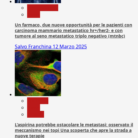
Com. Stampa
News
Un farmaco, due nuove opportunità per le pazienti con
carcinoma mammario metastatico hr+/her2- e con
tumore al seno metastatico triplo negativo (mtnbc)
Salvo Franchina
12 Marzo 2025
Medicina
News
Ricerca
L’aspirina potrebbe ostacolare le metastasi: osservato il
meccanismo nei topi Una scoperta che apre la strada a
nuove terapie