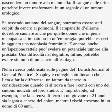
nascondere un tumore alla mammella. Il sangue nelle urine
potrebbe invece trasformarsi in un segnale di un tumore
urologico.
Se tossendo notiamo del sangue, potremmo essere stati
colpiti da cancro ai polmoni. Il campanello d’allarme
dovrebbe suonare anche per quelle donne che in piena
menopausa si imbattono in un’emorragia: potrebbe esserci
in agguato una neoplasia femminile. E ancora, anche
un’ispezione rettale puo’ svelare un potenziale tumore alla
prostata. Una difficoltà nel deglutire, infine, potrebbe
essere sintomo di un cancro all’esofago.
Nella ricerca pubblicata sulle pagine del ‘British Journal of
General Practice’, Shapley e colleghi sottolineano che è
l’età a far la differenza, un fattore da tenere in
considerazione quando ci si trova a fare i conti con uno dei
sintomi indicati nel loro studio. E’ improbabile, ad
esempio, che la carenza di ferro in un giovane di 21 anni
sia legata a cancro del colon, mentre i rischi crescono in un
uomo di 60 anni.