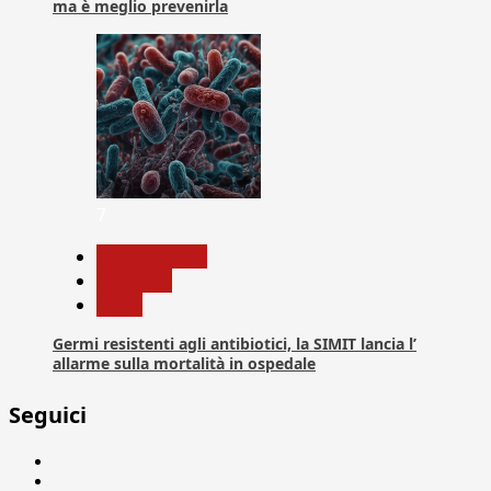
ma è meglio prevenirla
7
Com. Stampa
Medicina
News
Germi resistenti agli antibiotici, la SIMIT lancia l’
allarme sulla mortalità in ospedale
Seguici
Facebook
Linkedin