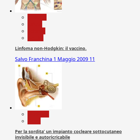
biologia
Salute
Scienza
vaccini
Linfoma non-Hodgkin: il vaccino.
Salvo Franchina
1 Maggio 2009
11
Medicina
News
Per la sordita’ un impianto cocleare sottocutaneo
invisibile e autoricricabile