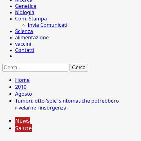
Genetica
biologia
Com. Stampa
Invia Comunicati
Scienza
alimentazione
vaccini
Contatti
Ricerca
per:
Home
2010
Agosto
Tumori: otto ‘spie’ sintomatiche potrebbero
rivelarne l’insorgenza
News
Salute