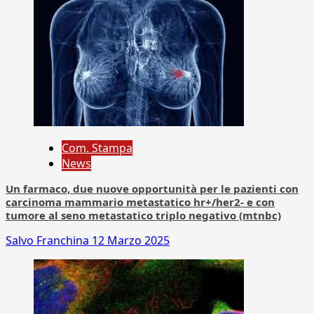
Com. Stampa
News
Un farmaco, due nuove opportunità per le pazienti con
carcinoma mammario metastatico hr+/her2- e con
tumore al seno metastatico triplo negativo (mtnbc)
Salvo Franchina
12 Marzo 2025