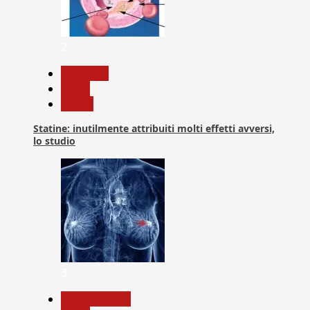
2
Medicina
News
Salute
Statine: inutilmente attribuiti molti effetti avversi,
lo studio
3
Com. Stampa