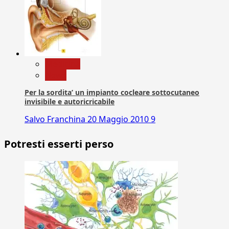
Medicina
News
Per la sordita’ un impianto cocleare sottocutaneo
invisibile e autoricricabile
Salvo Franchina
20 Maggio 2010
9
Potresti esserti perso