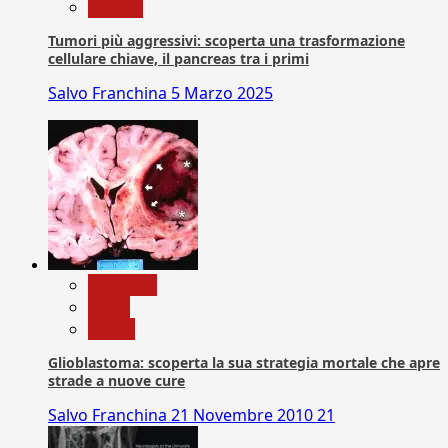
Ricerca
Tumori più aggressivi: scoperta una trasformazione
cellulare chiave, il pancreas tra i primi
Salvo Franchina
5 Marzo 2025
Medicina
News
Salute
Glioblastoma: scoperta la sua strategia mortale che apre
strade a nuove cure
Salvo Franchina
21 Novembre 2010
21