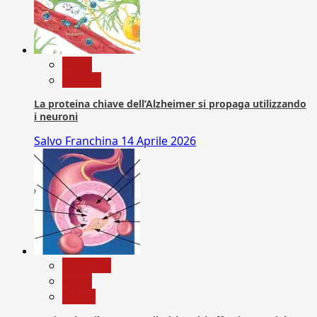
News
Ricerca
La proteina chiave dell’Alzheimer si propaga utilizzando
i neuroni
Salvo Franchina
14 Aprile 2026
Medicina
News
Salute