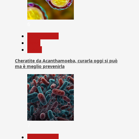
6
Com. Stampa
News
Salute
Cheratite da Acanthamoeba, curarla oggi si può
ma è meglio prevenirla
7
Com. Stampa