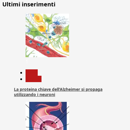
Ultimi inserimenti
1
News
Ricerca
La proteina chiave dell’Alzheimer si propaga
utilizzando i neuroni