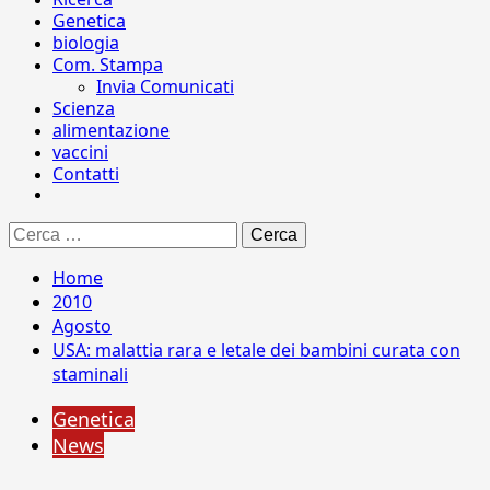
Genetica
biologia
Com. Stampa
Invia Comunicati
Scienza
alimentazione
vaccini
Contatti
Ricerca
per:
Home
2010
Agosto
USA: malattia rara e letale dei bambini curata con
staminali
Genetica
News