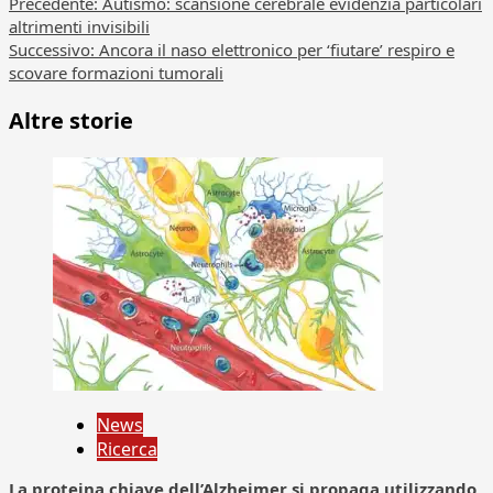
Navigazione
Precedente:
Autismo: scansione cerebrale evidenzia particolari
altrimenti invisibili
articolo
Successivo:
Ancora il naso elettronico per ‘fiutare’ respiro e
scovare formazioni tumorali
Altre storie
News
Ricerca
La proteina chiave dell’Alzheimer si propaga utilizzando