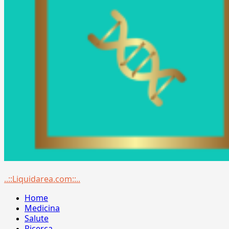
Menu
..::Liquidarea.com::..
principale
Home
Medicina
Salute
Ricerca