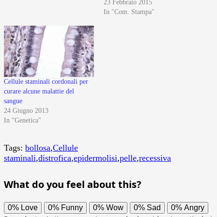
23 Febbraio 2015
In "Com. Stampa"
Cellule staminali cordonali per
curare alcune malattie del
sangue
24 Giugno 2013
In "Genetica"
Tags:
bollosa
,
Cellule
staminali
,
distrofica
,
epidermolisi
,
pelle
,
recessiva
What do you feel about this?
0%
Love
0%
Funny
0%
Wow
0%
Sad
0%
Angry