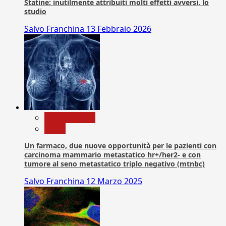
Statine: inutilmente attribuiti molti effetti avversi, lo
studio
Salvo Franchina
13 Febbraio 2026
Com. Stampa
News
Un farmaco, due nuove opportunità per le pazienti con
carcinoma mammario metastatico hr+/her2- e con
tumore al seno metastatico triplo negativo (mtnbc)
Salvo Franchina
12 Marzo 2025