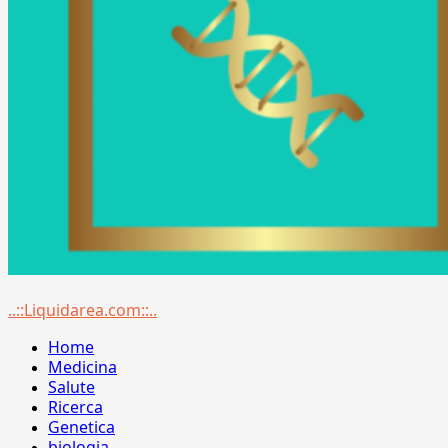
Menu
..::Liquidarea.com::..
principale
Home
Medicina
Salute
Ricerca
Genetica
biologia