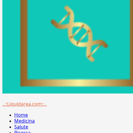
Menu
..::Liquidarea.com::..
principale
Home
Medicina
Salute
Ricerca