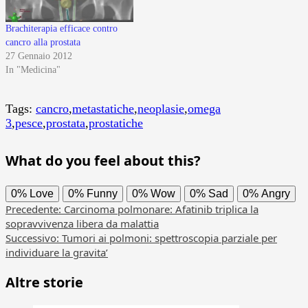
Brachiterapia efficace contro
cancro alla prostata
27 Gennaio 2012
In "Medicina"
Tags:
cancro
,
metastatiche
,
neoplasie
,
omega
3
,
pesce
,
prostata
,
prostatiche
What do you feel about this?
0%
Love
0%
Funny
0%
Wow
0%
Sad
0%
Angry
Navigazione
Precedente:
Carcinoma polmonare: Afatinib triplica la
sopravvivenza libera da malattia
articolo
Successivo:
Tumori ai polmoni: spettroscopia parziale per
individuare la gravita’
Altre storie