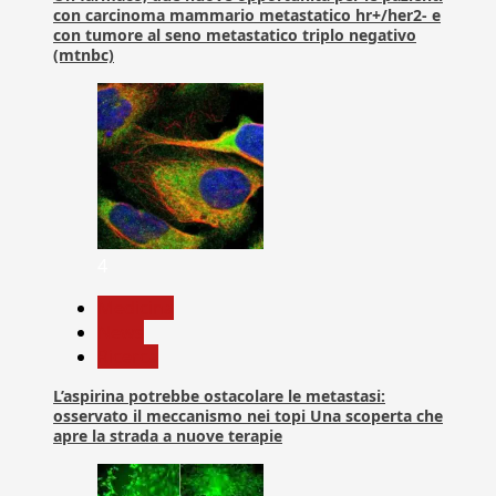
con carcinoma mammario metastatico hr+/her2- e
con tumore al seno metastatico triplo negativo
(mtnbc)
4
Medicina
News
Ricerca
L’aspirina potrebbe ostacolare le metastasi:
osservato il meccanismo nei topi Una scoperta che
apre la strada a nuove terapie