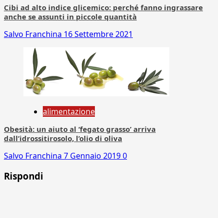
Cibi ad alto indice glicemico: perché fanno ingrassare
anche se assunti in piccole quantità
Salvo Franchina
16 Settembre 2021
alimentazione
Obesità: un aiuto al ‘fegato grasso’ arriva
dall’idrossitirosolo, l’olio di oliva
Salvo Franchina
7 Gennaio 2019
0
Rispondi