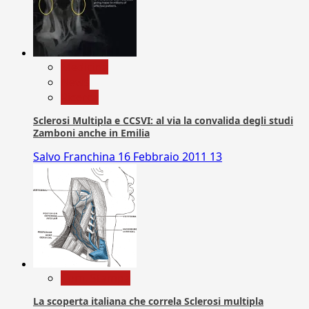
Medicina
News
Ricerca
Sclerosi Multipla e CCSVI: al via la convalida degli studi
Zamboni anche in Emilia
Salvo Franchina
16 Febbraio 2011
13
Com. Stampa
La scoperta italiana che correla Sclerosi multipla