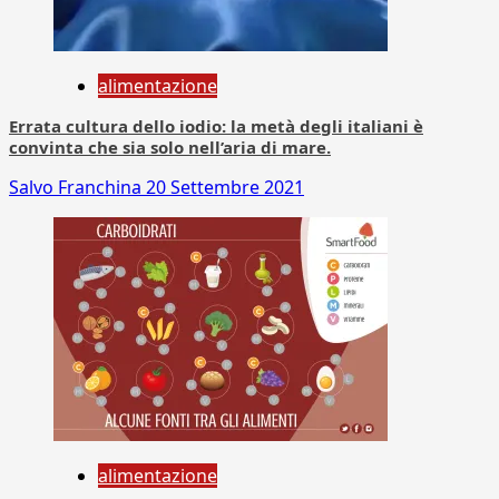
alimentazione
Errata cultura dello iodio: la metà degli italiani è
convinta che sia solo nell’aria di mare.
Salvo Franchina
20 Settembre 2021
alimentazione