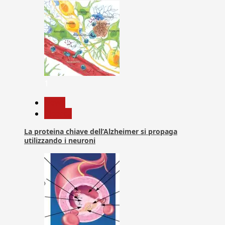
1
News
Ricerca
La proteina chiave dell’Alzheimer si propaga
utilizzando i neuroni