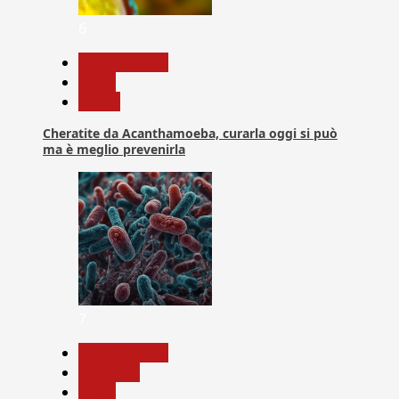
6
Com. Stampa
News
Salute
Cheratite da Acanthamoeba, curarla oggi si può
ma è meglio prevenirla
7
Com. Stampa
Medicina
News