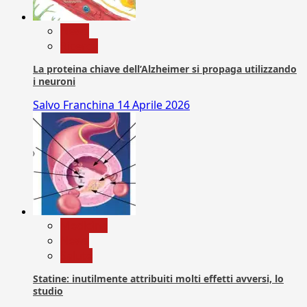
News
Ricerca
La proteina chiave dell’Alzheimer si propaga utilizzando
i neuroni
Salvo Franchina
14 Aprile 2026
Medicina
News
Salute
Statine: inutilmente attribuiti molti effetti avversi, lo
studio