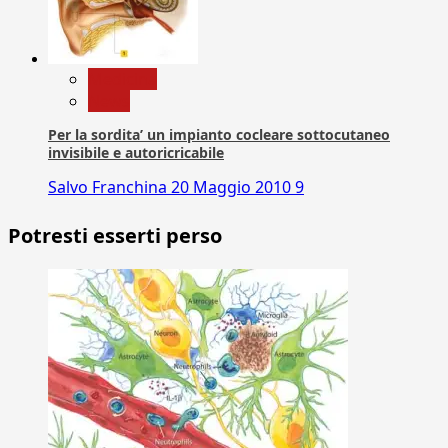
Medicina
News
Per la sordita’ un impianto cocleare sottocutaneo
invisibile e autoricricabile
Salvo Franchina
20 Maggio 2010
9
Potresti esserti perso