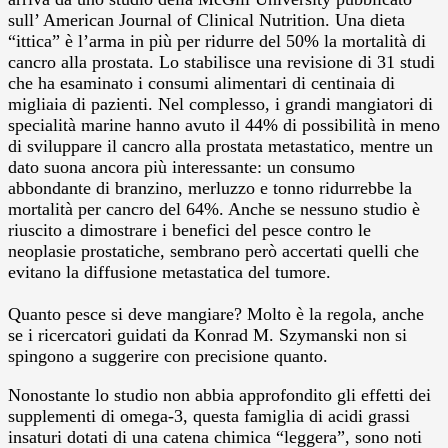
sull’ American Journal of Clinical Nutrition. Una dieta
“ittica” è l’arma in più per ridurre del 50% la mortalità di
cancro alla prostata. Lo stabilisce una revisione di 31 studi
che ha esaminato i consumi alimentari di centinaia di
migliaia di pazienti.
Nel complesso, i grandi mangiatori di
specialità marine hanno avuto il 44% di possibilità in meno
di sviluppare il cancro alla prostata metastatico, mentre un
dato suona ancora più interessante: un consumo
abbondante di branzino, merluzzo e tonno ridurrebbe la
mortalità per cancro del 64%. Anche se nessuno studio è
riuscito a dimostrare i benefici del pesce contro le
neoplasie prostatiche, sembrano però accertati quelli che
evitano la diffusione metastatica del tumore.
Quanto pesce si deve mangiare? Molto è la regola, anche
se i ricercatori guidati da Konrad M. Szymanski non si
spingono a suggerire con precisione quanto.
Nonostante lo studio non abbia approfondito gli effetti dei
supplementi di omega-3, questa famiglia di acidi grassi
insaturi dotati di una catena chimica “leggera”, sono noti