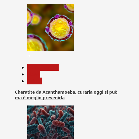
6
Com. Stampa
News
Salute
Cheratite da Acanthamoeba, curarla oggi si può
ma è meglio prevenirla