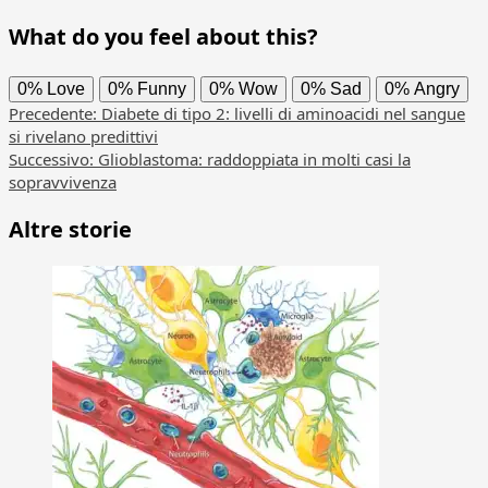
What do you feel about this?
0%
Love
0%
Funny
0%
Wow
0%
Sad
0%
Angry
Navigazione
Precedente:
Diabete di tipo 2: livelli di aminoacidi nel sangue
si rivelano predittivi
articolo
Successivo:
Glioblastoma: raddoppiata in molti casi la
sopravvivenza
Altre storie