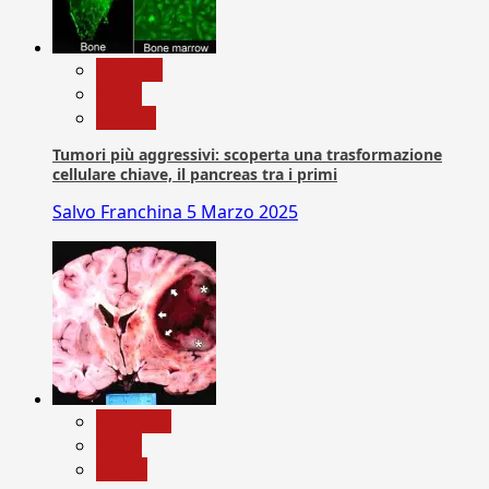
biologia
News
Ricerca
Tumori più aggressivi: scoperta una trasformazione
cellulare chiave, il pancreas tra i primi
Salvo Franchina
5 Marzo 2025
Medicina
News
Salute