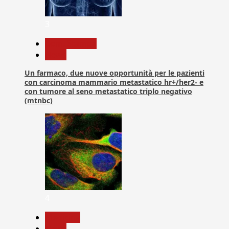
3
Com. Stampa
News
Un farmaco, due nuove opportunità per le pazienti
con carcinoma mammario metastatico hr+/her2- e
con tumore al seno metastatico triplo negativo
(mtnbc)
4
Medicina
News