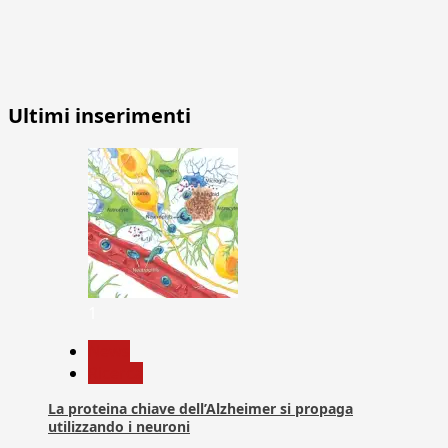
Ultimi inserimenti
1
News
Ricerca
La proteina chiave dell’Alzheimer si propaga
utilizzando i neuroni