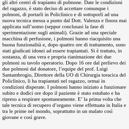
gli altri centri di trapianto di polmone. Date le condizioni
del ragazzo, è stato deciso di accettare comunque i
polmoni, di portarli in Policlinico e di sottoporli ad una
nuova tecnica messa a punto dal Dott. Valenza e finora mai
applicata sull’uomo (seppur conclusasi la fase di
sperimentazione sugli animali). Grazie ad una speciale
macchina di perfusione, i polmoni hanno riacquisito una
buona funzionalità e, dopo quattro ore di trattamento, sono
stati giudicati idonei ad essere trapiantati. Si è trattato, in
sostanza, di una vera e propria rianimazione dei due
polmoni su tavolo operatorio. Dopo 16 ore dal prelievo dei
due polmoni dal donatore, l’equipe del prof. Luigi
Santambrogio, Direttore della UO di Chirurgia toracica del
Policlinico, li ha trapiantati nel ragazzo, ormai in
condizioni disperate. I polmoni hanno iniziato a funzionare
subito e dodici ore dopo il paziente è stato estubato e ha
ripreso a respirare spontaneamente. E’ la prima volta che
tale tecnica di recupero d’organo viene effettuata in Italia e
tra le prime nel mondo, soprattutto in un malato così
giovane e così grave.