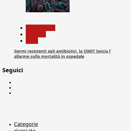
7
Com. Stampa
Medicina
News
Germi resistenti agli antibiotici, la SIMIT lancia l’
allarme sulla mortalità in ospedale
Seguici
Facebook
Linkedin
X
Categorie
ricercate