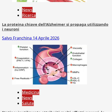
News
Ricerca
La proteina chiave dell’Alzheimer si propaga utilizzando
i neuroni
Salvo Franchina
14 Aprile 2026
Medicina
News
Salute