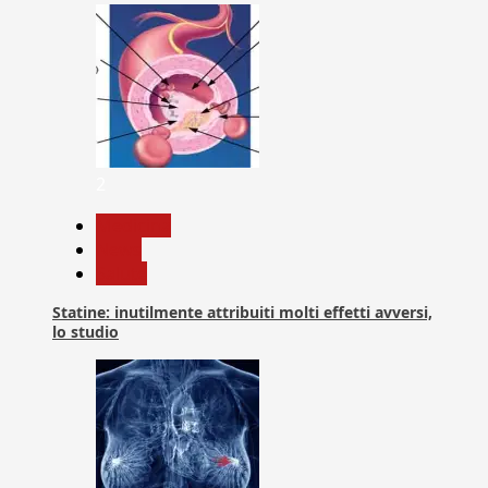
2
Medicina
News
Salute
Statine: inutilmente attribuiti molti effetti avversi,
lo studio