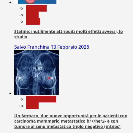
Medicina
News
Salute
Statine: inutilmente attribuiti molti effetti avversi, lo
studio
Salvo Franchina
13 Febbraio 2026
Com. Stampa
News
Un farmaco, due nuove opportunità per le pazienti con
carcinoma mammario metastatico hr+/her2- e con
tumore al seno metastatico triplo negativo (mtnbc)