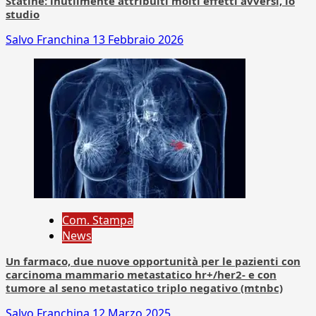
Statine: inutilmente attribuiti molti effetti avversi, lo
studio
Salvo Franchina
13 Febbraio 2026
Com. Stampa
News
Un farmaco, due nuove opportunità per le pazienti con
carcinoma mammario metastatico hr+/her2- e con
tumore al seno metastatico triplo negativo (mtnbc)
Salvo Franchina
12 Marzo 2025