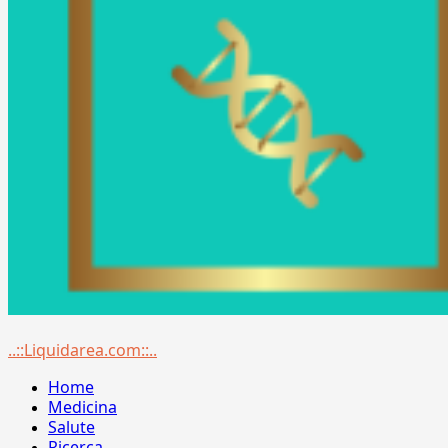
Menu
..::Liquidarea.com::..
principale
Home
Medicina
Salute
Ricerca