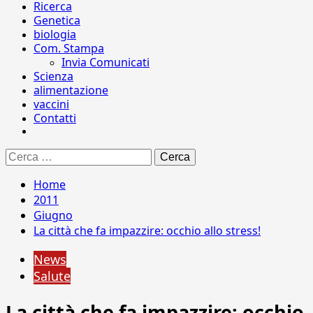
Ricerca
Genetica
biologia
Com. Stampa
Invia Comunicati
Scienza
alimentazione
vaccini
Contatti
Ricerca
per:
Home
2011
Giugno
La città che fa impazzire: occhio allo stress!
News
Salute
La città che fa impazzire: occhio