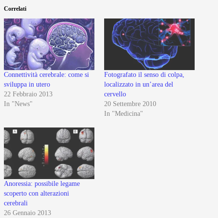
Correlati
Connettività cerebrale: come si
Fotografato il senso di colpa,
sviluppa in utero
localizzato in un’area del
22 Febbraio 2013
cervello
In "News"
20 Settembre 2010
In "Medicina"
Anoressia: possibile legame
scoperto con alterazioni
cerebrali
26 Gennaio 2013