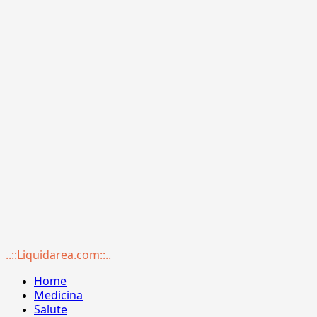
Menu
..::Liquidarea.com::..
principale
Home
Medicina
Salute