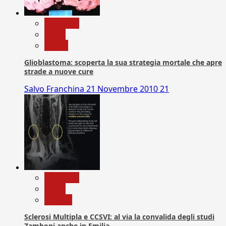
Medicina
News
Salute
Glioblastoma: scoperta la sua strategia mortale che apre
strade a nuove cure
Salvo Franchina
21 Novembre 2010
21
Medicina
News
Ricerca
Sclerosi Multipla e CCSVI: al via la convalida degli studi
Zamboni anche in Emilia