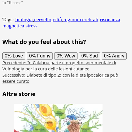
In "Ricerca"
Tags:
biologia
,
cervello
,
città
,
regioni cerebrali
,
risonanza
magnetica
,
stress
What do you feel about this?
0%
Love
0%
Funny
0%
Wow
0%
Sad
0%
Angry
Navigazione
Precedente:
In Calabria parte il progetto sperimentale di
Vulnologia per la cura delle lesioni cutanee
articolo
Successivo:
Diabete di tipo 2: con la dieta ipocalorica può
essere curato
Altre storie