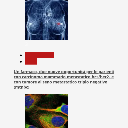
3
Com. Stampa
News
Un farmaco, due nuove opportunità per le pazienti
con carcinoma mammario metastatico hr+/her2- e
con tumore al seno metastatico triplo negativo
(mtnbc)