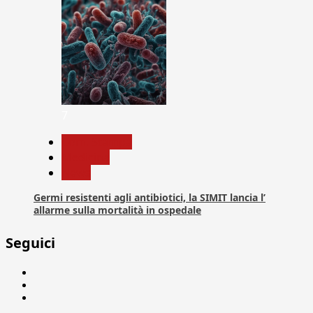
7
Com. Stampa
Medicina
News
Germi resistenti agli antibiotici, la SIMIT lancia l’
allarme sulla mortalità in ospedale
Seguici
Facebook
Linkedin
X