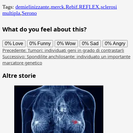
Tags:
demielinizzante
,
merck
,
Rebif
,
REFLEX
,
sclerosi
multipla
,
Serono
What do you feel about this?
0%
Love
0%
Funny
0%
Wow
0%
Sad
0%
Angry
Navigazione
Precedente:
Tumori: individuati geni in grado di contrastarli
Successivo:
Spondilite anchilosante: individuato un importante
articolo
marcatore genetico
Altre storie