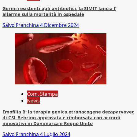
Germi resistenti agli antibiotici, la SIMIT lancia l’
allarme sulla mortalità in ospedale
Salvo Franchina
4 Dicembre 2024
Com. Stampa
News
Emofilia B: la terapia genica etranacogene dezaparvovec
di CSL Behring approvata e rimborsata con accordi
innovativi in Danimarca e Regno Unito
Salvo Franchina
4 Luglio 2024