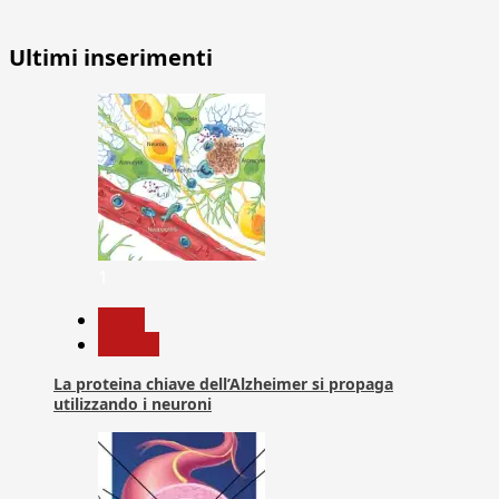
Ultimi inserimenti
1
News
Ricerca
La proteina chiave dell’Alzheimer si propaga
utilizzando i neuroni