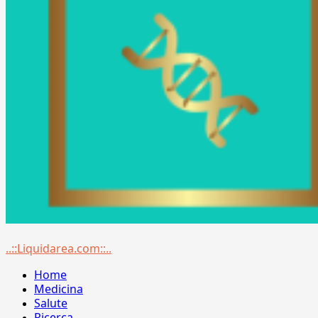
Menu
..::Liquidarea.com::..
principale
Home
Medicina
Salute
Ricerca