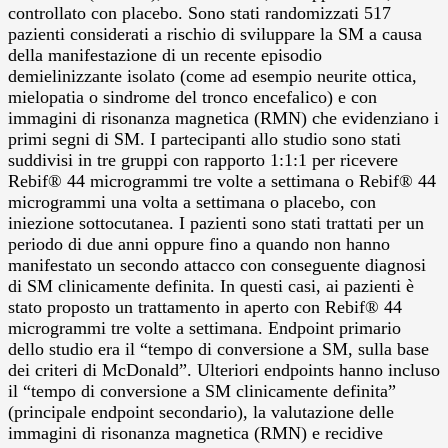
controllato con placebo. Sono stati randomizzati 517
pazienti considerati a rischio di sviluppare la SM a causa
della manifestazione di un recente episodio
demielinizzante isolato (come ad esempio neurite ottica,
mielopatia o sindrome del tronco encefalico) e con
immagini di risonanza magnetica (RMN) che evidenziano i
primi segni di SM. I partecipanti allo studio sono stati
suddivisi in tre gruppi con rapporto 1:1:1 per ricevere
Rebif® 44 microgrammi tre volte a settimana o Rebif® 44
microgrammi una volta a settimana o placebo, con
iniezione sottocutanea. I pazienti sono stati trattati per un
periodo di due anni oppure fino a quando non hanno
manifestato un secondo attacco con conseguente diagnosi
di SM clinicamente definita. In questi casi, ai pazienti è
stato proposto un trattamento in aperto con Rebif® 44
microgrammi tre volte a settimana. Endpoint primario
dello studio era il “tempo di conversione a SM, sulla base
dei criteri di McDonald”. Ulteriori endpoints hanno incluso
il “tempo di conversione a SM clinicamente definita”
(principale endpoint secondario), la valutazione delle
immagini di risonanza magnetica (RMN) e recidive