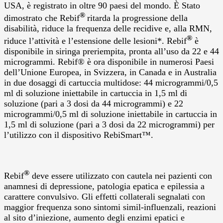
USA, è registrato in oltre 90 paesi del mondo. È Stato
®
dimostrato che Rebif
ritarda la progressione della
disabilità, riduce la frequenza delle recidive e, alla RMN,
®
riduce l’attività e l’estensione delle lesioni*. Rebif
è
disponibile in siringa preriempita, pronta all’uso da 22 e 44
microgrammi. Rebif® è ora disponibile in numerosi Paesi
dell’Unione Europea, in Svizzera, in Canada e in Australia
in due dosaggi di cartuccia multidose: 44 microgrammi/0,5
ml di soluzione iniettabile in cartuccia in 1,5 ml di
soluzione (pari a 3 dosi da 44 microgrammi) e 22
microgrammi/0,5 ml di soluzione iniettabile in cartuccia in
1,5 ml di soluzione (pari a 3 dosi da 22 microgrammi) per
l’utilizzo con il dispositivo RebiSmart™.
®
Rebif
deve essere utilizzato con cautela nei pazienti con
anamnesi di depressione, patologia epatica e epilessia a
carattere convulsivo. Gli effetti collaterali segnalati con
maggior frequenza sono sintomi simil-influenzali, reazioni
al sito d’iniezione, aumento degli enzimi epatici e