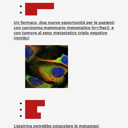
Com. Stampa
News
Un farmaco, due nuove opportunità per le pazienti
con carcinoma mammario metastatico hr+/her2- e
con tumore al seno metastatico triplo negativo
(mtnbc)
4
Medicina
News
Ricerca
L’aspirina potrebbe ostacolare le metastasi: