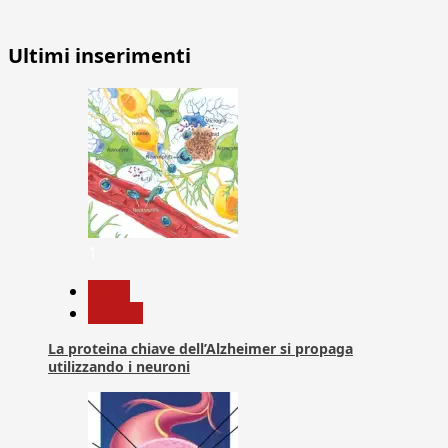
Ultimi inserimenti
1
News
Ricerca
La proteina chiave dell’Alzheimer si propaga
utilizzando i neuroni