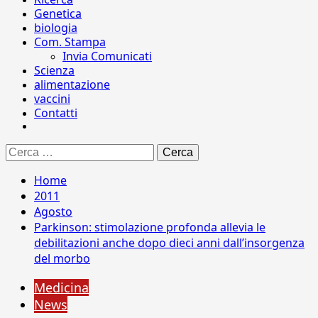
Genetica
biologia
Com. Stampa
Invia Comunicati
Scienza
alimentazione
vaccini
Contatti
Ricerca
per:
Home
2011
Agosto
Parkinson: stimolazione profonda allevia le
debilitazioni anche dopo dieci anni dall’insorgenza
del morbo
Medicina
News