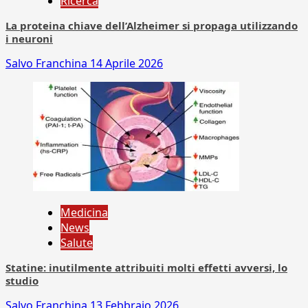
Ricerca
La proteina chiave dell’Alzheimer si propaga utilizzando
i neuroni
Salvo Franchina
14 Aprile 2026
Medicina
News
Salute
Statine: inutilmente attribuiti molti effetti avversi, lo
studio
Salvo Franchina
13 Febbraio 2026