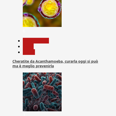
6
Com. Stampa
News
Salute
Cheratite da Acanthamoeba, curarla oggi si può
ma è meglio prevenirla
7