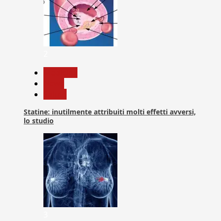
2
Medicina
News
Salute
Statine: inutilmente attribuiti molti effetti avversi,
lo studio
3