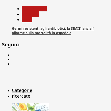
Com. Stampa
Medicina
News
Germi resistenti agli antibiotici, la SIMIT lancia l’
allarme sulla mortalità in ospedale
Seguici
Facebook
Linkedin
X
Categorie
ricercate