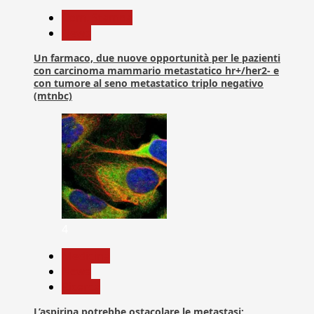
Com. Stampa
News
Un farmaco, due nuove opportunità per le pazienti
con carcinoma mammario metastatico hr+/her2- e
con tumore al seno metastatico triplo negativo
(mtnbc)
4
Medicina
News
Ricerca
L’aspirina potrebbe ostacolare le metastasi: