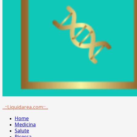
Menu
..::Liquidarea.com::..
principale
Home
Medicina
Salute
Ricerca