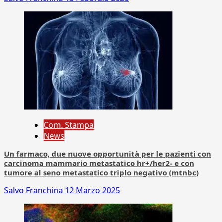
Com. Stampa
News
Un farmaco, due nuove opportunità per le pazienti con
carcinoma mammario metastatico hr+/her2- e con
tumore al seno metastatico triplo negativo (mtnbc)
Salvo Franchina
12 Marzo 2025