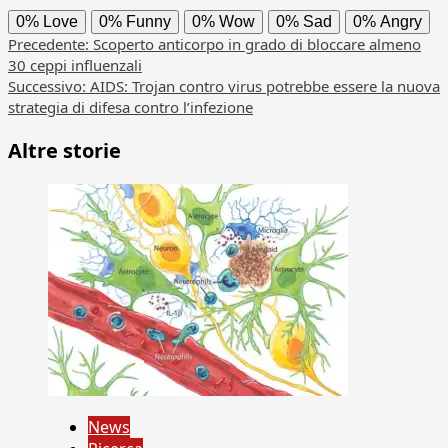
0%
Love
0%
Funny
0%
Wow
0%
Sad
0%
Angry
Navigazione
Precedente:
Scoperto anticorpo in grado di bloccare almeno
30 ceppi influenzali
articolo
Successivo:
AIDS: Trojan contro virus potrebbe essere la nuova
strategia di difesa contro l’infezione
Altre storie
News