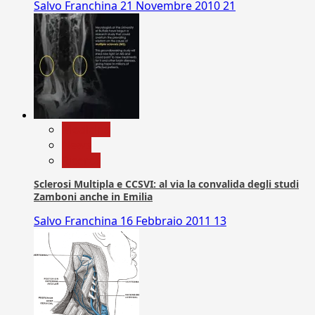
Salvo Franchina
21 Novembre 2010
21
Medicina
News
Ricerca
Sclerosi Multipla e CCSVI: al via la convalida degli studi
Zamboni anche in Emilia
Salvo Franchina
16 Febbraio 2011
13