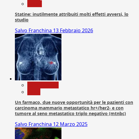
Salute
Statine: inutilmente attribuiti molti effetti avversi, lo
studio
Salvo Franchina
13 Febbraio 2026
Com. Stampa
News
Un farmaco, due nuove opportunità per le pazienti con
carcinoma mammario metastatico hr+/her2- e con
tumore al seno metastatico triplo negativo (mtnbc)
Salvo Franchina
12 Marzo 2025