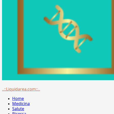
Menu
..::Liquidarea.com::..
principale
Home
Medicina
Salute
Ricerca