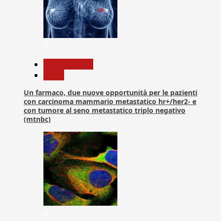
3
Com. Stampa
News
Un farmaco, due nuove opportunità per le pazienti
con carcinoma mammario metastatico hr+/her2- e
con tumore al seno metastatico triplo negativo
(mtnbc)
4