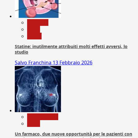
Medicina
News
Salute
Statine: inutilmente attribuiti molti effetti avversi, lo
studio
Salvo Franchina
13 Febbraio 2026
Com. Stampa
News
Un farmaco, due nuove opportunità per le pazienti con