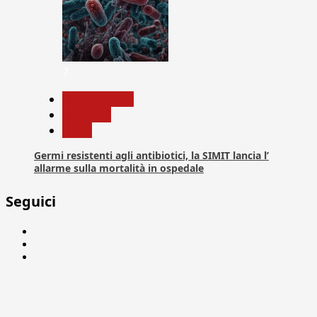
7
Com. Stampa
Medicina
News
Germi resistenti agli antibiotici, la SIMIT lancia l’
allarme sulla mortalità in ospedale
Seguici
Facebook
Linkedin
X