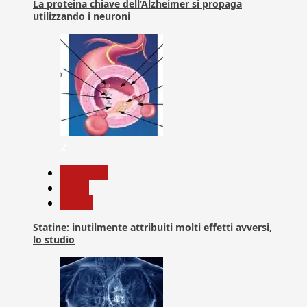
La proteina chiave dell’Alzheimer si propaga
utilizzando i neuroni
2
Medicina
News
Salute
Statine: inutilmente attribuiti molti effetti avversi,
lo studio