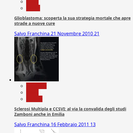
News
Salute
Glioblastoma: scoperta la sua strategia mortale che apre
strade a nuove cure
Salvo Franchina
21 Novembre 2010
21
Medicina
News
Ricerca
Sclerosi Multipla e CCSVI: al via la convalida degli studi
Zamboni anche in Emilia
Salvo Franchina
16 Febbraio 2011
13