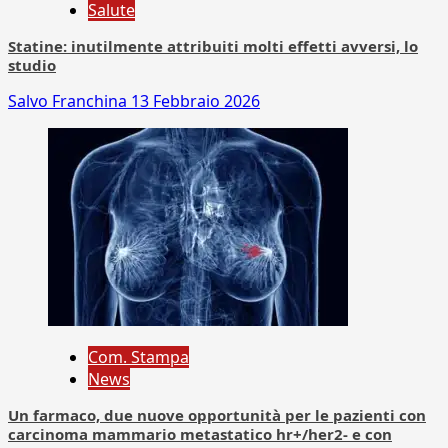
Salute
Statine: inutilmente attribuiti molti effetti avversi, lo
studio
Salvo Franchina
13 Febbraio 2026
Com. Stampa
News
Un farmaco, due nuove opportunità per le pazienti con
carcinoma mammario metastatico hr+/her2- e con