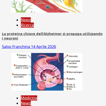
News
Ricerca
La proteina chiave dell’Alzheimer si propaga utilizzando
i neuroni
Salvo Franchina
14 Aprile 2026
Medicina
News