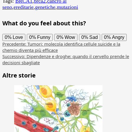
Tags:
BRCA1
,
brca2
,
cancro al
seno
,
ereditarie
,
genetiche
,
mutazioni
What do you feel about this?
0%
Love
0%
Funny
0%
Wow
0%
Sad
0%
Angry
Navigazione
Precedente:
Tumori: molecola identifica cellule suicide e la
chemio diventa più efficace
articolo
Successivo:
Dipendenze e droghe: quando il cervello prende le
decisioni sbagliate
Altre storie