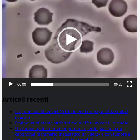
00:00
00:25
Articoli recenti
La proteina chiave dell’Alzheimer si propaga utilizzando i
neuroni
Statine: inutilmente attribuiti molti effetti avversi, lo studio
Un farmaco, due nuove opportunità per le pazienti con
carcinoma mammario metastatico hr+/her2- e con tumore al
seno metastatico triplo negativo (mtnbc)