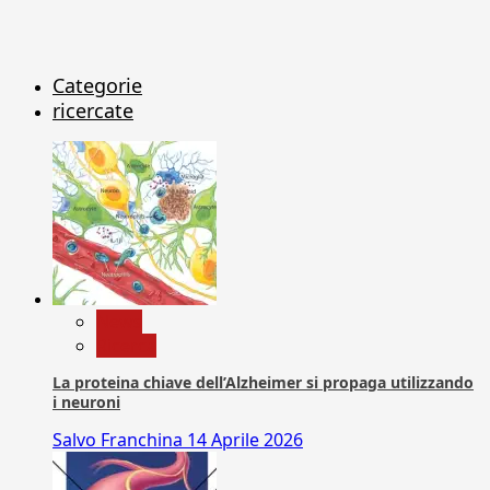
Categorie
ricercate
News
Ricerca
La proteina chiave dell’Alzheimer si propaga utilizzando
i neuroni
Salvo Franchina
14 Aprile 2026