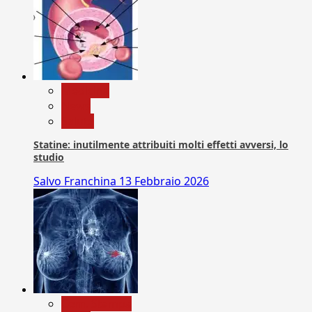
Medicina
News
Salute
Statine: inutilmente attribuiti molti effetti avversi, lo
studio
Salvo Franchina
13 Febbraio 2026
Com. Stampa