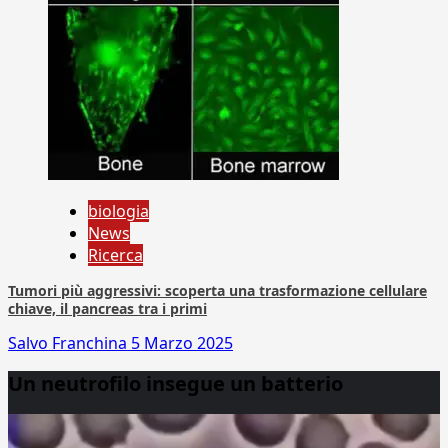
biologia
News
Ricerca
Tumori più aggressivi: scoperta una trasformazione cellulare
chiave, il pancreas tra i primi
Salvo Franchina
5 Marzo 2025
Un neutrofilo insegue un batterio
Video
Player