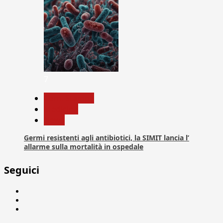
7
Com. Stampa
Medicina
News
Germi resistenti agli antibiotici, la SIMIT lancia l’
allarme sulla mortalità in ospedale
Seguici
Facebook
Linkedin
X