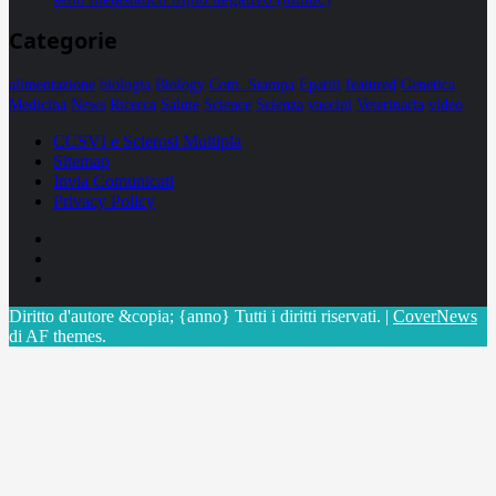
Categorie
alimentazione
biologia
Biology
Com. Stampa
Epatiti
featured
Genetica
Medicina
News
Ricerca
Salute
Science
Scienza
vaccini
Veterinaria
video
CCSVI e Sclerosi Multipla
Sitemap
Invia Comunicati
Privacy Policy
Facebook
Linkedin
X
Diritto d'autore &copia; {anno} Tutti i diritti riservati.
|
CoverNews
di AF themes.