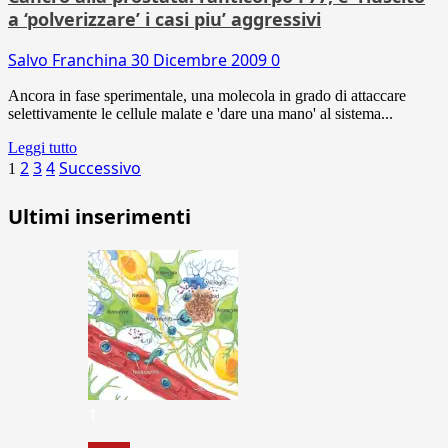
a ‘polverizzare’ i casi piu’ aggressivi
Salvo Franchina
30 Dicembre 2009
0
Ancora in fase sperimentale, una molecola in grado di attaccare
selettivamente le cellule malate e 'dare una mano' al sistema...
Leggi tutto
Paginazione
2
3
4
Successivo
1
degli
Ultimi inserimenti
articoli
1