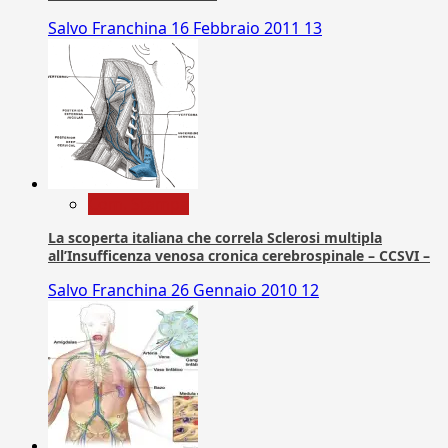
Salvo Franchina
16 Febbraio 2011
13
Com. Stampa
La scoperta italiana che correla Sclerosi multipla
all’Insufficenza venosa cronica cerebrospinale – CCSVI –
Salvo Franchina
26 Gennaio 2010
12