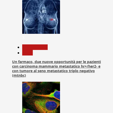
3
Com. Stampa
News
Un farmaco, due nuove opportunità per le pazienti
con carcinoma mammario metastatico hr+/her2- e
con tumore al seno metastatico triplo negativo
(mtnbc)