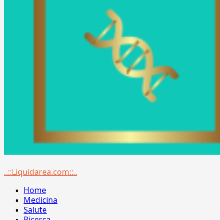
Menu
..::Liquidarea.com::..
principale
Home
Medicina
Salute
Ricerca