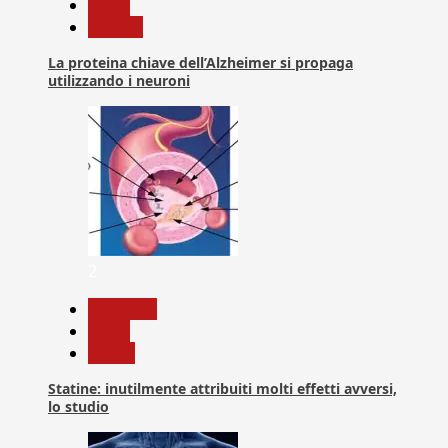
News
Ricerca
La proteina chiave dell’Alzheimer si propaga
utilizzando i neuroni
2
Medicina
News
Salute
Statine: inutilmente attribuiti molti effetti avversi,
lo studio