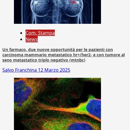
Com. Stampa
News
Un farmaco, due nuove opportunità per le pazienti con
carcinoma mammario metastatico hr+/her2- e con tumore al
seno metastatico triplo negativo (mtnbc)
Salvo Franchina
12 Marzo 2025