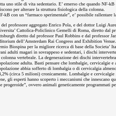
tta uno stile di vita sedentario.
E’ emerso che quando NF-kB dive
iscono per alterare la struttura fisiologica della colonna.
F-kB con un “farmaco sperimentale”, e’ possibile rallentare la
rito del professore aggregato Enrico Pola, e del dottor Luigi A
ersita’ Cattolica-Policlinico Gemelli di Roma, diretto dal pro
ittsburgh diretto dal professor Paul Robbins e dal professor Ja
ditorium dell’Amsterdam Rai Congress and Exhibition Venue
remio Biospina per la migliore ricerca di base della Societa’ It
ni adulti magari in sovrappeso e sedentari, i dischi interverte
colonna vertebrale. La degenerazione dei dischi intervertebra
opolazione adulta. Basti pensare che lombalgie, cervicalgie e
opolazione abbia sofferto di lombalgia o di cervicalgia almeno 
’8,2% (circa 5 milioni) cronicamente. Lombalgie e cervicalgie 
ene, gli esperti hanno scoperto i meccanismi che innescano que
drome progeroide”, ovvero animali geneticamente programmati p