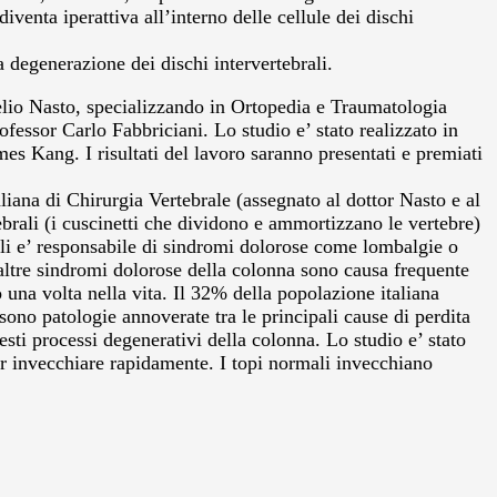
nta iperattiva all’interno delle cellule dei dischi
 degenerazione dei dischi intervertebrali.
urelio Nasto, specializzando in Ortopedia e Traumatologia
fessor Carlo Fabbriciani. Lo studio e’ stato realizzato in
mes Kang. I risultati del lavoro saranno presentati e premiati
.
aliana di Chirurgia Vertebrale (assegnato al dottor Nasto e al
brali (i cuscinetti che dividono e ammortizzano le vertebre)
li e’ responsabile di sindromi dolorose come lombalgie o
 altre sindromi dolorose della colonna sono causa frequente
una volta nella vita. Il 32% della popolazione italiana
sono patologie annoverate tra le principali cause di perdita
sti processi degenerativi della colonna. Lo studio e’ stato
er invecchiare rapidamente. I topi normali invecchiano