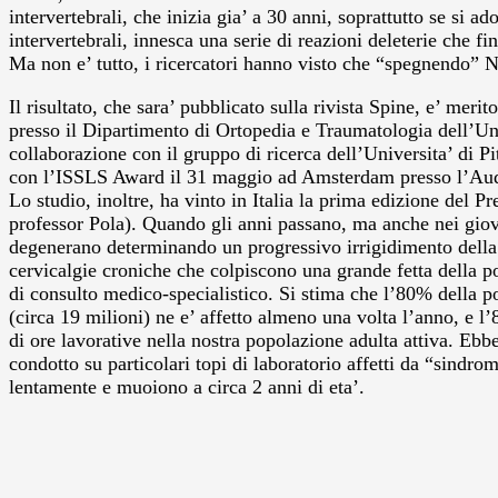
intervertebrali, che inizia gia’ a 30 anni, soprattutto se si ado
intervertebrali, innesca una serie di reazioni deleterie che fin
Ma non e’ tutto, i ricercatori hanno visto che “spegnendo” N
Il risultato, che sara’ pubblicato sulla rivista Spine, e’ me
presso il Dipartimento di Ortopedia e Traumatologia dell’Univ
collaborazione con il gruppo di ricerca dell’Universita’ di P
con l’ISSLS Award il 31 maggio ad Amsterdam presso l’Au
Lo studio, inoltre, ha vinto in Italia la prima edizione del P
professor Pola). Quando gli anni passano, ma anche nei giova
degenerano determinando un progressivo irrigidimento della 
cervicalgie croniche che colpiscono una grande fetta della p
di consulto medico-specialistico. Si stima che l’80% della p
(circa 19 milioni) ne e’ affetto almeno una volta l’anno, e l
di ore lavorative nella nostra popolazione adulta attiva. Ebb
condotto su particolari topi di laboratorio affetti da “sin
lentamente e muoiono a circa 2 anni di eta’.