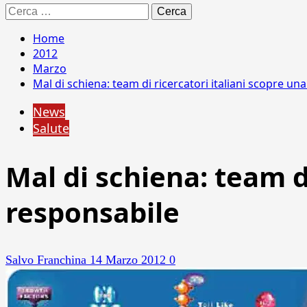
Ricerca
per:
Home
2012
Marzo
Mal di schiena: team di ricercatori italiani scopre u
News
Salute
Mal di schiena: team d
responsabile
Salvo Franchina
14 Marzo 2012
0