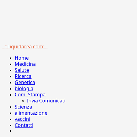
Menu
..::Liquidarea.com::..
principale
Home
Medicina
Salute
Ricerca
Genetica
biologia
Com. Stampa
Invia Comunicati
Scienza
alimentazione
vaccini
Contatti