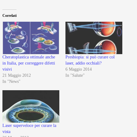
Correlati
Cheratoplastica ottimale anche
Presbiopia: si può curare col
in Italia, per correggere difetti
laser, addio occhiali?
visivi
6 Maggio 2014
21 Maggio 2012
In "Salute"
In "News"
Laser superveloce per curare la
vista