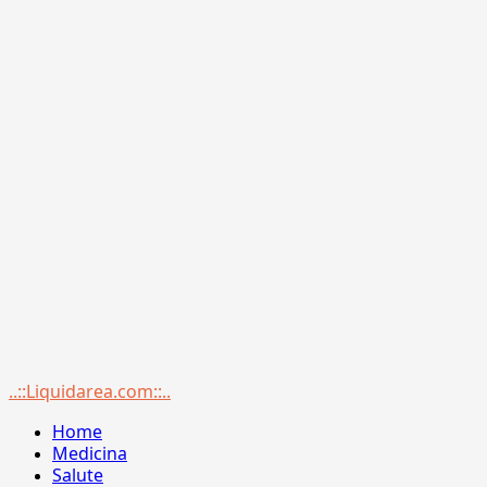
Menu
..::Liquidarea.com::..
principale
Home
Medicina
Salute