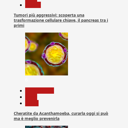
Ricerca
Tumori più aggressivi: scoperta una
trasformazione cellulare chiave, il pancreas tra i
primi
6
Com. Stampa
News
Salute
Cheratite da Acanthamoeba, curarla oggi si può
ma è meglio prevenirla