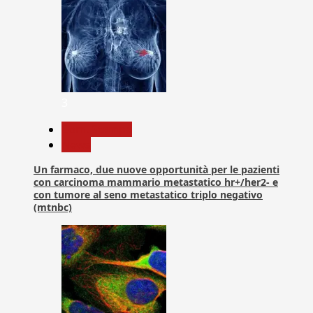
3
Com. Stampa
News
Un farmaco, due nuove opportunità per le pazienti
con carcinoma mammario metastatico hr+/her2- e
con tumore al seno metastatico triplo negativo
(mtnbc)