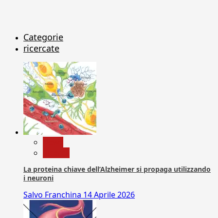
Categorie
ricercate
News
Ricerca
La proteina chiave dell’Alzheimer si propaga utilizzando
i neuroni
Salvo Franchina
14 Aprile 2026