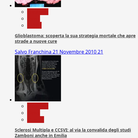
Medicina
News
Salute
Glioblastoma: scoperta la sua strategia mortale che apre
strade a nuove cure
Salvo Franchina
21 Novembre 2010
21
Medicina
News
Ricerca
Sclerosi Multipla e CCSVI: al via la convalida degli studi
Zamboni anche in Emilia