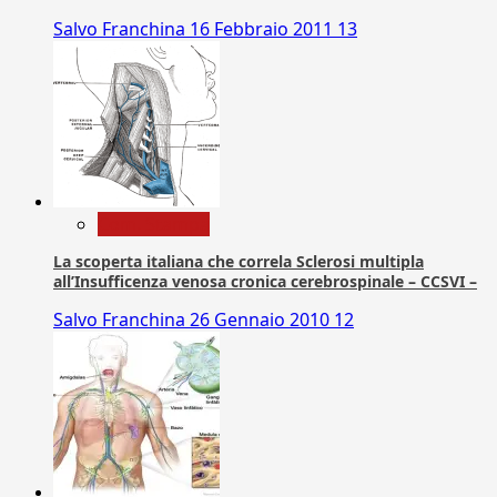
Salvo Franchina
16 Febbraio 2011
13
Com. Stampa
La scoperta italiana che correla Sclerosi multipla
all’Insufficenza venosa cronica cerebrospinale – CCSVI –
Salvo Franchina
26 Gennaio 2010
12