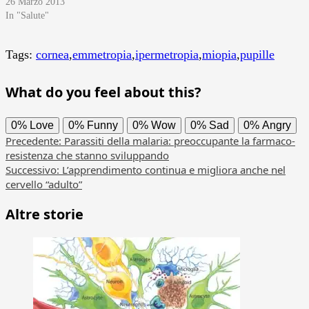
26 Marzo 2013
In "Salute"
Tags:
cornea
,
emmetropia
,
ipermetropia
,
miopia
,
pupille
What do you feel about this?
0%
Love
0%
Funny
0%
Wow
0%
Sad
0%
Angry
Navigazione
Precedente:
Parassiti della malaria: preoccupante la farmaco-
resistenza che stanno sviluppando
articolo
Successivo:
L’apprendimento continua e migliora anche nel
cervello “adulto”
Altre storie