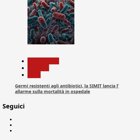
7
Com. Stampa
Medicina
News
Germi resistenti agli antibiotici, la SIMIT lancia l’
allarme sulla mortalità in ospedale
Seguici
Facebook
Linkedin
X