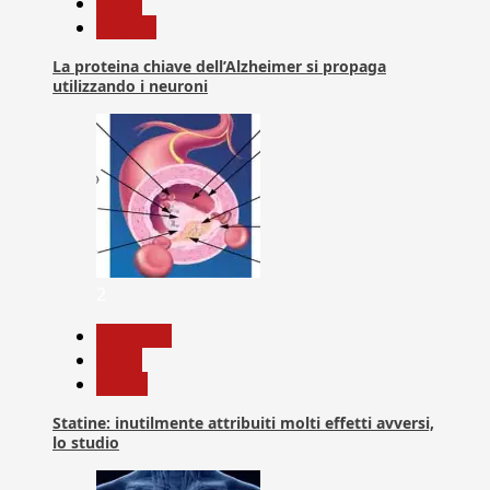
News
Ricerca
La proteina chiave dell’Alzheimer si propaga
utilizzando i neuroni
2
Medicina
News
Salute
Statine: inutilmente attribuiti molti effetti avversi,
lo studio