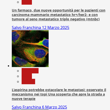
News
Un farmaco, due nuove opportunità per le pazienti con
carcinoma mammario metastatico hr+/her2- e con
tumore al seno metastatico triplo negativo (mtnbc)
Salvo Franchina
12 Marzo 2025
Medicina
News
Ricerca
L’aspirina potrebbe ostacolare le metastasi: osservato il
meccanismo nei topi Una scoperta che apre la strada a
nuove terapie
Salvo Franchina
6 Marzo 2025