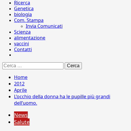
Ricerca
Genetica
biologia
Com. Stampa
Invia Comunicati
Scienza
alimentazione
vaccini
Contatti
Ricerca
per:
Home
2012
Aprile
L’occhio della donna ha le pupille più grandi
dell’uomo.
News
Salute