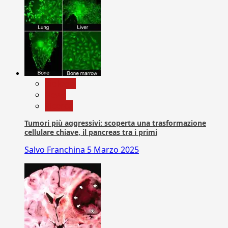
biologia
News
Ricerca
Tumori più aggressivi: scoperta una trasformazione
cellulare chiave, il pancreas tra i primi
Salvo Franchina
5 Marzo 2025