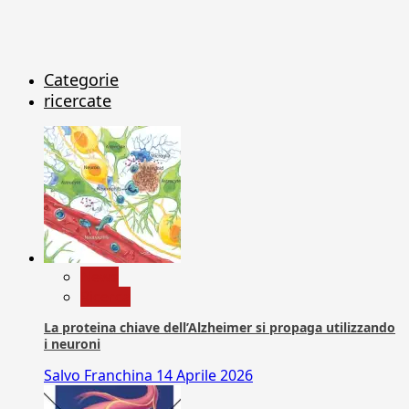
Categorie
ricercate
News
Ricerca
La proteina chiave dell’Alzheimer si propaga utilizzando
i neuroni
Salvo Franchina
14 Aprile 2026