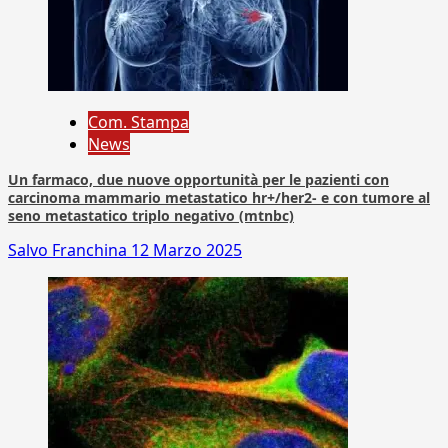
Com. Stampa
News
Un farmaco, due nuove opportunità per le pazienti con
carcinoma mammario metastatico hr+/her2- e con tumore al
seno metastatico triplo negativo (mtnbc)
Salvo Franchina
12 Marzo 2025