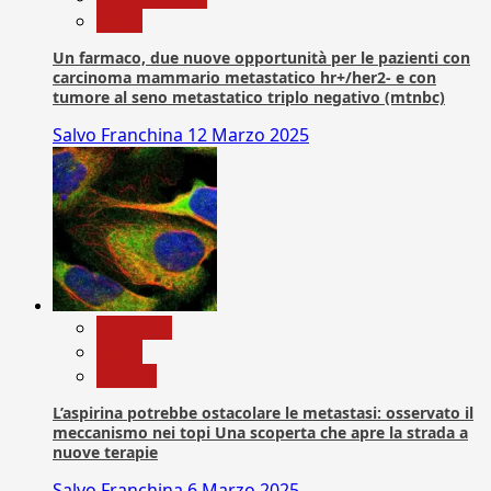
News
Un farmaco, due nuove opportunità per le pazienti con
carcinoma mammario metastatico hr+/her2- e con
tumore al seno metastatico triplo negativo (mtnbc)
Salvo Franchina
12 Marzo 2025
Medicina
News
Ricerca
L’aspirina potrebbe ostacolare le metastasi: osservato il
meccanismo nei topi Una scoperta che apre la strada a
nuove terapie
Salvo Franchina
6 Marzo 2025