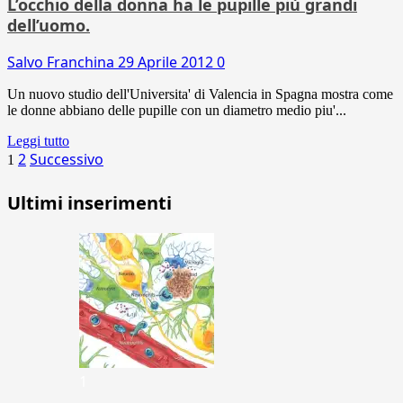
L’occhio della donna ha le pupille più grandi
dell’uomo.
Salvo Franchina
29 Aprile 2012
0
Un nuovo studio dell'Universita' di Valencia in Spagna mostra come
le donne abbiano delle pupille con un diametro medio piu'...
Leggi tutto
Paginazione
2
Successivo
1
degli
Ultimi inserimenti
articoli
1