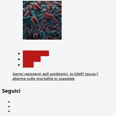
7
Com. Stampa
Medicina
News
Germi resistenti agli antibiotici, la SIMIT lancia l’
allarme sulla mortalità in ospedale
Seguici
Facebook
Linkedin
X