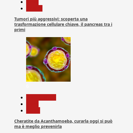
News
Ricerca
Tumori più aggressivi: scoperta una
trasformazione cellulare chiave, il pancreas tra i
primi
6
Com. Stampa
News
Salute
Cheratite da Acanthamoeba, curarla oggi si può
ma è meglio prevenirla