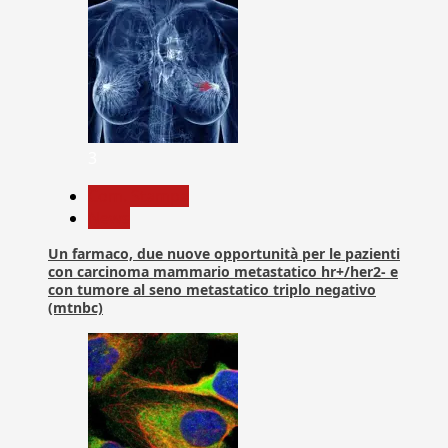
3
Com. Stampa
News
Un farmaco, due nuove opportunità per le pazienti
con carcinoma mammario metastatico hr+/her2- e
con tumore al seno metastatico triplo negativo
(mtnbc)