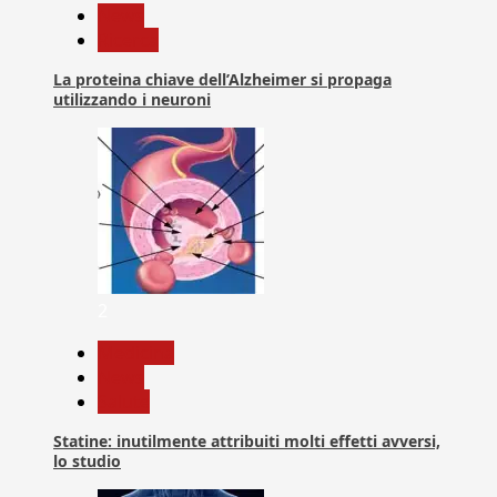
News
Ricerca
La proteina chiave dell’Alzheimer si propaga
utilizzando i neuroni
2
Medicina
News
Salute
Statine: inutilmente attribuiti molti effetti avversi,
lo studio