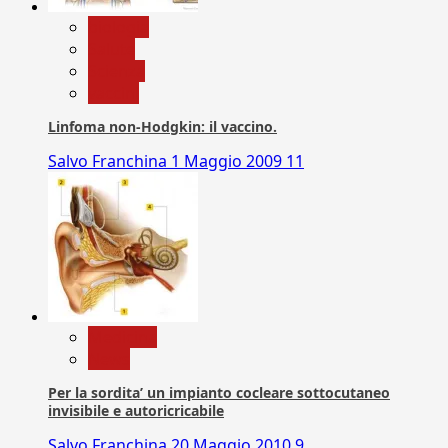
biologia
Salute
Scienza
vaccini
Linfoma non-Hodgkin: il vaccino.
Salvo Franchina
1 Maggio 2009
11
Medicina
News
Per la sordita’ un impianto cocleare sottocutaneo
invisibile e autoricricabile
Salvo Franchina
20 Maggio 2010
9