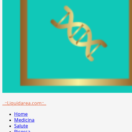
Menu
..::Liquidarea.com::..
principale
Home
Medicina
Salute
Ricerca