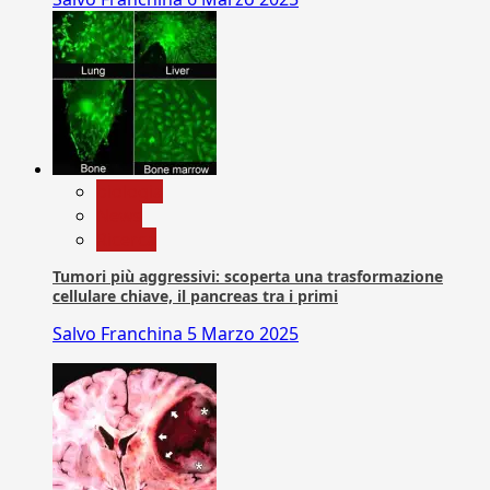
biologia
News
Ricerca
Tumori più aggressivi: scoperta una trasformazione
cellulare chiave, il pancreas tra i primi
Salvo Franchina
5 Marzo 2025