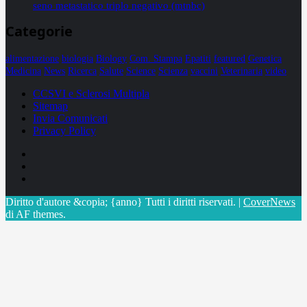
seno metastatico triplo negativo (mtnbc)
Categorie
alimentazione
biologia
Biology
Com. Stampa
Epatiti
featured
Genetica
Medicina
News
Ricerca
Salute
Science
Scienza
vaccini
Veterinaria
video
CCSVI e Sclerosi Multipla
Sitemap
Invia Comunicati
Privacy Policy
Facebook
Linkedin
X
Diritto d'autore &copia; {anno} Tutti i diritti riservati.
|
CoverNews
di AF themes.