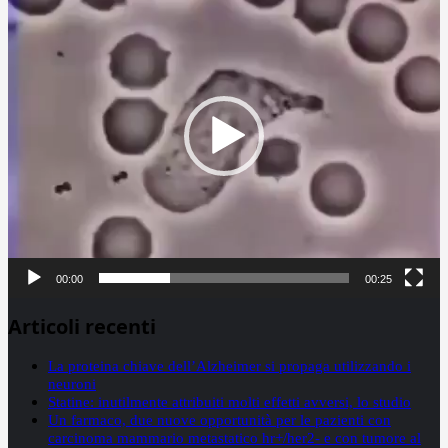
Player
00:00
00:25
Articoli recenti
La proteina chiave dell’Alzheimer si propaga utilizzando i
neuroni
Statine: inutilmente attribuiti molti effetti avversi, lo studio
Un farmaco, due nuove opportunità per le pazienti con
carcinoma mammario metastatico hr+/her2- e con tumore al