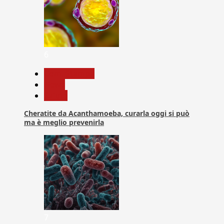
6
Com. Stampa
News
Salute
Cheratite da Acanthamoeba, curarla oggi si può
ma è meglio prevenirla
7