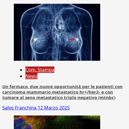
Com. Stampa
News
Un farmaco, due nuove opportunità per le pazienti con
carcinoma mammario metastatico hr+/her2- e con
tumore al seno metastatico triplo negativo (mtnbc)
Salvo Franchina
12 Marzo 2025