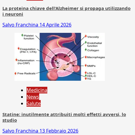
La proteina chiave dell’Alzheimer si propaga utilizzando
i neuroni
Salvo Franchina
14 Aprile 2026
Medicina
News
Salute
Statine: inutilmente attribuiti molti effetti avversi, lo
studio
Salvo Franchina
13 Febbraio 2026