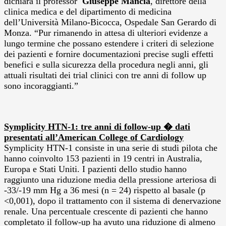
dichiara il professor
Giuseppe Mancia
, direttore della
clinica medica e del dipartimento di medicina
dell’Università Milano-Bicocca, Ospedale San Gerardo di
Monza. “Pur rimanendo in attesa di ulteriori evidenze a
lungo termine che possano estendere i criteri di selezione
dei pazienti e fornire documentazioni precise sugli effetti
benefici e sulla sicurezza della procedura negli anni, gli
attuali risultati dei trial clinici con tre anni di follow up
sono incoraggianti.”
Symplicity HTN-1: tre anni di follow-up � dati
presentati all’American College of Cardiology
Symplicity HTN-1 consiste in una serie di studi pilota che
hanno coinvolto 153 pazienti in 19 centri in Australia,
Europa e Stati Uniti. I pazienti dello studio hanno
raggiunto una riduzione media della pressione arteriosa di
-33/-19 mm Hg a 36 mesi (n = 24) rispetto al basale (p
<0,001), dopo il trattamento con il sistema di denervazione
renale. Una percentuale crescente di pazienti che hanno
completato il follow-up ha avuto una riduzione di almeno