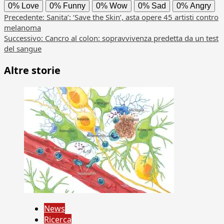
0%
Love
0%
Funny
0%
Wow
0%
Sad
0%
Angry
Navigazione
Precedente:
Sanita’: ‘Save the Skin’, asta opere 45 artisti contro
melanoma
articolo
Successivo:
Cancro al colon: sopravvivenza predetta da un test
del sangue
Altre storie
News
Ricerca