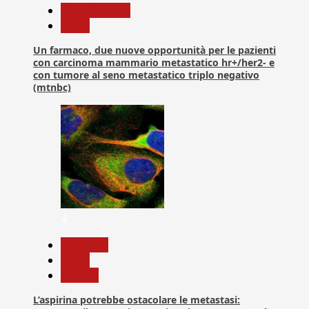
Com. Stampa
News
Un farmaco, due nuove opportunità per le pazienti
con carcinoma mammario metastatico hr+/her2- e
con tumore al seno metastatico triplo negativo
(mtnbc)
4
Medicina
News
Ricerca
L’aspirina potrebbe ostacolare le metastasi: