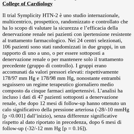
College of Cardiology
Il trial Symplicity HTN-2 è uno studio internazionale,
multicentrico, prospettico, randomizzato e controllato che
ha lo scopo di valutare la sicurezza e l’efficacia della
denervazione renale nei pazienti con ipertensione resistente
al trattamento farmacologico. Nei 24 centri selezionati,
106 pazienti sono stati randomizzati in due gruppi, in un
rapporto di uno a uno, o per essere sottoposti a
denervazione renale o per mantenere solo il trattamento
precedente (gruppo di controllo). I gruppi erano
accomunati da valori pressori elevati: rispettivamente
178/97 mm Hg e 178/98 mm Hg, nonostante entrambi
seguissero un regime terapeutico giornaliero medio
composto da cinque farmaci antipertensivi. L’analisi ha
incluso i dati di 47 pazienti sottoposti a denervazione
renale, che dopo 12 mesi di follow-up hanno ottenuto un
calo significativo della pressione arteriosa (-28/-10 mmHg
[p <0.001] dall’inizio), senza differenze significative
rispetto al dato riportato in precedenza, dopo 6 mesi di
follow-up (-32/-12 mm Hg [p = 0.16]).