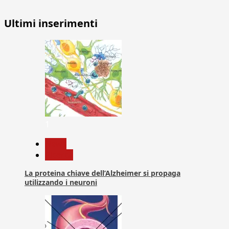
Ultimi inserimenti
1
News
Ricerca
La proteina chiave dell’Alzheimer si propaga
utilizzando i neuroni