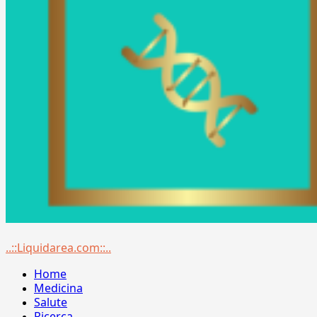
Menu
..::Liquidarea.com::..
principale
Home
Medicina
Salute
Ricerca