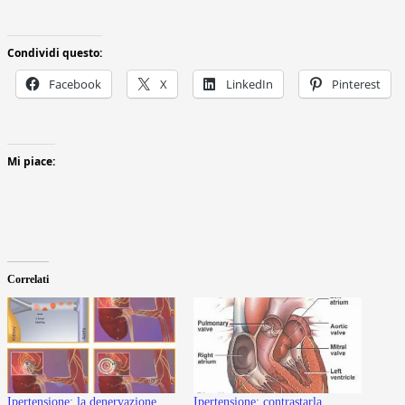
Condividi questo:
Facebook
X
LinkedIn
Pinterest
Mi piace:
Correlati
Ipertensione: la denervazione
Ipertensione: contrastarla