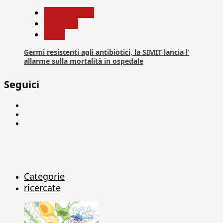
Com. Stampa
Medicina
News
Germi resistenti agli antibiotici, la SIMIT lancia l’
allarme sulla mortalità in ospedale
Seguici
Facebook
Linkedin
X
Categorie
ricercate