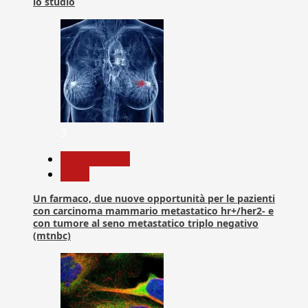
lo studio
3
Com. Stampa
News
Un farmaco, due nuove opportunità per le pazienti
con carcinoma mammario metastatico hr+/her2- e
con tumore al seno metastatico triplo negativo
(mtnbc)