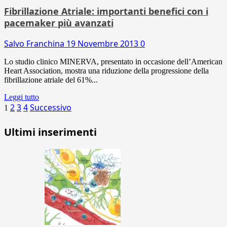
Fibrillazione Atriale: importanti benefici con i
pacemaker più avanzati
Salvo Franchina
19 Novembre 2013
0
Lo studio clinico MINERVA, presentato in occasione dell’American
Heart Association, mostra una riduzione della progressione della
fibrillazione atriale del 61%...
Leggi tutto
Paginazione
2
3
4
Successivo
1
degli
Ultimi inserimenti
articoli