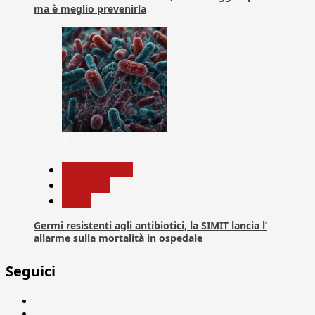
ma è meglio prevenirla
7
Com. Stampa
Medicina
News
Germi resistenti agli antibiotici, la SIMIT lancia l’
allarme sulla mortalità in ospedale
Seguici
Facebook
Linkedin