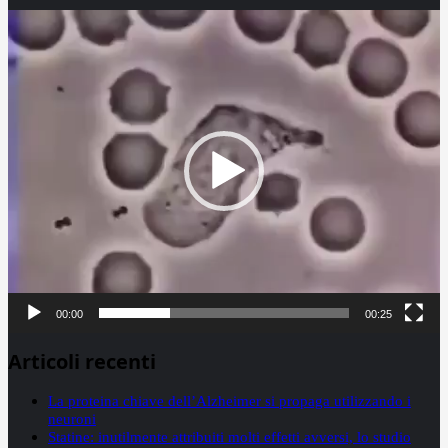
Video
Player
00:00
00:25
Articoli recenti
La proteina chiave dell’Alzheimer si propaga utilizzando i
neuroni
Statine: inutilmente attribuiti molti effetti avversi, lo studio