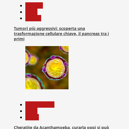
biologia
News
Ricerca
Tumori più aggressivi: scoperta una
trasformazione cellulare chiave, il pancreas tra i
primi
6
Com. Stampa
News
Salute
Cheratite da Acanthamoeba, curarla oggi si può