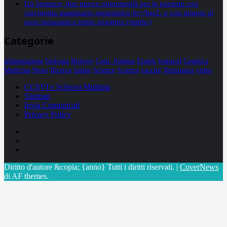
Un farmaco, due nuove opportunità per le pazienti con
carcinoma mammario metastatico hr+/her2- e con tumore al
seno metastatico triplo negativo (mtnbc)
Categorie
alimentazione
biologia
Biology
Com. Stampa
Epatiti
featured
Genetica
Medicina
News
Ricerca
Salute
Science
Scienza
vaccini
Veterinaria
video
CCSVI e Sclerosi Multipla
Sitemap
Invia Comunicati
Privacy Policy
Facebook
Linkedin
X
Diritto d'autore &copia; {anno} Tutti i diritti riservati.
|
CoverNews
di AF themes.