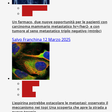
Com. Stampa
News
Un farmaco, due nuove opportunità per le pazienti con
carcinoma mammario metastatico hr+/her2- e con
tumore al seno metastatico triplo negativo (mtnbc)
Salvo Franchina
12 Marzo 2025
Medicina
News
Ricerca
L’aspirina potrebbe ostacolare le metastasi: osservato il
meccanismo nei topi Una scoperta che apre la strada a
nuove terapie