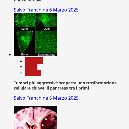
Salvo Franchina
6 Marzo 2025
biologia
News
Ricerca
Tumori più aggressivi: scoperta una trasformazione
cellulare chiave, il pancreas tra i primi
Salvo Franchina
5 Marzo 2025