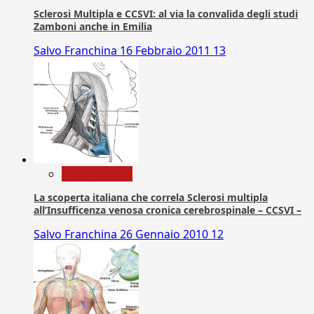
Sclerosi Multipla e CCSVI: al via la convalida degli studi
Zamboni anche in Emilia
Salvo Franchina
16 Febbraio 2011
13
Com. Stampa
La scoperta italiana che correla Sclerosi multipla
all’Insufficenza venosa cronica cerebrospinale – CCSVI –
Salvo Franchina
26 Gennaio 2010
12