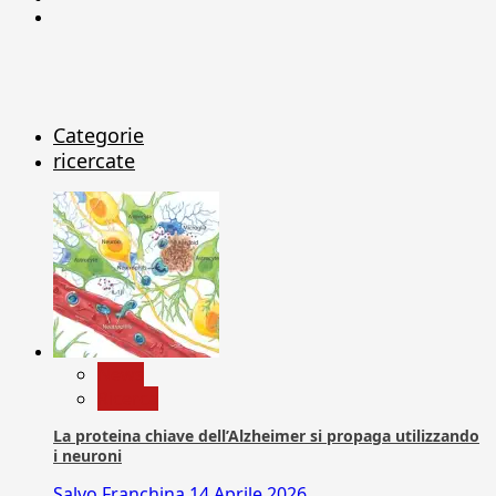
X
Categorie
ricercate
News
Ricerca
La proteina chiave dell’Alzheimer si propaga utilizzando
i neuroni
Salvo Franchina
14 Aprile 2026