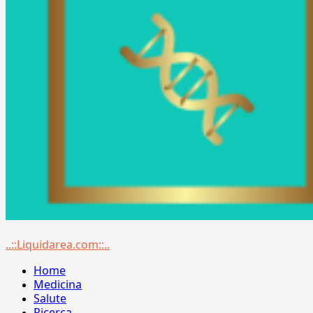
Menu
..::Liquidarea.com::..
principale
Home
Medicina
Salute
Ricerca