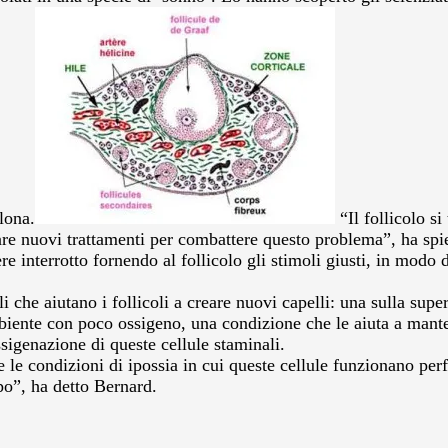
lona.
“Il follicolo s
pare nuovi trattamenti per combattere questo problema”, ha spi
e interrotto fornendo al follicolo gli stimoli giusti, in modo d
 che aiutano i follicoli a creare nuovi capelli: una sulla superf
iente con poco ossigeno, una condizione che le aiuta a manten
ossigenazione di queste cellule staminali.
e condizioni di ipossia in cui queste cellule funzionano perfe
mpo”, ha detto Bernard.