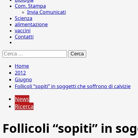
Com. Stampa
Invia Comunicati
Scienza
alimentazione
vaccini
Contatti
Ricerca
per:
Home
2012
Giugno
Follicoli “sopiti” in soggetti che soffrono di calvizie
News
Ricerca
Follicoli “sopiti” in so