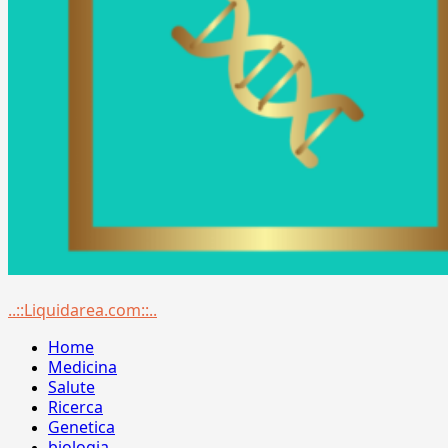
Menu
..::Liquidarea.com::..
principale
Home
Medicina
Salute
Ricerca
Genetica
biologia