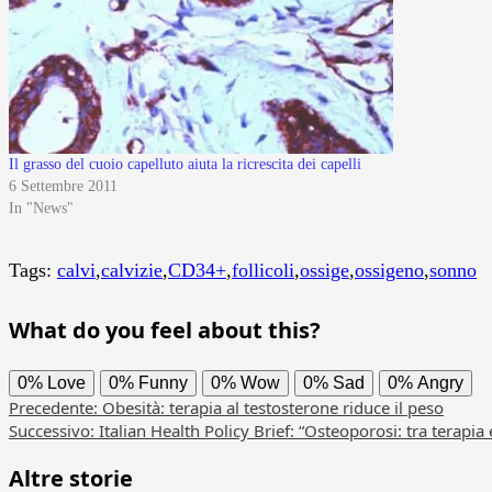
Il grasso del cuoio capelluto aiuta la ricrescita dei capelli
6 Settembre 2011
In "News"
Tags:
calvi
,
calvizie
,
CD34+
,
follicoli
,
ossige
,
ossigeno
,
sonno
What do you feel about this?
0%
Love
0%
Funny
0%
Wow
0%
Sad
0%
Angry
Navigazione
Precedente:
Obesità: terapia al testosterone riduce il peso
Successivo:
Italian Health Policy Brief: “Osteoporosi: tra terapia 
articolo
Altre storie