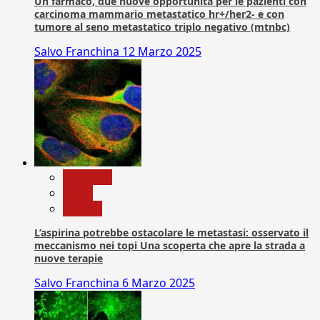
Un farmaco, due nuove opportunità per le pazienti con
carcinoma mammario metastatico hr+/her2- e con
tumore al seno metastatico triplo negativo (mtnbc)
Salvo Franchina
12 Marzo 2025
Medicina
News
Ricerca
L’aspirina potrebbe ostacolare le metastasi: osservato il
meccanismo nei topi Una scoperta che apre la strada a
nuove terapie
Salvo Franchina
6 Marzo 2025