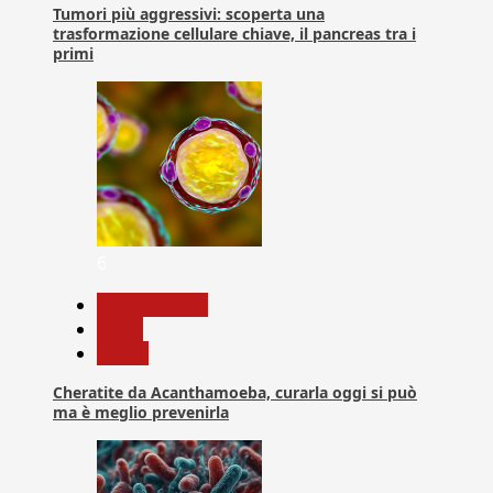
Tumori più aggressivi: scoperta una
trasformazione cellulare chiave, il pancreas tra i
primi
6
Com. Stampa
News
Salute
Cheratite da Acanthamoeba, curarla oggi si può
ma è meglio prevenirla