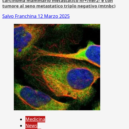
carcinoma mammario metastatico hr+/her2- e con
tumore al seno metastatico triplo negativo (mtnbc)
Salvo Franchina
12 Marzo 2025
Medicina
News