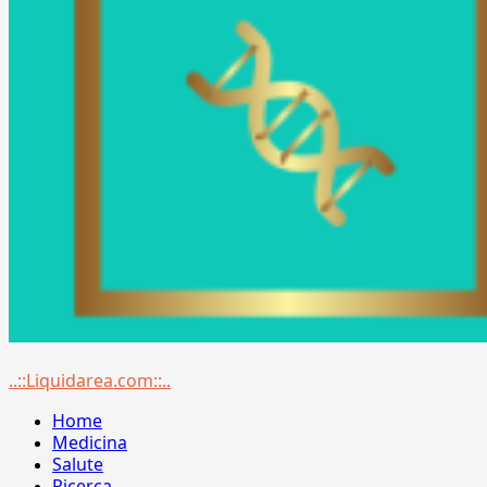
Menu
..::Liquidarea.com::..
principale
Home
Medicina
Salute
Ricerca