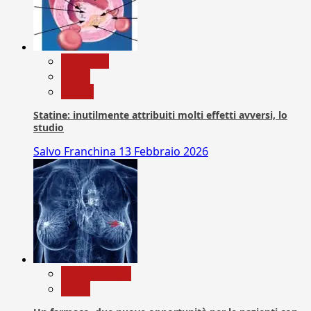
Medicina
News
Salute
Statine: inutilmente attribuiti molti effetti avversi, lo
studio
Salvo Franchina
13 Febbraio 2026
Com. Stampa
News