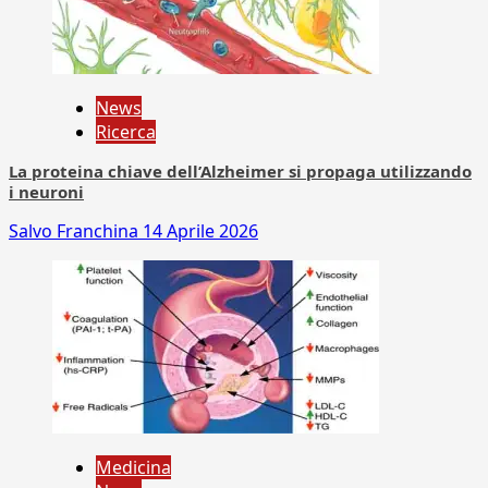
News
Ricerca
La proteina chiave dell’Alzheimer si propaga utilizzando
i neuroni
Salvo Franchina
14 Aprile 2026
Medicina