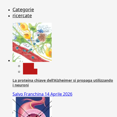
Categorie
ricercate
News
Ricerca
La proteina chiave dell’Alzheimer si propaga utilizzando
i neuroni
Salvo Franchina
14 Aprile 2026