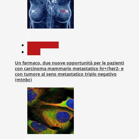
3
Com. Stampa
News
Un farmaco, due nuove opportunità per le pazienti
con carcinoma mammario metastatico hr+/her2- e
con tumore al seno metastatico triplo negativo
(mtnbc)
4