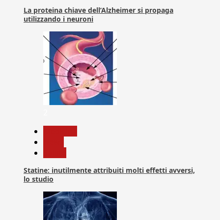
La proteina chiave dell’Alzheimer si propaga
utilizzando i neuroni
2
Medicina
News
Salute
Statine: inutilmente attribuiti molti effetti avversi,
lo studio