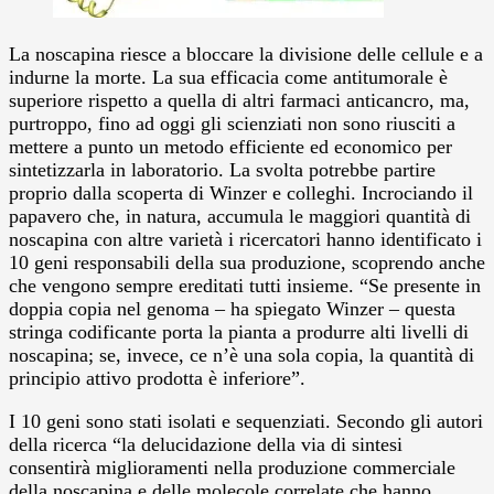
La noscapina riesce a bloccare la divisione delle cellule e a
indurne la morte. La sua efficacia come antitumorale è
superiore rispetto a quella di altri farmaci anticancro, ma,
purtroppo, fino ad oggi gli scienziati non sono riusciti a
mettere a punto un metodo efficiente ed economico per
sintetizzarla in laboratorio.
La svolta potrebbe partire
proprio dalla scoperta di Winzer e colleghi. Incrociando il
papavero che, in natura, accumula le maggiori quantità di
noscapina con altre varietà i ricercatori hanno identificato i
10 geni responsabili della sua produzione, scoprendo anche
che vengono sempre ereditati tutti insieme. “Se presente in
doppia copia nel genoma – ha spiegato Winzer – questa
stringa codificante porta la pianta a produrre alti livelli di
noscapina; se, invece, ce n’è una sola copia, la quantità di
principio attivo prodotta è inferiore”.
I 10 geni sono stati isolati e sequenziati. Secondo gli autori
della ricerca “la delucidazione della via di sintesi
consentirà miglioramenti nella produzione commerciale
della noscapina e delle molecole correlate che hanno