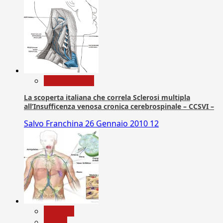
Com. Stampa
La scoperta italiana che correla Sclerosi multipla
all’Insufficenza venosa cronica cerebrospinale – CCSVI –
Salvo Franchina
26 Gennaio 2010
12
biologia
Salute