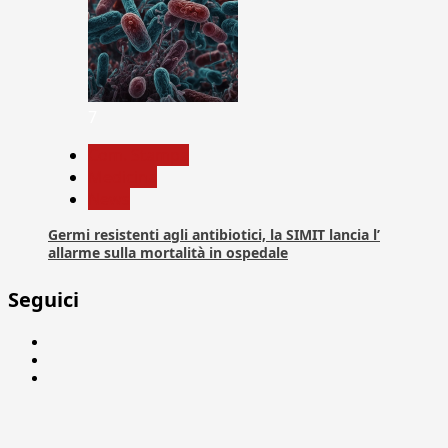
7
Com. Stampa
Medicina
News
Germi resistenti agli antibiotici, la SIMIT lancia l’
allarme sulla mortalità in ospedale
Seguici
Facebook
Linkedin
X