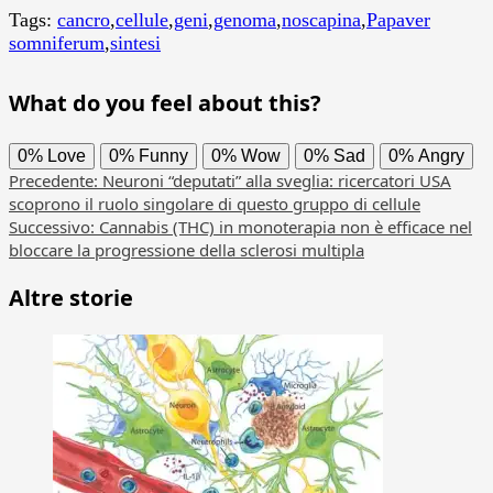
Tags:
cancro
,
cellule
,
geni
,
genoma
,
noscapina
,
Papaver
somniferum
,
sintesi
What do you feel about this?
0%
Love
0%
Funny
0%
Wow
0%
Sad
0%
Angry
Navigazione
Precedente:
Neuroni “deputati” alla sveglia: ricercatori USA
scoprono il ruolo singolare di questo gruppo di cellule
articolo
Successivo:
Cannabis (THC) in monoterapia non è efficace nel
bloccare la progressione della sclerosi multipla
Altre storie