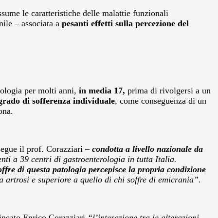
ssume le caratteristiche delle malattie funzionali
ile – associata a
pesanti effetti sulla percezione del
tologia per molti anni,
in media 17,
prima di rivolgersi a un
grado di sofferenza individuale
, come conseguenza di un
ona.
egue il prof. Corazziari –
condotta a livello nazionale da
nti a 39 centri di gastroenterologia in tutta Italia.
ffre di questa patologia percepisce la propria condizione
a artrosi e superiore a quello di chi soffre di emicrania”.
lineato Enrico Corazziari
“l’interazione tra le alterazioni