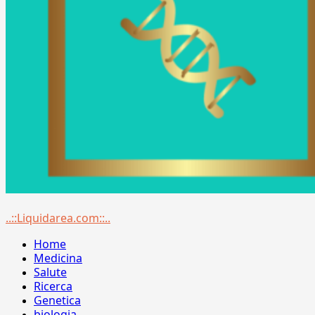
Menu
..::Liquidarea.com::..
principale
Home
Medicina
Salute
Ricerca
Genetica
biologia