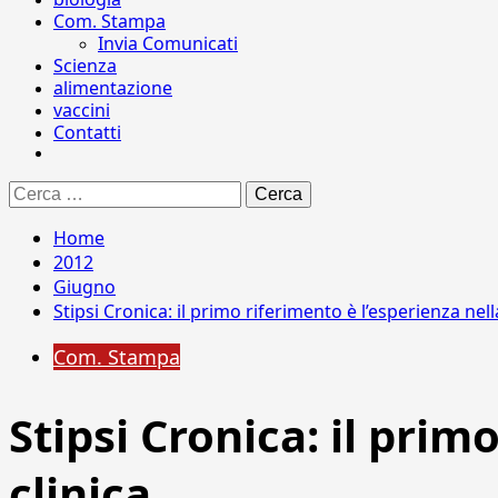
Com. Stampa
Invia Comunicati
Scienza
alimentazione
vaccini
Contatti
Ricerca
per:
Home
2012
Giugno
Stipsi Cronica: il primo riferimento è l’esperienza nella
Com. Stampa
Stipsi Cronica: il prim
clinica.