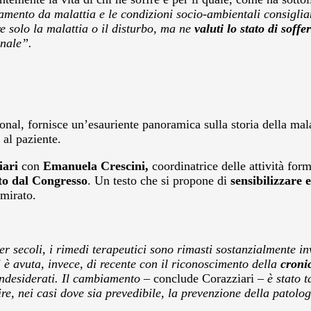
tamento da malattia e le condizioni socio-ambientali consigli
re solo la malattia o il disturbo, ma ne
valuti lo stato di soff
onale”.
onal,
fornisce un’esauriente panoramica sulla storia della malat
 al paziente.
iari
con
Emanuela Crescini,
coordinatrice delle attività f
to dal Congresso
. Un testo che si propone di
sensibilizzare
 mirato.
er secoli, i rimedi terapeutici sono rimasti sostanzialmente in
 è avuta, invece, di recente con il riconoscimento della
cronic
i indesiderati. Il cambiamento –
conclude Corazziari
– è stato t
tuire, nei casi dove sia prevedibile, la prevenzione della patol