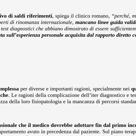
o di saldi riferimenti
, spiega il clinico romano,
“perché, m
perti di rinomanza internazionale,
mancano linee guida valida
test diagnostici che abbiano dimostrato di essere sufficientem
a sull’esperienza personale acquisita dal rapporto diretto c
complessa
per diverse e importanti ragioni, specialmente nei
qu
iche
. Le ragioni della complicazione dell’iter diagnostico e te
ezza della loro fisiopatologia e la mancanza di percorsi standa
ionale che il medico dovrebbe adottare fin dal primo inco
mportamento avuto in precedenza dal paziente. Sul piano tera