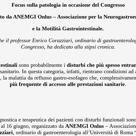
Focus sulla patologia in occasione del Congresso
to da ANEMGI Onlus – Associazione per la Neurogastroe
e la Motilità Gastrointestinale.
e il professor Enrico Corazziari, ordinario di gastroenterolo
Congresso, ha dedicato alla stipsi cronica.
estinali
sono probabilmente i
disturbi che più spesso entran
nitario. In questa categoria, infatti, rientrano condizioni ad a
sia, la malattia da reflusso gastro-esofageo che, complessivamen
più frequente di accesso alle prestazioni sanitarie
.
agnostica e terapeutica dei pazienti con disturbi funzionali son
 al 16 giugno, organizzato da
ANEMGI Onlus
– Associazione
zziari
, ordinario di gastroenterologia all’Università di Roma