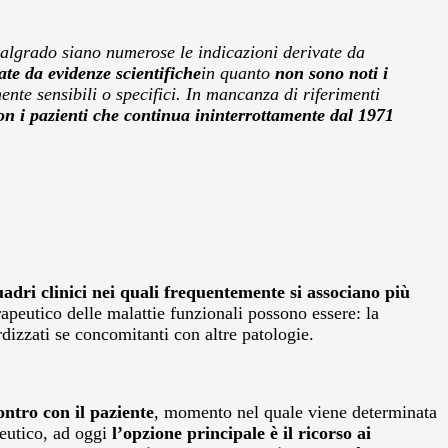
algrado siano numerose le indicazioni derivate da
te da evidenze scientifiche
in quanto
non sono noti i
ente sensibili o specifici. In mancanza di riferimenti
on i pazienti che continua ininterrottamente dal 1971
adri clinici nei quali frequentemente si associano più
rapeutico delle malattie funzionali possono essere: la
rdizzati se concomitanti con altre patologie.
ntro con il paziente
, momento nel quale viene determinata
peutico, ad oggi
l’opzione principale è il ricorso ai