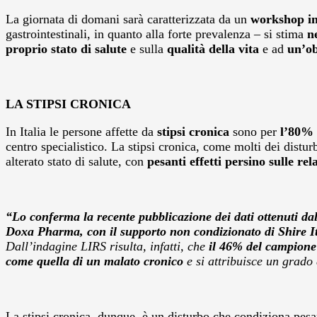
La giornata di domani sarà caratterizzata da un
workshop in
gastrointestinali, in quanto alla forte prevalenza – si stima
n
proprio stato di salute
e sulla
qualità della vita
e ad
un’obi
LA STIPSI CRONICA
In Italia le persone affette da
stipsi cronica
sono per
l’80%
centro specialistico. La stipsi cronica, come molti dei distu
alterato stato di salute, con
pesanti effetti persino sulle rel
“Lo conferma la recente pubblicazione dei dati ottenuti d
Doxa Pharma, con il supporto non condizionato di Shire It
Dall’indagine LIRS risulta, infatti, che
il 46% del campione 
come quella di un malato cronico
e si attribuisce un grado 
La stipsi cronica, dunque, è un disturbo che condiziona pesa