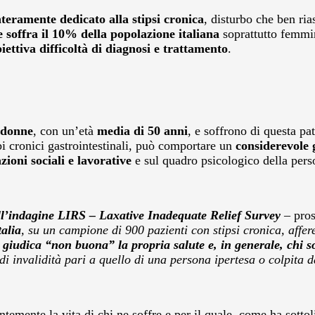
teramente dedicato alla stipsi cronica
, disturbo che ben ria
e soffra il 10% della popolazione italiana
soprattutto femmin
ettiva difficoltà di diagnosi e trattamento
.
 donne
, con un’età
media di 50 anni
, e soffrono di questa pa
rbi cronici gastrointestinali, può comportare un
considerevole 
azioni sociali e lavorative
e sul quadro psicologico della pers
all’indagine LIRS – Laxative Inadequate Relief Survey
– pros
alia
, su un campione di 900 pazienti con stipsi cronica, affere
giudica “non buona” la propria salute e, in generale, chi so
di invalidità pari a quello di una persona ipertesa o colpita d
ntemente la vita di chi ne soffre e per il quale, come ha sotto