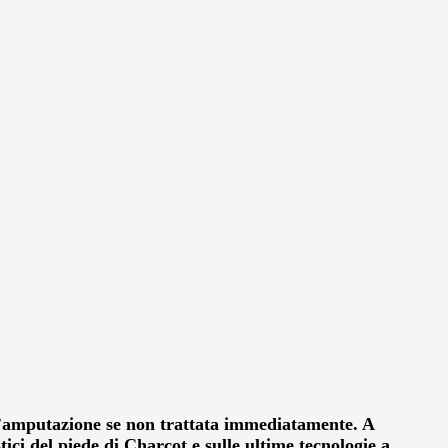
ll’amputazione se non trattata immediatamente. A
ici del piede di Charcot e sulle ultime tecnologie a