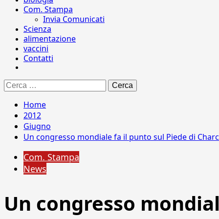
Com. Stampa
Invia Comunicati
Scienza
alimentazione
vaccini
Contatti
Ricerca
per:
Home
2012
Giugno
Un congresso mondiale fa il punto sul Piede di Char
Com. Stampa
News
Un congresso mondiale 