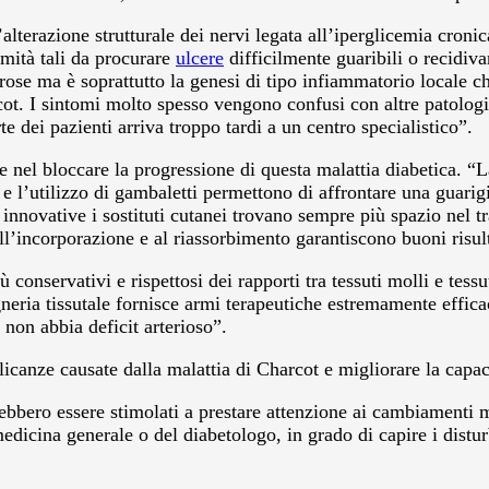
lterazione strutturale dei nervi legata all’iperglicemia cronic
mità tali da procurare
ulcere
difficilmente guaribili o recidiva
rose ma è soprattutto la genesi di tipo infiammatorio locale c
rcot. I sintomi molto spesso vengono confusi con altre patolo
e dei pazienti arriva troppo tardi a un centro specialistico”.
 nel bloccare la progressione di questa malattia diabetica. “
 e l’utilizzo di gambaletti permettono di affrontare una guari
ù innovative i sostituti cutanei trovano sempre più spazio nel 
 all’incorporazione e al riassorbimento garantiscono buoni risul
 conservativi e rispettosi dei rapporti tra tessuti molli e tes
egneria tissutale fornisce armi terapeutiche estremamente effic
 non abbia deficit arterioso”.
icanze causate dalla malattia di
Charcot e migliorare la capaci
rebbero essere stimolati a prestare attenzione ai cambiamenti 
dicina generale o del diabetologo, in grado di capire i disturbi