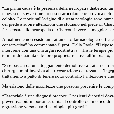
“La prima causa è la presenza della neuropatia diabetica, un’a
innesca un sovvertimento osseo-articolare che provoca defor
colpito. Le teorie sull’origine di questa patologia sono nume
del piede a subire alterazioni che sfociano nel piede di Cha
far pensare alla neuropatia di Charcot, invece la maggior part
Attualmente non esiste un trattamento farmacologico efficace
conservativa” ha commentato il prof. Dalla Paola. “Il riposo
interviene con una chirurgia ricostruttiva”. Tra le terapie pi
termini di quantità e le loro proprietà relative all’impianto,
“Si è passati da un atteggiamento demolitivo a trattamenti più
chirurgia mini invasiva alla ricostruzione dei tessuti. L’ing
trattamento a patto di tenere sotto controllo l’infezione e che
Ma esistono delle accortezze che possono prevenire le compl
“Essenziale è una diagnosi precoce. I pazienti diabetici dov
preventiva più importante, unita al controllo del medico di me
regressione verso quadri patologici più gravi”.