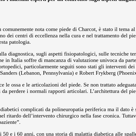
ù comunemente nota come piede di Charcot, è stato il tema al
no dei centri di eccellenza nella cura e nel trattamento del pie
esta patologia.
a diagnostica, sugli aspetti fisiopatologici, sulle tecniche te
che in Italia soffre di mancanza di valutazione univoca da parte
ortopedici, particolarmente seguiti sono stati gli interventi dei
 Sanders (Lebanon, Pennsylvania) e Robert Frykberg (Phoenix
ce le ossa e le articolazioni del piede. Se non trattato adeg
da perdere i normali rapporti articolari. L’architettura del p
diabetici complicati da polineuropatia periferica ma il dato è
el ritardo dell’intervento chirurgico nella fase cronica. Tuttav
paziente”.
 50 e i 60 anni, con una storia di malattia diabetica alle spall