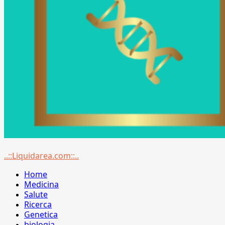
Menu
..::Liquidarea.com::..
principale
Home
Medicina
Salute
Ricerca
Genetica
biologia