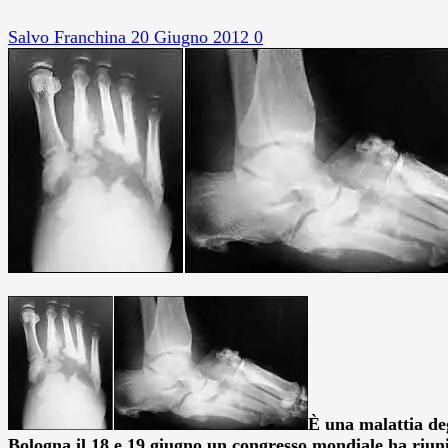
Salvo Franchina
20 Giugno 2012
0
È una malattia de
Bologna il 18 e 19 giugno un congresso mondiale ha riunit