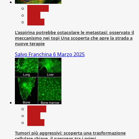
Medicina
News
Ricerca
L’aspirina potrebbe ostacolare le metastasi: osservato il
meccanismo nei topi Una scoperta che apre la strada a
nuove terapie
Salvo Franchina
6 Marzo 2025
biologia
News
Ricerca
Tumori più aggressivi: scoperta una trasformazione
cellulare chiave, il pancreas tra i primi