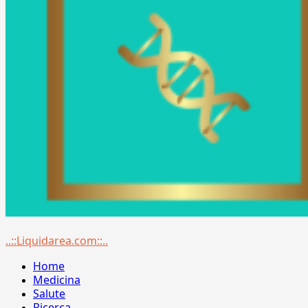
Menu
..::Liquidarea.com::..
principale
Home
Medicina
Salute
Ricerca