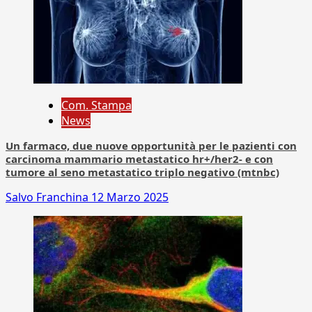
Com. Stampa
News
Un farmaco, due nuove opportunità per le pazienti con
carcinoma mammario metastatico hr+/her2- e con
tumore al seno metastatico triplo negativo (mtnbc)
Salvo Franchina
12 Marzo 2025