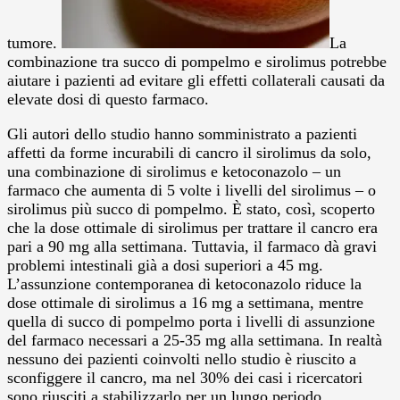
tumore.
La
combinazione tra succo di pompelmo e sirolimus potrebbe
aiutare i pazienti ad evitare gli effetti collaterali causati da
elevate dosi di questo farmaco.
Gli autori dello studio hanno somministrato a pazienti
affetti da forme incurabili di cancro il sirolimus da solo,
una combinazione di sirolimus e ketoconazolo – un
farmaco che aumenta di 5 volte i livelli del sirolimus – o
sirolimus più succo di pompelmo. È stato, così, scoperto
che la dose ottimale di sirolimus per trattare il cancro era
pari a 90 mg alla settimana. Tuttavia, il farmaco dà gravi
problemi intestinali già a dosi superiori a 45 mg.
L’assunzione contemporanea di ketoconazolo riduce la
dose ottimale di sirolimus a 16 mg a settimana, mentre
quella di succo di pompelmo porta i livelli di assunzione
del farmaco necessari a 25-35 mg alla settimana. In realtà
nessuno dei pazienti coinvolti nello studio è riuscito a
sconfiggere il cancro, ma nel 30% dei casi i ricercatori
sono riusciti a stabilizzarlo per un lungo periodo.