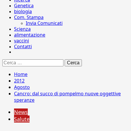
Genetica
biologia
Com. Stampa
Invia Comunicati
Scienza
alimentazione
vaccini
Contatti
Ricerca
per:
Home
2012
Agosto
Cancro: dal succo di pompelmo nuove oggettive
speranze
News
Salute