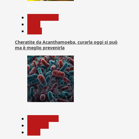
6
Com. Stampa
News
Salute
Cheratite da Acanthamoeba, curarla oggi si può
ma è meglio prevenirla
7
Com. Stampa
Medicina
News