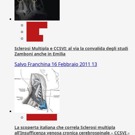
Medicina
News
Ricerca
Sclerosi Multipla e CCSVI: al via la convalida degli studi
Zamboni anche in Emilia
Salvo Franchina
16 Febbraio 2011
13
Com. Stampa
La scoperta italiana che correla Sclerosi multipla
all’Insufficenza venosa cronica cerebrospinale – CCSVI –