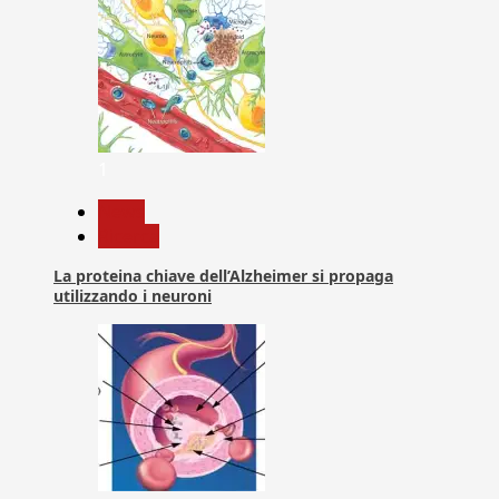
1
News
Ricerca
La proteina chiave dell’Alzheimer si propaga
utilizzando i neuroni