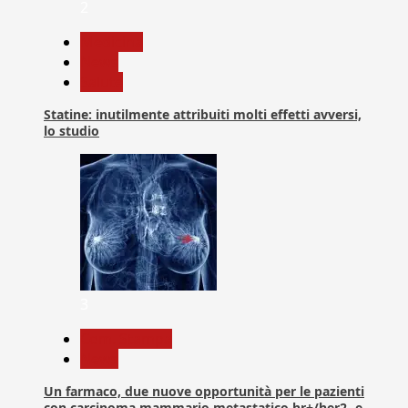
2
Medicina
News
Salute
Statine: inutilmente attribuiti molti effetti avversi,
lo studio
3
Com. Stampa
News
Un farmaco, due nuove opportunità per le pazienti
con carcinoma mammario metastatico hr+/her2- e