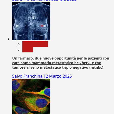
Com. Stampa
News
Un farmaco, due nuove opportunità per le pazienti con
carcinoma mammario metastatico hr+/her2- e con
tumore al seno metastatico triplo negativo (mtnbc)
Salvo Franchina
12 Marzo 2025