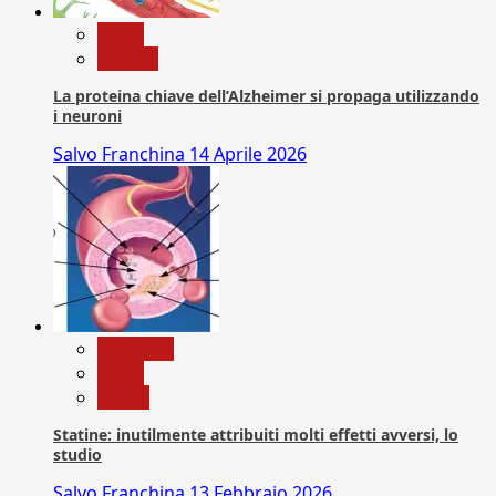
News
Ricerca
La proteina chiave dell’Alzheimer si propaga utilizzando
i neuroni
Salvo Franchina
14 Aprile 2026
Medicina
News
Salute
Statine: inutilmente attribuiti molti effetti avversi, lo
studio
Salvo Franchina
13 Febbraio 2026