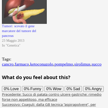
Tumori: scovato il gene
marcatore del tumore del
pancreas
23 Maggio 2013
In "Genetica"
Tags:
cancro
,
farmaco
,
ketoconazolo
,
pompelmo
,
sirolimus
,
succo
What do you feel about this?
0%
Love
0%
Funny
0%
Wow
0%
Sad
0%
Angry
Navigazione
Precedente:
Succo di patata contro ulcere gastriche: rimedio
forse non appetitoso, ma efficace
articolo
Successivo:
Coaguli: dalla GB tecnica “aspirapolvere”, per