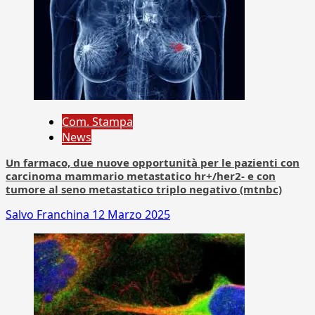
Com. Stampa
News
Un farmaco, due nuove opportunità per le pazienti con
carcinoma mammario metastatico hr+/her2- e con
tumore al seno metastatico triplo negativo (mtnbc)
Salvo Franchina
12 Marzo 2025