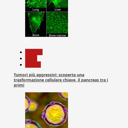
5
biologia
News
Ricerca
Tumori più aggressivi: scoperta una
trasformazione cellulare chiave, il pancreas tra i
primi