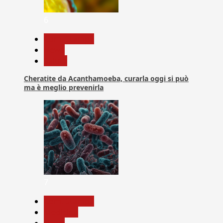
6
Com. Stampa
News
Salute
Cheratite da Acanthamoeba, curarla oggi si può
ma è meglio prevenirla
7
Com. Stampa
Medicina