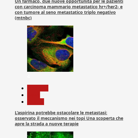
Un farmaco, due nuove opportunità per le pazienti
con carcinoma mammario metastatico hr+/her2- e
con tumore al seno metastatico triplo negativo
(mtnbc)
4
Medicina
News
Ricerca
L’aspirina potrebbe ostacolare le metastasi:
osservato il meccanismo nei topi Una scoperta che
apre la strada a nuove terapie