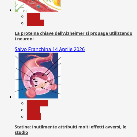
News
Ricerca
La proteina chiave dell’Alzheimer si propaga utilizzando
i neuroni
Salvo Franchina
14 Aprile 2026
Medicina
News
Salute
Statine: inutilmente attribuiti molti effetti avversi, lo
studio