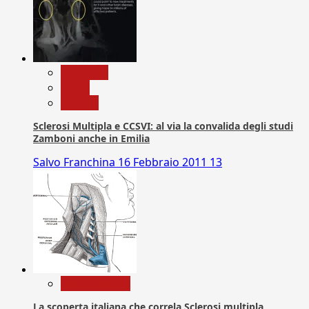
Medicina
News
Ricerca
Sclerosi Multipla e CCSVI: al via la convalida degli studi
Zamboni anche in Emilia
Salvo Franchina
16 Febbraio 2011
13
Com. Stampa
La scoperta italiana che correla Sclerosi multipla