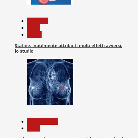
2
Medicina
News
Salute
Statine: inutilmente attribuiti molti effetti avversi,
lo studio
3
Com. Stampa
News