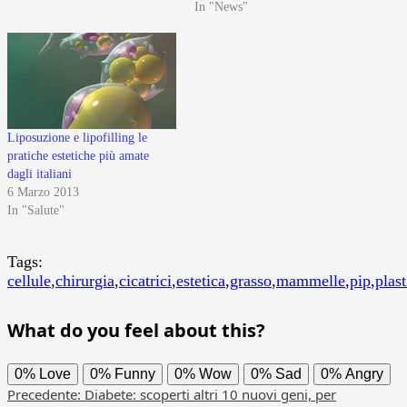
In "News"
Liposuzione e lipofilling le
pratiche estetiche più amate
dagli italiani
6 Marzo 2013
In "Salute"
Tags:
cellule
,
chirurgia
,
cicatrici
,
estetica
,
grasso
,
mammelle
,
pip
,
plast
What do you feel about this?
0%
Love
0%
Funny
0%
Wow
0%
Sad
0%
Angry
Navigazione
Precedente:
Diabete: scoperti altri 10 nuovi geni, per