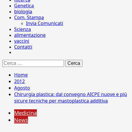
Genetica
biologia
Com. Stampa
Invia Comunicati
Scienza
alimentazione
vaccini
Contatti
Ricerca
per:
Home
2012
Agosto
Chirurgia plastica: dal convegno AICPE nuove e più
sicure tecniche per mastoplastica additiva
Medicina
News