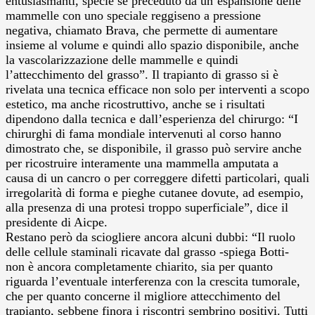
entusiasmanti, specie se preceduto da un’espansione delle
mammelle con uno speciale reggiseno a pressione
negativa, chiamato Brava, che permette di aumentare
insieme al volume e quindi allo spazio disponibile, anche
la vascolarizzazione delle mammelle e quindi
l’attecchimento del grasso”. Il trapianto di grasso si è
rivelata una tecnica efficace non solo per interventi a scopo
estetico, ma anche ricostruttivo, anche se i risultati
dipendono dalla tecnica e dall’esperienza del chirurgo: “I
chirurghi di fama mondiale intervenuti al corso hanno
dimostrato che, se disponibile, il grasso può servire anche
per ricostruire interamente una mammella amputata a
causa di un cancro o per correggere difetti particolari, quali
irregolarità di forma e pieghe cutanee dovute, ad esempio,
alla presenza di una protesi troppo superficiale”, dice il
presidente di Aicpe.
Restano però da sciogliere ancora alcuni dubbi: “Il ruolo
delle cellule staminali ricavate dal grasso -spiega Botti-
non è ancora completamente chiarito, sia per quanto
riguarda l’eventuale interferenza con la crescita tumorale,
che per quanto concerne il migliore attecchimento del
trapianto, sebbene finora i riscontri sembrino positivi. Tutti