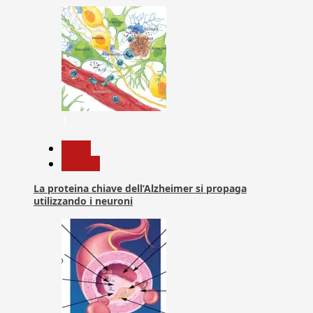
1
News
Ricerca
La proteina chiave dell’Alzheimer si propaga
utilizzando i neuroni