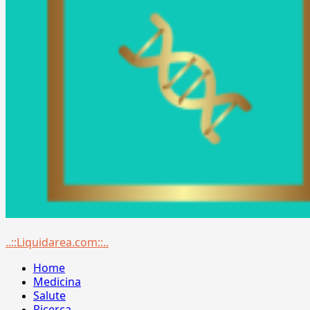
Menu
..::Liquidarea.com::..
principale
Home
Medicina
Salute
Ricerca